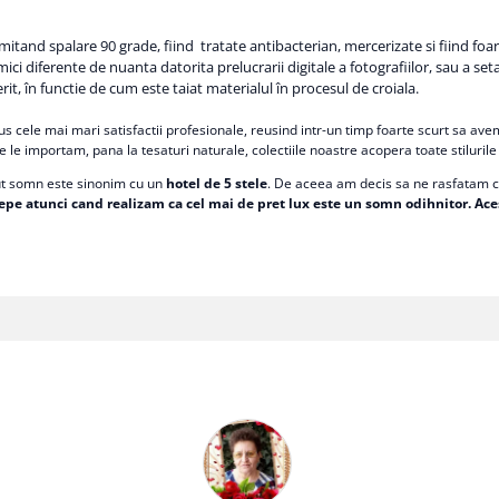
and spalare 90 grade, fiind tratate antibacterian, mercerizate si fiind foarte 
ici diferente de nuanta datorita prelucrarii digitale a fotografiilor, sau a seta
it, în functie de cum este taiat materialul în procesul de croiala.
le mai mari satisfactii profesionale, reusind intr-un timp foarte scurt sa avem in
e le importam, pana la tesaturi naturale, colectiile noastre acopera toate stiluril
ut somn este sinonim cu un
hotel de 5 stele
. De aceea am decis sa ne rasfatam cl
epe atunci cand realizam ca cel mai de pret lux este un somn odihnitor. Aces