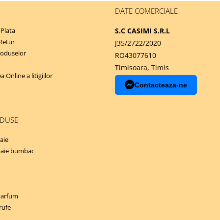
DATE COMERCIALE
Plata
S.C CASIMI S.R.L
 Retur
J35/2722/2020
roduselor
RO43077610
Timisoara, Timis
 Online a litigiilor
Contacteaza-ne
ODUSE
aie
baie bumbac
parfum
rufe