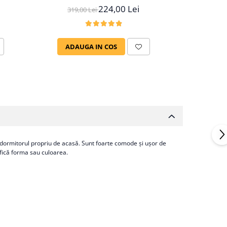
Pr
224,00 Lei
319,00 Lei
520,
ADAUGA IN COS
ADAU
ru dormitorul propriu de acasă. Sunt foarte comode şi uşor de
ifică forma sau culoarea.