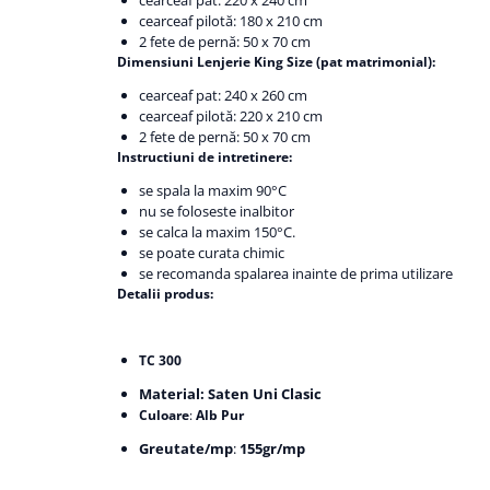
cearceaf pat: 220 x 240 cm
cearceaf pilotă: 180 x 210 cm
2 fete de pernă: 50 x 70 cm
Dimensiuni Lenjerie King Size (pat matrimonial):
cearceaf pat: 240 x 260 cm
cearceaf pilotă: 220 x 210 cm
2 fete de pernă: 50 x 70 cm
Instructiuni de intretinere:
se spala la maxim 90°C
nu se foloseste inalbitor
se calca la maxim 150°C.
se poate curata chimic
se recomanda spalarea inainte de prima utilizare
Detalii produs:
TC 300
Material: Saten Uni Clasic
Culoare
:
Alb Pur
Greutate/mp
:
155gr/mp