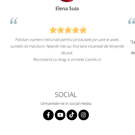
Elena Suia
ari oameni minunati pentru produsele pe care le aveti,
"Lenjeriile de p
ei mai buni. Nepotii mei au fost tare incantati de lenjeriile
Am comandat de
de pat.
Recomand cu drag si increde Casimi.ro
Recomand c
SOCIAL
Urmareste-ne in social media