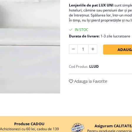
Lenjeriile de pat LUX UNI
sunt simple
hoteluri, cămine sau pensiuni dar şi p
de întreţinut. Spălarea lor, într-un m
În timp, nu îşi pierd proprietăţile şi n
IN STOC
Durata de livrare:
1-3 zile lucratoare
ADAUGA
Cod Produs:
LLUD
Adauga la Favorite
Produse CADOU
Asiguram CALITATE
Achizitionezi cu 60 lei, cadou de 139
Pentru produsele comercial