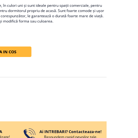
, în culori uni şi sunt ideale pentru spaţii comerciale, pentru
entru dormitorul propriu de acasă. Sunt foarte comode şi uşor
od corespunzător, le garantează o durată foarte mare de viaţă.
u îşi modifică forma sau culoarea.
 IN COS
A
Ai INTREBARI? Contacteaza-ne!
izate!
Raspundem rapid nevoilor tale.