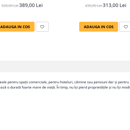
Premium CASIMI
389,00 Lei
313,00 Lei
520,00 Lei
435,00 Lei
ADAUGA IN COS
ADAUGA IN COS
 ideale pentru spaţii comerciale, pentru hoteluri, cămine sau pensiuni dar şi pent
ază o durată foarte mare de viaţă. În timp, nu îşi pierd proprietăţile şi nu îşi mod