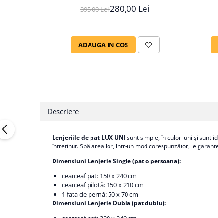
280,00 Lei
395,00 Lei
ADAUGA IN COS
Descriere
Lenjeriile de pat LUX UNI
sunt simple, în culori uni şi sunt
întreţinut. Spălarea lor, într-un mod corespunzător, le garante
Dimensiuni Lenjerie Single (pat o persoana):
cearceaf pat: 150 x 240 cm
cearceaf pilotă: 150 x 210 cm
1 fata de pernă: 50 x 70 cm
Dimensiuni Lenjerie Dubla (pat dublu):