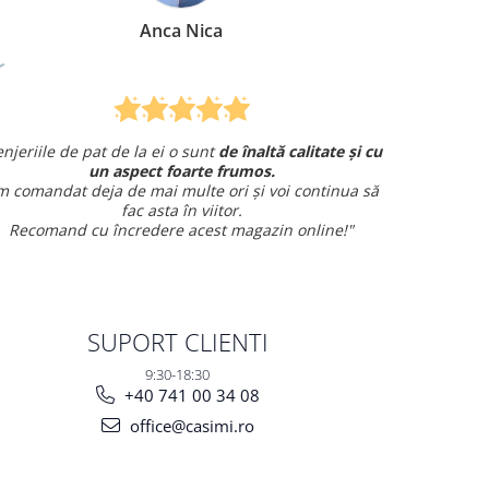
Anca Nica
Mire
at de la ei o sunt
de înaltă calitate și cu
Am comandat o len
un aspect foarte frumos.
și am avut o întrebare ș
ja de mai multe ori și voi continua să
fac asta în viitor.
Sunt fo
u încredere acest magazin online!"
SUPORT CLIENTI
9:30-18:30
+40 741 00 34 08
office@casimi.ro