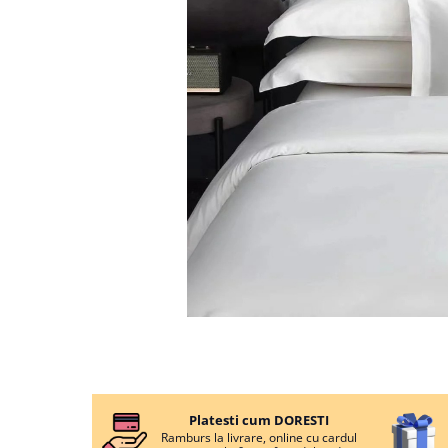
Cearceaf cu elastic
Cearceaf normal
Lenjerii De Pat Creponate
Lenjerii De Pat Bumbac Poplin 2
Persoane
Lenjerii De Pat Bumbac Poplin,
Matlasate, 2 Persoane
Lenjerii De Pat Bumbac Satinat 2
Persoane
Lenjerii De Pat Volanase
Lenjerii De Pat, Finet Premium 3D,
2 Persoane
Lenjerii De Pat Jacquard
Lenjerii De Pat Catifea
Distribuie
Lenjerii De Pat Cocolino
pe
Platesti cum DORESTI
Set Lenjerie De Pat Blana
Facebook
Ramburs la livrare, online cu cardul
Artificiala De Iepure, 6 Piese, 2