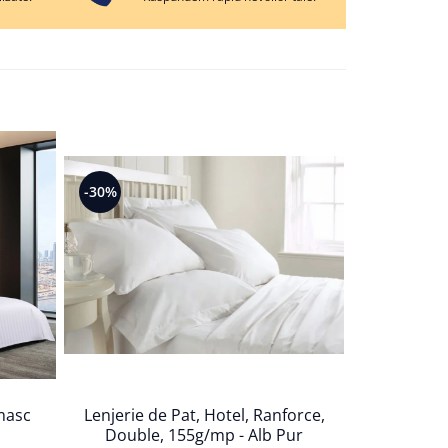
-25%
-30%
Lenjerie de Pat, Hotel, Ranforce,
amasc
Lenjerie
Double, 155g/mp - Alb Pur
165g/mp,