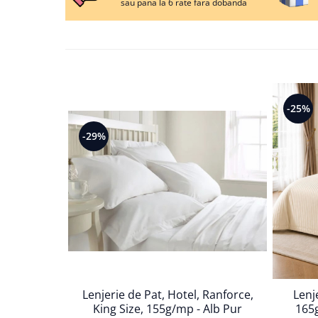
sau pana la 6 rate fara dobanda
Persoane
Set Lenjerie Pat Blanita Iepure, 6
Piese, Cu Pilota Inclusa
Lenjerii De Pat Premium Collection
Set Lenjerie De Pat, 7 Piese, Cu
Pilota / Cuvertura Inclusa
-25%
Set Lenjerie De Pat Jacquard Regal,
11 Piese, Cuvertura Inclusa
-29%
Lenjerii Damasc Egiptean King Size
Lenjerii De Pat, Finet Premium, 1
Persoana
Lenjerii De Pat Damasc 1 Persoana
Lenjerii De Pat, Imprimeu 3D, 1
Persoana
Lenjerie de Pat, Hotel, Ranforce,
Lenj
King Size, 155g/mp - Alb Pur
165g