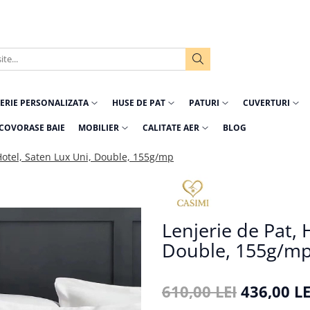
ERIE PERSONALIZATA
HUSE DE PAT
PATURI
CUVERTURI
COVORASE BAIE
MOBILIER
CALITATE AER
BLOG
 Hotel, Saten Lux Uni, Double, 155g/mp
Lenjerie de Pat, 
Double, 155g/m
610,00 LEI
436,00 LE