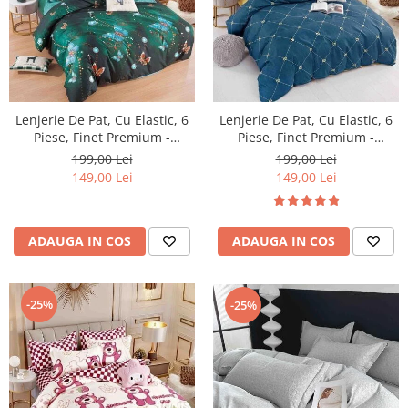
Lenjerie De Pat, Cu Elastic, 6
Lenjerie De Pat, Cu Elastic, 6
Piese, Finet Premium -
Piese, Finet Premium -
LPBF6PE29
LPBF6PE30
199,00 Lei
199,00 Lei
149,00 Lei
149,00 Lei
ADAUGA IN COS
ADAUGA IN COS
-25%
-25%