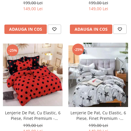
LPBF6PE3
LPBF6PE4
199,00 Lei
199,00 Lei
149,00 Lei
149,00 Lei
ADAUGA IN COS
ADAUGA IN COS
-25%
-25%
Lenjerie De Pat, Cu Elastic, 6
Lenjerie De Pat, Cu Elastic, 6
Piese, Finet Premium -
Piese, Finet Premium -
LPBF6PE5
LPBF6PE8
199,00 Lei
199,00 Lei