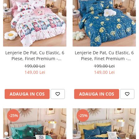
Lenjerie De Pat, Cu Elastic, 6
Lenjerie De Pat, Cu Elastic, 6
Piese, Finet Premium -
Piese, Finet Premium -
LPBF6PE27
LPBF6PE28
199,00 Lei
199,00 Lei
149,00 Lei
149,00 Lei
ADAUGA IN COS
ADAUGA IN COS
-25%
-25%