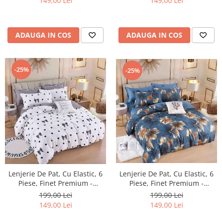
149,00 Lei
149,00 Lei
ADAUGA IN COS
ADAUGA IN COS
-25%
-25%
Lenjerie De Pat, Cu Elastic, 6
Lenjerie De Pat, Cu Elastic, 6
Piese, Finet Premium -
Piese, Finet Premium -
LPBF6PE14
LPBF6PE10
199,00 Lei
199,00 Lei
149,00 Lei
149,00 Lei