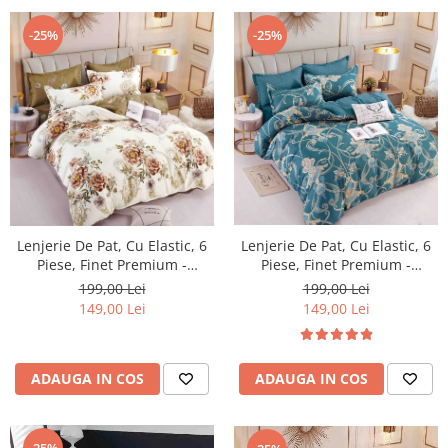
-25%
-25%
Lenjerie De Pat, Cu Elastic, 6
Lenjerie De Pat, Cu Elastic, 6
Piese, Finet Premium -
Piese, Finet Premium -
LPBF6PE23
LPBF6PE22
199,00 Lei
199,00 Lei
149,00 Lei
149,00 Lei
ADAUGA IN COS
ADAUGA IN COS
-25%