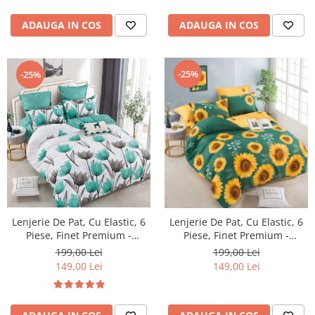
ADAUGA IN COS
ADAUGA IN COS
-25%
-25%
Lenjerie De Pat, Cu Elastic, 6
Lenjerie De Pat, Cu Elastic, 6
Piese, Finet Premium -
Piese, Finet Premium -
LPBF6PE15
LPBF6PE17
199,00 Lei
199,00 Lei
149,00 Lei
149,00 Lei