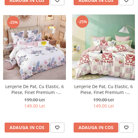
ADAUGA IN COS
ADAUGA IN COS
-25%
-25%
Lenjerie De Pat, Cu Elastic, 6
Lenjerie De Pat, Cu Elastic, 6
Piese, Finet Premium -
Piese, Finet Premium -
LPBF6PE18
LPBF6PE21
199,00 Lei
199,00 Lei
149,00 Lei
149,00 Lei
ADAUGA IN COS
ADAUGA IN COS