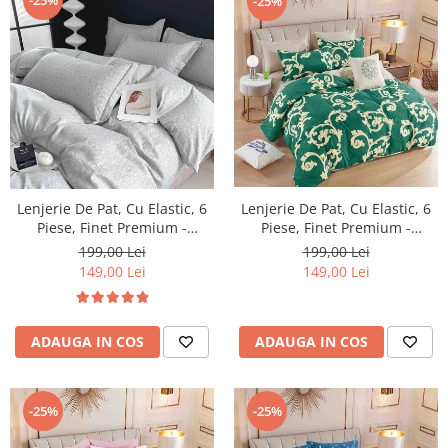
-25%
Lenjerie De Pat, Cu Elastic, 6
Lenjerie De Pat, Cu Elastic, 6
Piese, Finet Premium -
Piese, Finet Premium -
LPBF6PE24
LPBF6PE25
199,00 Lei
199,00 Lei
149,00 Lei
149,00 Lei
ADAUGA IN COS
ADAUGA IN COS
-25%
-25%