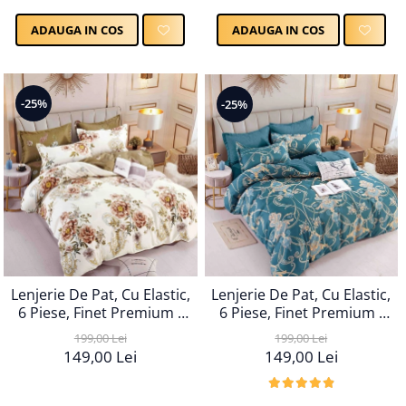
ADAUGA IN COS
ADAUGA IN COS
-25%
-25%
Lenjerie De Pat, Cu Elastic,
Lenjerie De Pat, Cu Elastic,
6 Piese, Finet Premium -
6 Piese, Finet Premium -
LPBF6PE23
LPBF6PE22
199,00 Lei
199,00 Lei
149,00 Lei
149,00 Lei