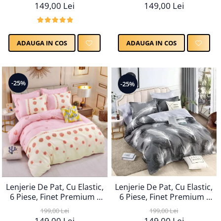
149,00 Lei
149,00 Lei
ADAUGA IN COS
ADAUGA IN COS
-25%
-25%
Lenjerie De Pat, Cu Elastic,
Lenjerie De Pat, Cu Elastic,
6 Piese, Finet Premium -
6 Piese, Finet Premium -
LPBF6PE4
LPBF6PE3
199,00 Lei
199,00 Lei
149,00 Lei
149,00 Lei