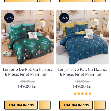
-25%
-25%
Lenjerie De Pat, Cu Elastic,
Lenjerie De Pat, Cu Elastic,
6 Piese, Finet Premium -
6 Piese, Finet Premium -
LPBF6PE29
LPBF6PE30
199,00 Lei
199,00 Lei
149,00 Lei
149,00 Lei
ADAUGA IN COS
ADAUGA IN COS