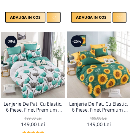
ADAUGA IN COS
ADAUGA IN COS
-25%
-25%
Lenjerie De Pat, Cu Elastic,
Lenjerie De Pat, Cu Elastic,
6 Piese, Finet Premium -
6 Piese, Finet Premium -
LPBF6PE15
LPBF6PE17
199,00 Lei
199,00 Lei
149,00 Lei
149,00 Lei