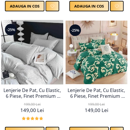
ADAUGA IN COS
ADAUGA IN COS
-25%
-25%
Lenjerie De Pat, Cu Elastic,
Lenjerie De Pat, Cu Elastic,
6 Piese, Finet Premium -
6 Piese, Finet Premium -
LPBF6PE25
LPBF6PE24
199,00 Lei
199,00 Lei
149,00 Lei
149,00 Lei