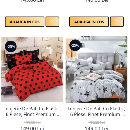
ADAUGA IN COS
ADAUGA IN COS
-25%
-25%
Lenjerie De Pat, Cu Elastic,
Lenjerie De Pat, Cu Elastic,
6 Piese, Finet Premium -
6 Piese, Finet Premium -
LPBF6PE5
LPBF6PE8
199,00 Lei
199,00 Lei
149,00 Lei
149,00 Lei