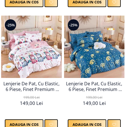
ADAUGA IN COS
ADAUGA IN COS
-25%
-25%
Lenjerie De Pat, Cu Elastic,
Lenjerie De Pat, Cu Elastic,
6 Piese, Finet Premium -
6 Piese, Finet Premium -
LPBF6PE27
LPBF6PE28
199,00 Lei
199,00 Lei
149,00 Lei
149,00 Lei
ADAUGA IN COS
ADAUGA IN COS