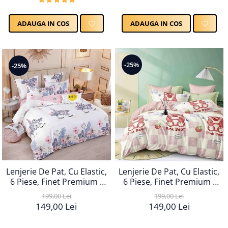
ADAUGA IN COS
ADAUGA IN COS
-25%
-25%
Lenjerie De Pat, Cu Elastic,
Lenjerie De Pat, Cu Elastic,
6 Piese, Finet Premium -
6 Piese, Finet Premium -
LPBF6PE18
LPBF6PE21
199,00 Lei
199,00 Lei
149,00 Lei
149,00 Lei