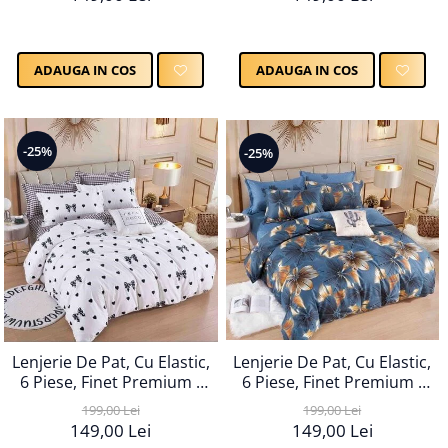
ADAUGA IN COS
ADAUGA IN COS
-25%
-25%
Lenjerie De Pat, Cu Elastic,
Lenjerie De Pat, Cu Elastic,
6 Piese, Finet Premium -
6 Piese, Finet Premium -
LPBF6PE10
LPBF6PE14
199,00 Lei
199,00 Lei
149,00 Lei
149,00 Lei