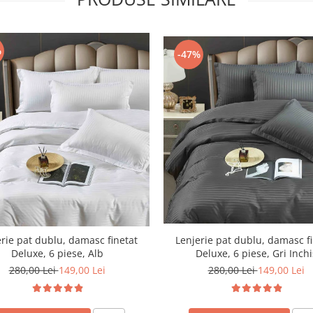
%
-47%
Lenjerie pat dublu, damasc f
rie pat dublu, damasc finetat
Deluxe, 6 piese, Gri Inchi
Deluxe, 6 piese, Alb
280,00 Lei
149,00 Lei
280,00 Lei
149,00 Lei