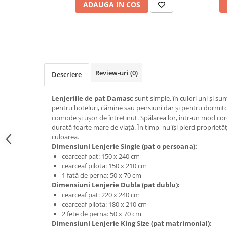
ADAUGA IN COS
Review-uri
(0)
Descriere
Lenjeriile de pat Damasc
sunt simple, în culori uni şi su
pentru hoteluri, cămine sau pensiuni dar şi pentru dormito
comode şi uşor de întreţinut. Spălarea lor, într-un mod co
durată foarte mare de viaţă. În timp, nu îşi pierd proprietăţ
culoarea.
Dimensiuni Lenjerie Single (pat o persoana):
cearceaf pat: 150 x 240 cm
cearceaf pilota: 150 x 210 cm
1 fată de perna: 50 x 70 cm
Dimensiuni Lenjerie Dubla (pat dublu):
cearceaf pat: 220 x 240 cm
cearceaf pilota: 180 x 210 cm
2 fete de perna: 50 x 70 cm
Dimensiuni Lenjerie King Size (pat matrimonial):