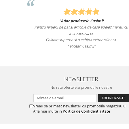
usele Casimi!
Felcitari oameni minunati pentru produ
rticole de casa apelez mereu cu
sunteti cei mai buni. Nepotii mei au f
ere la ei.
lenjeriile de pat.
o echipa extraordinara.
Recomand cu drag si incred
ri Casimi!"
NEWSLETTER
Nu rata ofertele si promotiile noastre
Vreau sa primesc newsletter cu promotiile magazinului.
Afla mai multe in
Politica de Confidentialitate