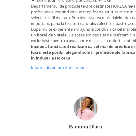
Dimensiunile lenjeriei pot varia cu +/- 5 cm.
Departamentul de produse textile destinate HORECA ne-a ad
profesionale, reusind intr-un timp foarte scurt sa avem in 
selecte locatii din tara. Prin diversitatea materialelor de ce
importam, pana la tesaturi naturale, colectiile noastre acop
Dupa multe experiente am ajuns la concluzia ca cel mai p
un
hotel de 5 stele
. De aceea am decis sa ne rasfatam cli
exclusiviste pentru a avea parte de acelasi confort in intimi
incepe atunci cand realizam ca cel mai de pret lux e
lucru este posibil alegand solutii profesionale fabri
in industria HoReCa.
Informatii conformitate produs
a Olaru
Elena Suia