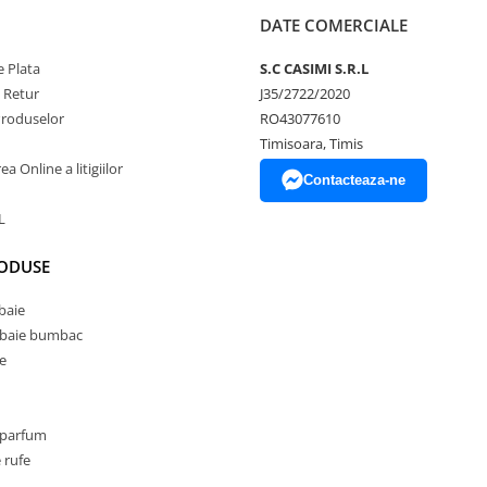
DATE COMERCIALE
 Plata
S.C CASIMI S.R.L
e Retur
J35/2722/2020
Produselor
RO43077610
Timisoara, Timis
a Online a litigiilor
Contacteaza-ne
L
RODUSE
baie
 baie bumbac
e
 parfum
 rufe