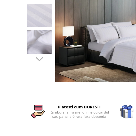
Cearceaf cu elastic
Cearceaf normal
Lenjerii De Pat Creponate
Lenjerii De Pat Bumbac Poplin 2
Persoane
Lenjerii De Pat Bumbac Poplin,
Matlasate, 2 Persoane
Lenjerii De Pat Bumbac Satinat 2
Persoane
Lenjerii De Pat Volanase
Lenjerii De Pat, Finet Premium 3D,
2 Persoane
Distribuie
Lenjerii De Pat Jacquard
pe
Platesti cum DORESTI
Facebook
Lenjerii De Pat Catifea
Ramburs la livrare, online cu cardul
sau pana la 6 rate fara dobanda
Lenjerii De Pat Cocolino
Set Lenjerie De Pat Blana
Artificiala De Iepure, 6 Piese, 2