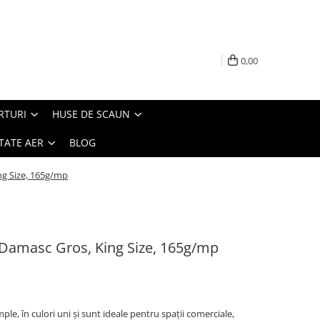
0,00
RTURI
HUSE DE SCAUN
TATE AER
BLOG
ng Size, 165g/mp
, Damasc Gros, King Size, 165g/mp
ple, în culori uni şi sunt ideale pentru spaţii comerciale,