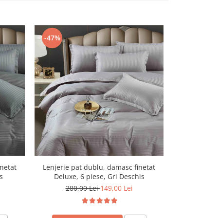
-47%
-47%
inetat
Lenjerie pat dublu, damasc finetat
Lenjerie pa
s
Deluxe, 6 piese, Gri Deschis
Deluxe,
280,00 Lei
149,00 Lei
280,