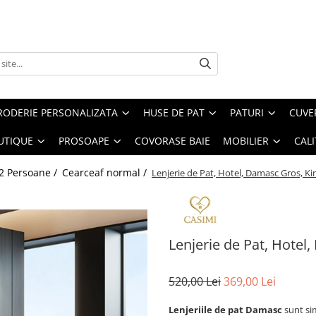
RODERIE PERSONALIZATA
HUSE DE PAT
PATURI
CUVE
UTIQUE
PROSOAPE
COVORASE BAIE
MOBILIER
CALI
 2 Persoane /
Cearceaf normal /
Lenjerie de Pat, Hotel, Damasc Gros, Ki
Lenjerie de Pat, Hotel
520,00 Lei
369,00 Lei
Lenjeriile de pat Damasc
sunt sim