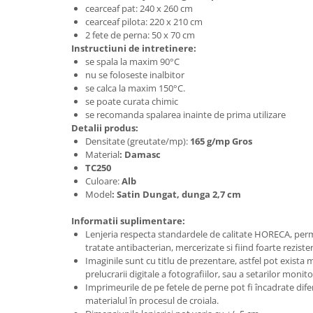
cearceaf pat: 240 x 260 cm
cearceaf pilota: 220 x 210 cm
2 fete de perna: 50 x 70 cm
Instructiuni de intretinere:
se spala la maxim 90°C
nu se foloseste inalbitor
se calca la maxim 150°C.
se poate curata chimic
se recomanda spalarea inainte de prima utilizare
Detalii produs:
Densitate (greutate/mp):
165 g/mp Gros
Material
:
Damasc
TC250
Culoare:
Alb
Model
: Satin Dungat, dunga 2,7 cm
Informatii suplimentare:
Lenjeria respecta standardele de calitate HORECA, perm
tratate antibacterian, mercerizate si fiind foarte rezistent
Imaginile sunt cu titlu de prezentare, astfel pot exista 
prelucrarii digitale a fotografiilor, sau a setarilor monitor
Imprimeurile de pe fetele de perne pot fi încadrate difer
materialul în procesul de croiala.