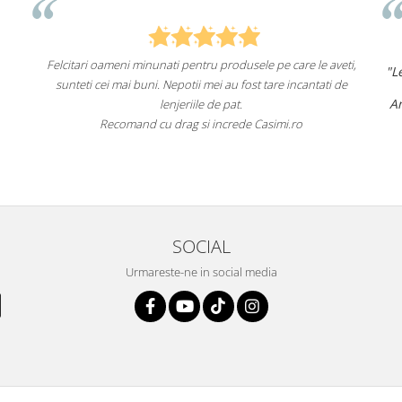
sele pe care le aveti,
"Lenjeriile de pat de la ei o sunt
de înaltă ca
ost tare incantati de
un aspect foarte frumos.
Am comandat deja de mai multe ori și voi 
fac asta în viitor.
e Casimi.ro
Recomand cu încredere acest magazin o
SOCIAL
Urmareste-ne in social media