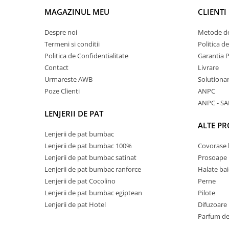
MAGAZINUL MEU
CLIENTI
Despre noi
Metode de
Termeni si conditii
Politica d
Politica de Confidentialitate
Garantia 
Contact
Livrare
Urmareste AWB
Solutionare
Poze Clienti
ANPC
ANPC - SA
LENJERII DE PAT
ALTE P
Lenjerii de pat bumbac
Lenjerii de pat bumbac 100%
Covorase 
Lenjerii de pat bumbac satinat
Prosoape
Lenjerii de pat bumbac ranforce
Halate bai
Lenjerii de pat Cocolino
Perne
Lenjerii de pat bumbac egiptean
Pilote
Lenjerii de pat Hotel
Difuzoare
Parfum de