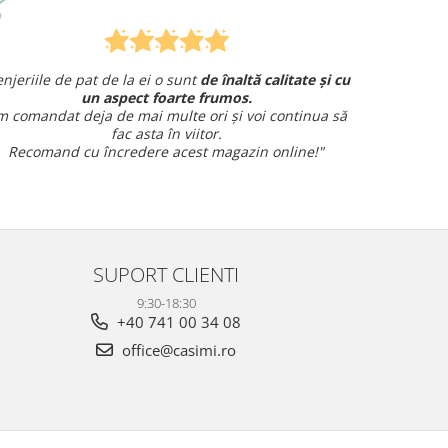
litate și cu
Am comandat o lenjerie de pat pentru cadou
și am avut o întrebare și
am primit un răspuns rapid
continua să
amabil.
Sunt foarte mulțumită!
nline!"
SUPORT CLIENTI
9:30-18:30
+40 741 00 34 08
office@casimi.ro