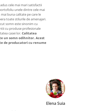
us cele mai mari satisfactii
portofoliu unele dintre cele mai
a mai buna calitate pe care le
era toate stilurile de amenajari.
lacut somn este sinonim cu
entii cu produse profesionale
tatea casei lor.
Calitatea
ste un somn odihnitor. Acest
cate de producatori cu renume
Anca Nica