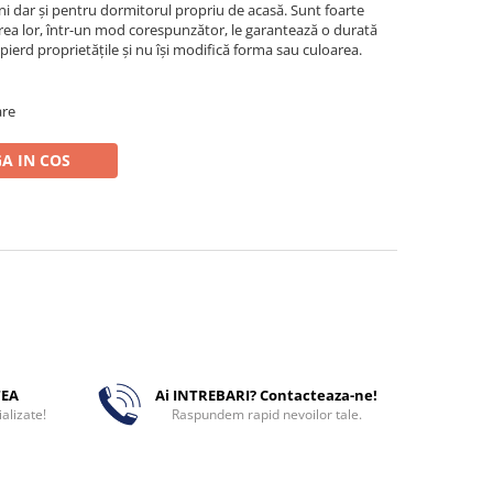
i dar şi pentru dormitorul propriu de acasă. Sunt foarte
rea lor, într-un mod corespunzător, le garantează o durată
 pierd proprietăţile şi nu îşi modifică forma sau culoarea.
are
A IN COS
TEA
Ai INTREBARI? Contacteaza-ne!
alizate!
Raspundem rapid nevoilor tale.