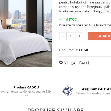
pentru hoteluri, cămine sau pensiun
comode şi uşor de întreţinut. Spăla
foarte mare de viaţă. În timp, nu îşi
IN STOC
Durata de livrare:
1-3 zile lucrato
ADAUG
Cod Produs:
LDGK
Adauga la Favorite
Produse CADOU
Asiguram CALITA
Achizitionezi cu 60 lei, cadou de 139
Pentru produsele comerci
lei
PRODUSE SIMILARE