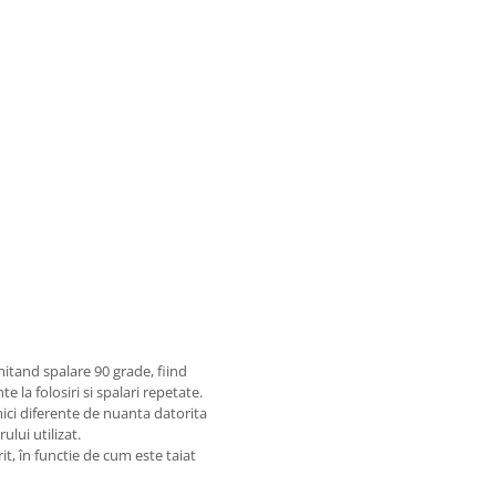
itand spalare 90 grade, fiind
e la folosiri si spalari repetate.
mici diferente de nuanta datorita
ului utilizat.
it, în functie de cum este taiat