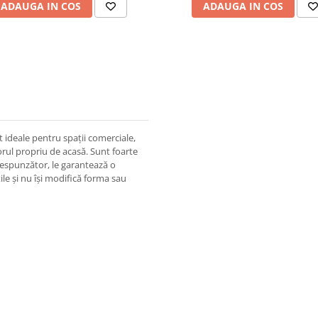
ADAUGA IN COS
ADAUGA IN COS
nt ideale pentru spaţii comerciale,
rul propriu de acasă. Sunt foarte
respunzător, le garantează o
ile şi nu îşi modifică forma sau