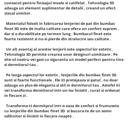
cunoscut pentru finisajul moale si catifelat . Tehnologia 3D
adauga un element suplimentar de detalii , creand un efect
vizual uimitor.
Materialul folosit in fabricarea lenjeriei de pat din bumbac
finet 3D este de inalta calitate care ofera un confort suprem ,
dar si o durabilitate pe termen lung . Bumbacul finet este
foarte rezistent si nu-si pierde din stralucire sau calitate .
Un alt avantaj al acestor lenjerii este aspectul lor estetic .
Tehnologia 3D permite crearea unor designuri uimitoare . Pe
site-ul nostru vei gasi cu siguranta un model perfect pentru tine
si dormitorul tau .
Pe langa aspectul lor estetic , lenjeriile din bumbac finet 3D
sunt si foarte functionale . Ele iti protejeaza si patul , nu doar
adauga un plus de eleganta si stil in dormitorul tau . Astefel iti
vei transforma dormitorul intr-un loc linistit , curat si ordonat
in fiecare zi .
Transforma-ti dormitprul intr-o oaza de confort si frumusete
cu lenjeriile din bumbac finet 3D si bucura-te de un somn
odihnitor si linistit in fiecare noapte .