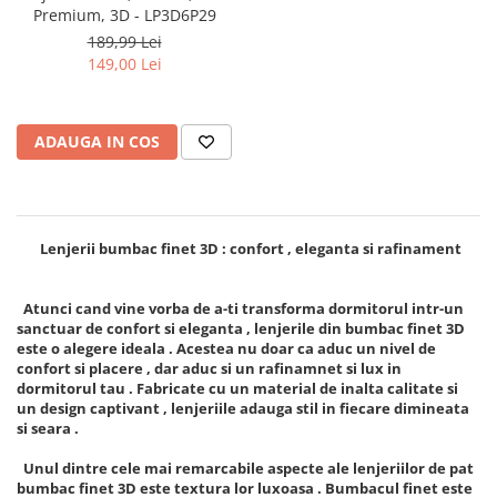
Premium, 3D - LP3D6P29
189,99 Lei
149,00 Lei
ADAUGA IN COS
Lenjerii bumbac finet 3D : confort , eleganta si rafinament
Atunci cand vine vorba de a-ti transforma dormitorul intr-un
sanctuar de confort si eleganta , lenjerile din bumbac finet 3D
este o alegere ideala . Acestea nu doar ca aduc un nivel de
confort si placere , dar aduc si un rafinamnet si lux in
dormitorul tau . Fabricate cu un material de inalta calitate si
un design captivant , lenjeriile adauga stil in fiecare dimineata
si seara .
Unul dintre cele mai remarcabile aspecte ale lenjeriilor de pat
bumbac finet 3D este textura lor luxoasa . Bumbacul finet este