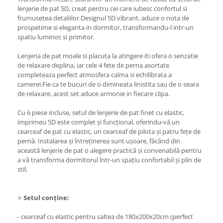
lenjerie de pat 5D, creat pentru cei care iubesc confortul si
frumusetea detaliilor.Designul 5D vibrant, aduce o nota de
prospetime si eleganta in dormitor, transformandu-l intr-un
spatiu luminos si primitor.
Lenjeria de pat moale si placuta la atingere iti ofera o senzatie
de relaxare deplina, iar cele 4 fete de perna asortate
completeaza perfect atmosfera calma si echilibrata a
camerei.Fie ca te bucuri de o dimineata linistita sau de o seara
de relaxare, acest set aduce armonie in fiecare clipa.
Cu 6 piese incluse, setul de lenjerie de pat finet cu elastic,
imprimeu 5D este complet și funcțional, oferindu-vă un
cearceaf de pat cu elastic, un cearceaf de pilota și patru fețe de
pernă. Instalarea și întreținerea sunt ușoare, făcând din
această lenjerie de pat o alegere practică și convenabilă pentru
a vă transforma dormitorul într-un spațiu confortabil și plin de
stil.
⭐
Setul conține:
- cearceaf cu elastic pentru saltea de 180x200x20cm (perfect