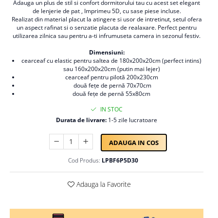
Adauga un plus de stil si confort dormitorului tau cu acest set elegant
Persoane
de lenjerie de pat , Imprimeu 5D, cu sase piese incluse.
Set Lenjerie Pat Blanita Iepure, 6
Realizat din material placut la atingere si usor de intretinut, setul ofera
Piese, Cu Pilota Inclusa
un aspect rafinat si o senzatie placuta de realaxare. Perfect pentru
utilizarea zilnica sau pentru a-ti infrumuseta camera in sezonul festiv.
Lenjerii De Pat Premium Collection
Set Lenjerie De Pat, 7 Piese, Cu
Dimensiuni:
cearceaf cu elastic pentru saltea de 180x200x20cm (perfect intins)
Pilota / Cuvertura Inclusa
sau 160x200x20cm (putin mai lejer)
Set Lenjerie De Pat Jacquard Regal,
cearceaf pentru pilotă 200x230cm
două fețe de pernă 70x70cm
11 Piese, Cuvertura Inclusa
două fețe de pernă 55x80cm
Lenjerii Damasc Egiptean King Size
IN STOC
Lenjerii De Pat, Finet Premium, 1
Durata de livrare:
1-5 zile lucratoare
Persoana
Lenjerii De Pat Damasc 1 Persoana
ADAUGA IN COS
Lenjerii De Pat, Imprimeu 3D, 1
Cod Produs:
LPBF6P5D30
Persoana
Adauga la Favorite