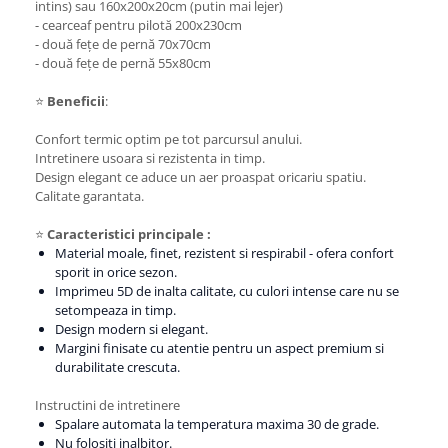
intins) sau 160x200x20cm (putin mai lejer)
- cearceaf pentru pilotă 200x230cm
- două fețe de pernă 70x70cm
- două fețe de pernă 55x80cm
⭐
Beneficii
:
Confort termic optim pe tot parcursul anului.
Intretinere usoara si rezistenta in timp.
Design elegant ce aduce un aer proaspat oricariu spatiu.
Calitate garantata.
⭐
Caracteristici principale :
Material moale, finet, rezistent si respirabil - ofera confort
sporit in orice sezon.
Imprimeu 5D de inalta calitate, cu culori intense care nu se
setompeaza in timp.
Design modern si elegant.
Margini finisate cu atentie pentru un aspect premium si
durabilitate crescuta.
Instructini de intretinere
Spalare automata la temperatura maxima 30 de grade.
Nu folositi inalbitor.