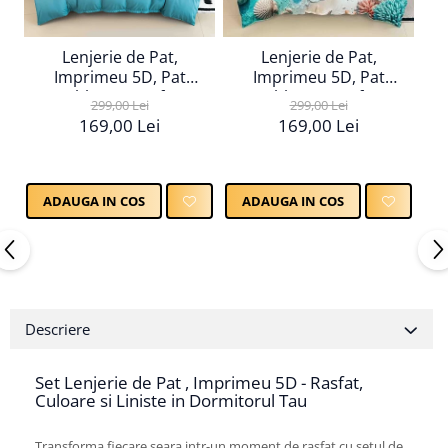
Lenjerie de Pat,
Lenjerie de Pat,
Imprimeu 5D, Pat
Imprimeu 5D, Pat
Dublu, Cearsaf cu
Dublu, Cearsaf cu
299,00 Lei
299,00 Lei
Elastic
Elastic
169,00 Lei
169,00 Lei
ADAUGA IN COS
ADAUGA IN COS
Descriere
Set Lenjerie de Pat , Imprimeu 5D - Rasfat,
Culoare si Liniste in Dormitorul Tau
Transforma fiecare seara intr-un moment de rasfat cu setul de