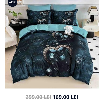
-43%
Cearceaf cu elastic
Cearceaf normal
Lenjerii De Pat Creponate
Lenjerii De Pat Bumbac Poplin 2
Persoane
Lenjerii De Pat Bumbac Poplin,
Matlasate, 2 Persoane
Lenjerii De Pat Bumbac Satinat 2
Persoane
Lenjerii De Pat Volanase
Lenjerii De Pat, Finet Premium 3D,
2 Persoane
Lenjerii De Pat Jacquard
Lenjerii De Pat Catifea
Lenjerii De Pat Cocolino
299,00 LEI
169,00 LEI
Set Lenjerie De Pat Blana
Artificiala De Iepure, 6 Piese, 2