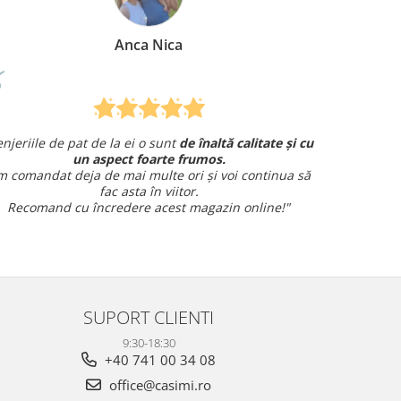
Anca Nica
eriile de pat de la ei o sunt
de înaltă calitate și cu
Am coman
un aspect foarte frumos.
și am avut o î
omandat deja de mai multe ori și voi continua să
fac asta în viitor.
ecomand cu încredere acest magazin online!"
SUPORT CLIENTI
9:30-18:30
+40 741 00 34 08
office@casimi.ro