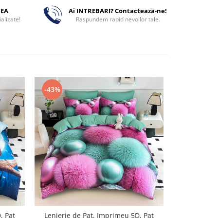
TEA
Ai INTREBARI? Contacteaza-ne!
alizate!
Raspundem rapid nevoilor tale.
-43%
-43%
, Pat
Lenjerie de Pat, Imprimeu 5D, Pat
Lenjerie d