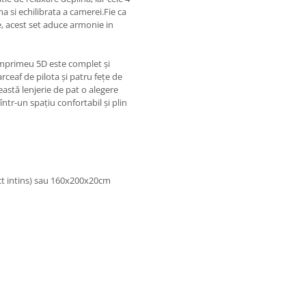
 si echilibrata a camerei.Fie ca
e, acest set aduce armonie in
, imprimeu 5D este complet și
rceaf de pilota și patru fețe de
eastă lenjerie de pat o alegere
ntr-un spațiu confortabil și plin
ect intins) sau 160x200x20cm