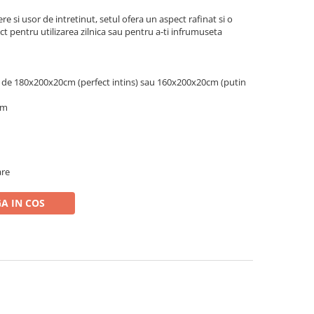
ere si usor de intretinut, setul ofera un aspect rafinat si o
ct pentru utilizarea zilnica sau pentru a-ti infrumuseta
ea de 180x200x20cm (perfect intins) sau 160x200x20cm (putin
cm
are
A IN COS