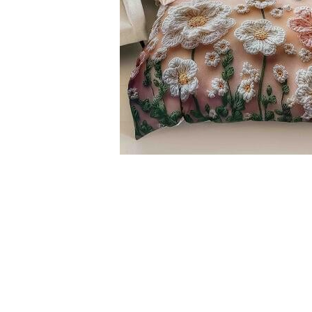
Cearceaf cu elastic
Cearceaf normal
Lenjerii De Pat Creponate
Lenjerii De Pat Bumbac Poplin 2
Persoane
Lenjerii De Pat Bumbac Poplin,
Matlasate, 2 Persoane
Lenjerii De Pat Bumbac Satinat 2
Persoane
Distribuie
Lenjerii De Pat Volanase
pe
Facebook
Lenjerii De Pat, Finet Premium 3D,
2 Persoane
Lenjerii De Pat Jacquard
Lenjerii De Pat Catifea
Lenjerii De Pat Cocolino
Set Lenjerie De Pat Blana
Artificiala De Iepure, 6 Piese, 2