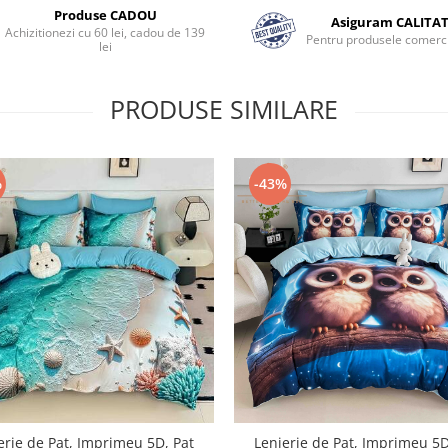
Produse CADOU
Asiguram CALITA
Achizitionezi cu 60 lei, cadou de 139
Pentru produsele comerci
lei
PRODUSE SIMILARE
%
-43%
erie de Pat, Imprimeu 5D, Pat
Lenjerie de Pat, Imprimeu 5D