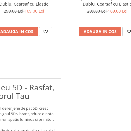
Dublu, Cearsaf cu Elastic
Dublu, Cearsaf cu Elasti
299,00 Lei
169,00 Lei
299,00 Lei
169,00 Lei
ADAUGA IN COS
ADAUGA IN COS
meu 5D - Rasfat,
torul Tau
de lenjerie de pat 5D, creat
esignul 5D vibrant, aduce o nota
r-un spatiu luminos si primitor.
tie de relaxare deplina, iar cele 4