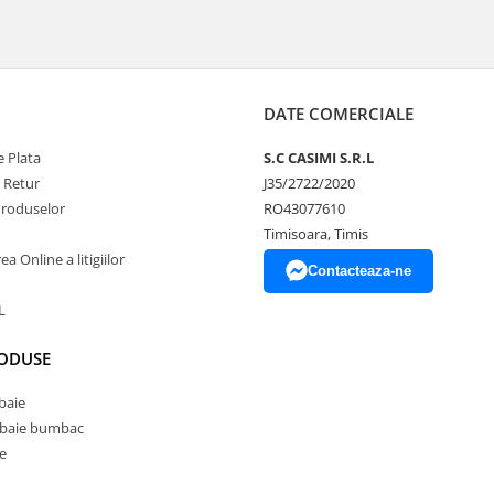
DATE COMERCIALE
 Plata
S.C CASIMI S.R.L
e Retur
J35/2722/2020
Produselor
RO43077610
Timisoara, Timis
a Online a litigiilor
Contacteaza-ne
L
RODUSE
baie
 baie bumbac
e