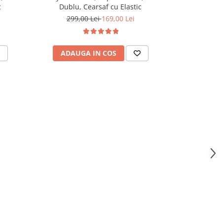
c
Dublu, Cearsaf cu Elastic
Dublu,
299,00 Lei
169,00 Lei
299,
ADAUGA IN COS
ADAU