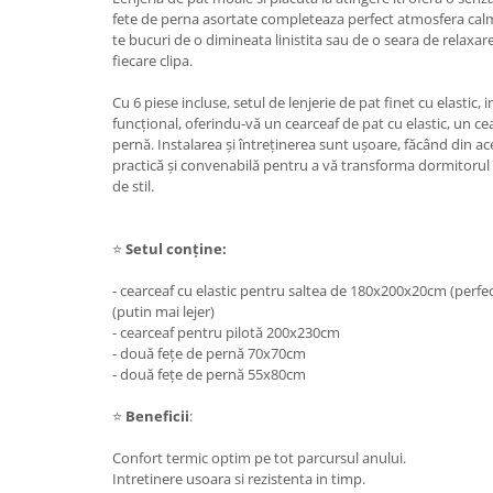
fete de perna asortate completeaza perfect atmosfera calma
te bucuri de o dimineata linistita sau de o seara de relaxar
fiecare clipa.
Cu 6 piese incluse, setul de lenjerie de pat finet cu elastic
funcțional, oferindu-vă un cearceaf de pat cu elastic, un cea
pernă. Instalarea și întreținerea sunt ușoare, făcând din ac
practică și convenabilă pentru a vă transforma dormitorul î
de stil.
⭐
Setul conține:
- cearceaf cu elastic pentru saltea de 180x200x20cm (perf
(putin mai lejer)
- cearceaf pentru pilotă 200x230cm
- două fețe de pernă 70x70cm
- două fețe de pernă 55x80cm
⭐
Beneficii
:
Confort termic optim pe tot parcursul anului.
Intretinere usoara si rezistenta in timp.