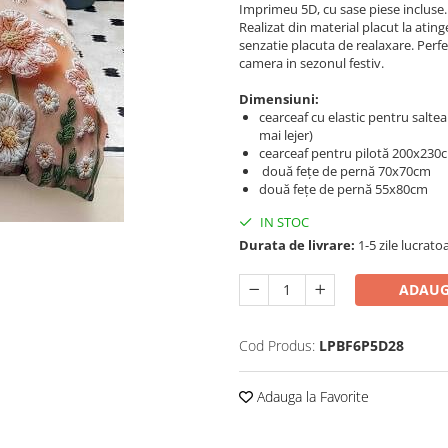
Imprimeu 5D, cu sase piese incluse.
Realizat din material placut la ating
senzatie placuta de realaxare. Perfe
camera in sezonul festiv.
Dimensiuni:
cearceaf cu elastic pentru salt
mai lejer)
cearceaf pentru pilotă 200x230
două fețe de pernă 70x70cm
două fețe de pernă 55x80cm
IN STOC
Durata de livrare:
1-5 zile lucrato
ADAUG
Cod Produs:
LPBF6P5D28
Adauga la Favorite