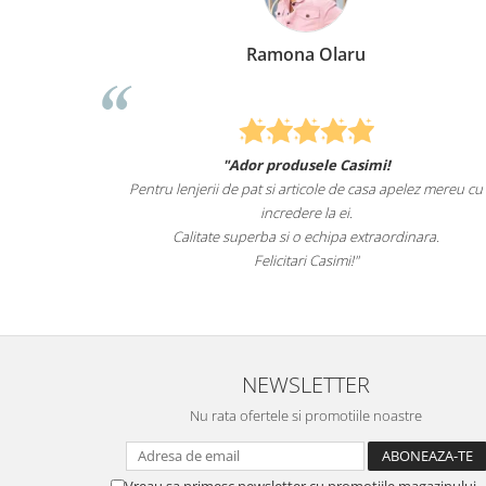
Ramona Olaru
"Ador produsele Casimi!
e animale
Pentru lenjerii de pat si articole de casa apelez mereu cu
de mult i-
incredere la ei.
tru el.
Calitate superba si o echipa extraordinara.
Felicitari Casimi!"
ro
NEWSLETTER
Nu rata ofertele si promotiile noastre