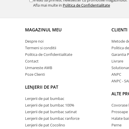
Vreau sa primesc newsletter cu promotiile magazinului.
Afla mai multe in
Politica de Confidentialitate
MAGAZINUL MEU
CLIENTI
Despre noi
Metode de
Termeni si conditii
Politica d
Politica de Confidentialitate
Garantia 
Contact
Livrare
Urmareste AWB
Solutionare
Poze Clienti
ANPC
ANPC - SA
LENJERII DE PAT
ALTE P
Lenjerii de pat bumbac
Lenjerii de pat bumbac 100%
Covorase 
Lenjerii de pat bumbac satinat
Prosoape
Lenjerii de pat bumbac ranforce
Halate bai
Lenjerii de pat Cocolino
Perne