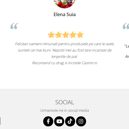
Elena Suia
Felcitari oameni minunati pentru produsele pe care le aveti,
"Lenj
sunteti cei mai buni. Nepotii mei au fost tare incantati de
Am c
lenjeriile de pat.
Recomand cu drag si increde Casimi.ro
R
SOCIAL
Urmareste-ne in social media