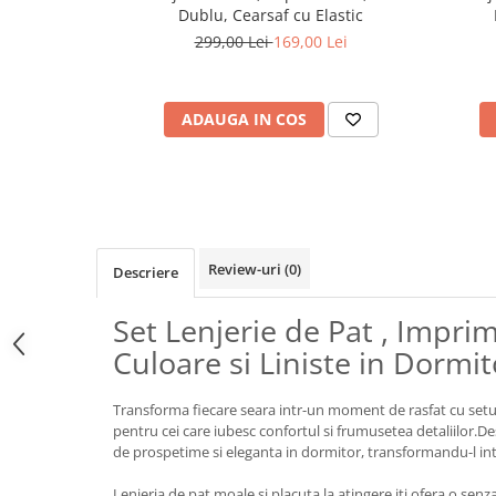
Dublu, Cearsaf cu Elastic
299,00 Lei
169,00 Lei
ADAUGA IN COS
Review-uri
(0)
Descriere
Set Lenjerie de Pat , Impri
Culoare si Liniste in Dormi
Transforma fiecare seara intr-un moment de rasfat cu setul 
pentru cei care iubesc confortul si frumusetea detaliilor.D
de prospetime si eleganta in dormitor, transformandu-l int
Lenjeria de pat moale si placuta la atingere iti ofera o senza