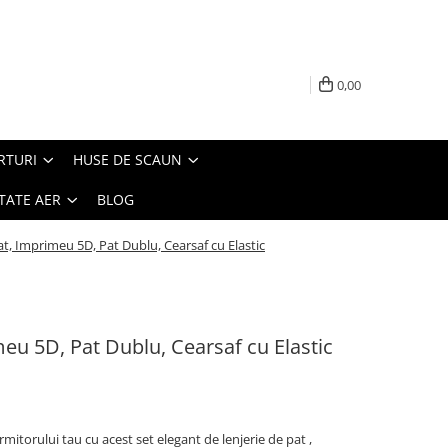
0,00
RTURI
HUSE DE SCAUN
TATE AER
BLOG
at, Imprimeu 5D, Pat Dublu, Cearsaf cu Elastic
meu 5D, Pat Dublu, Cearsaf cu Elastic
rmitorului tau cu acest set elegant de lenjerie de pat ,