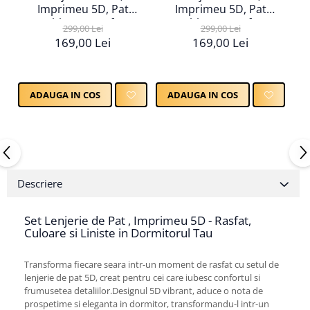
Imprimeu 5D, Pat
Imprimeu 5D, Pat
Dublu, Cearsaf cu
Dublu, Cearsaf cu
299,00 Lei
299,00 Lei
Elastic
Elastic
169,00 Lei
169,00 Lei
ADAUGA IN COS
ADAUGA IN COS
Descriere
Set Lenjerie de Pat , Imprimeu 5D - Rasfat,
Culoare si Liniste in Dormitorul Tau
Transforma fiecare seara intr-un moment de rasfat cu setul de
lenjerie de pat 5D, creat pentru cei care iubesc confortul si
frumusetea detaliilor.Designul 5D vibrant, aduce o nota de
prospetime si eleganta in dormitor, transformandu-l intr-un