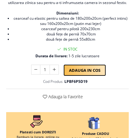
utilizarea zilnica sau pentru a-ti infrumuseta camera in sezonul festiv.
Persoane
Set Lenjerie Pat Blanita Iepure, 6
Dimensiuni:
Piese, Cu Pilota Inclusa
cearceaf cu elastic pentru saltea de 180x200x20cm (perfect intins)
Lenjerii De Pat Premium Collection
sau 160x200x20cm (putin mai lejer)
cearceaf pentru pilotă 200x230cm
Set Lenjerie De Pat, 7 Piese, Cu
două fețe de pernă 70x70cm
Pilota / Cuvertura Inclusa
două fețe de pernă 55x80cm
Set Lenjerie De Pat Jacquard Regal,
IN STOC
11 Piese, Cuvertura Inclusa
Durata de livrare:
1-5 zile lucratoare
Lenjerii Damasc Egiptean King Size
ADAUGA IN COS
Lenjerii De Pat, Finet Premium, 1
Persoana
Cod Produs:
LPBF6P5D19
Lenjerii De Pat Damasc 1 Persoana
Adauga la Favorite
Lenjerii De Pat, Imprimeu 3D, 1
Persoana
Platesti cum DORESTI
Produse CADOU
Ramburs la livrare, online cu