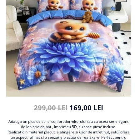
Cearceaf cu elastic
Cearceaf normal
Lenjerii De Pat Creponate
Lenjerii De Pat Bumbac Poplin 2
Persoane
Lenjerii De Pat Bumbac Poplin,
Matlasate, 2 Persoane
Lenjerii De Pat Bumbac Satinat 2
Persoane
Lenjerii De Pat Volanase
Lenjerii De Pat, Finet Premium 3D,
2 Persoane
Lenjerii De Pat Jacquard
299,00 LEI
169,00 LEI
Lenjerii De Pat Catifea
Adauga un plus de stil si confort dormitorului tau cu acest set elegant
Lenjerii De Pat Cocolino
de lenjerie de pat , Imprimeu 5D, cu sase piese incluse.
Set Lenjerie De Pat Blana
Realizat din material placut la atingere si usor de intretinut, setul ofera
un aspect rafinat si o senzatie placuta de realaxare. Perfect pentru
Artificiala De Iepure, 6 Piese, 2