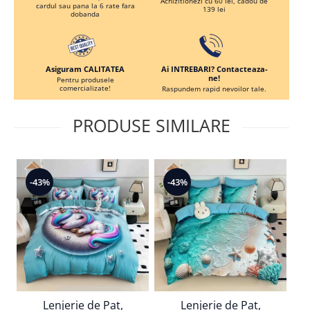
Achizitionezi cu 60 lei, cadou de
cardul sau pana la 6 rate fara
139 lei
dobanda
Ai INTREBARI? Contacteaza-
Asiguram CALITATEA
ne!
Pentru produsele
comercializate!
Raspundem rapid nevoilor tale.
PRODUSE SIMILARE
-43%
-43%
-
Lenjerie de Pat,
Lenjerie de Pat,