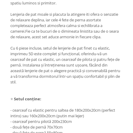
spatiu luminos si primitor.
Lenjeria de pat moale si placuta la atingere iti ofera o senzatie
de relaxare deplina, iar cele 4 fete de perna asortate
completeaza perfect atmosfera calma si echilibrata a
camerei.Fie ca te bucuri de o dimineata linistita sau de o seara
de relaxare, acest set aduce armonie in fiecare clipa.
Cu 6 piese incluse, setul de lenjerie de pat finet cu elastic,
imprimeu 5D este complet și funcțional, oferindu-vă un
cearceaf de pat cu elastic, un cearceaf de pilota și patru fețe de
pernă. Instalarea și întreținerea sunt ușoare, făcând din
această lenjerie de pat o alegere practică și convenabilă pentru
a vă transforma dormitorul într-un spațiu confortabil și plin de
stil.
⭐
Setul conține:
- cearceaf cu elastic pentru saltea de 180x200x20cm (perfect
intins) sau 160x200x20cm (putin mai lejer)
- cearceaf pentru pilotă 200x230cm
- două fețe de pernă 70x70cm
- două fețe de pernă 55x80cm