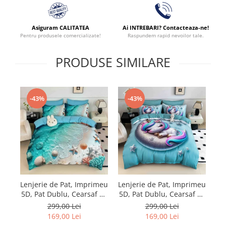
Asiguram CALITATEA
Ai INTREBARI? Contacteaza-ne!
Pentru produsele comercializate!
Raspundem rapid nevoilor tale.
PRODUSE SIMILARE
-43%
-43%
Lenjerie de Pat, Imprimeu
Lenjerie de Pat, Imprimeu
Le
5D, Pat Dublu, Cearsaf cu
5D, Pat Dublu, Cearsaf cu
5D
Elastic
Elastic
299,00 Lei
299,00 Lei
169,00 Lei
169,00 Lei