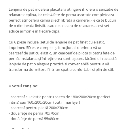
Lenjeria de pat moale si placuta la atingere iti ofera o senzatie de
relaxare deplina, iar cele 4 fete de perna asortate completeaza
perfect atmosfera calma si echilibrata a camerei.Fie ca te bucuri
de o dimineata linistita sau de o seara de relaxare, acest set
aduce armonie in fiecare clipa.
Cu 6 piese incluse, setul de lenjerie de pat finet cu elastic,
imprimeu 5D este complet și funcțional, oferindu-vă un
cearceaf de pat cu elastic, un cearceaf de pilota și patru fețe de
pernă. Instalarea și întreținerea sunt ușoare, făcând din această
lenjerie de pat o alegere practică și convenabilă pentru a vă
transforma dormitorul într-un spațiu confortabil și plin de stil.
⭐
Setul conține:
- cearceaf cu elastic pentru saltea de 180x200x20cm (perfect
intins) sau 160x200x20cm (putin mai lejer)
- cearceaf pentru pilotă 200x230cm
- două fețe de pernă 70x70cm
- două fețe de pernă 55x80cm