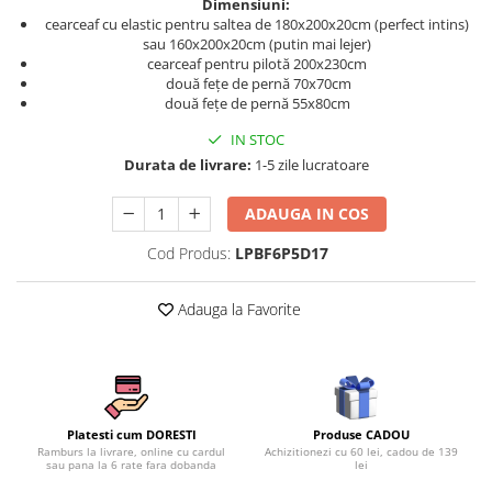
Dimensiuni:
Persoane
cearceaf cu elastic pentru saltea de 180x200x20cm (perfect intins)
Set Lenjerie Pat Blanita Iepure, 6
sau 160x200x20cm (putin mai lejer)
Piese, Cu Pilota Inclusa
cearceaf pentru pilotă 200x230cm
Lenjerii De Pat Premium Collection
două fețe de pernă 70x70cm
două fețe de pernă 55x80cm
Set Lenjerie De Pat, 7 Piese, Cu
Pilota / Cuvertura Inclusa
IN STOC
Durata de livrare:
1-5 zile lucratoare
Set Lenjerie De Pat Jacquard Regal,
11 Piese, Cuvertura Inclusa
ADAUGA IN COS
Lenjerii Damasc Egiptean King Size
Cod Produs:
LPBF6P5D17
Lenjerii De Pat, Finet Premium, 1
Persoana
Adauga la Favorite
Lenjerii De Pat Damasc 1 Persoana
Lenjerii De Pat, Imprimeu 3D, 1
Persoana
Produse CADOU
Platesti cum DORESTI
Achizitionezi cu 60 lei, cadou de 139
Ramburs la livrare, online cu cardul
lei
sau pana la 6 rate fara dobanda