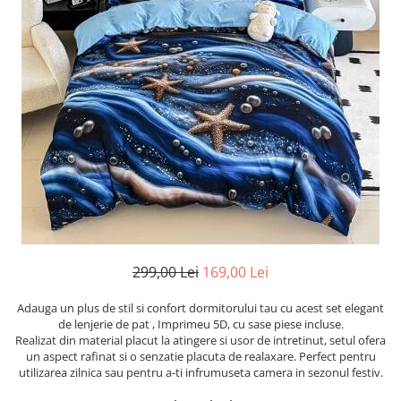
Cearceaf cu elastic
Cearceaf normal
Lenjerii De Pat Creponate
Lenjerii De Pat Bumbac Poplin 2
Persoane
Lenjerii De Pat Bumbac Poplin,
Matlasate, 2 Persoane
Lenjerii De Pat Bumbac Satinat 2
Persoane
Lenjerii De Pat Volanase
Lenjerii De Pat, Finet Premium 3D,
2 Persoane
299,00 Lei
169,00 Lei
Lenjerii De Pat Jacquard
Adauga un plus de stil si confort dormitorului tau cu acest set elegant
Lenjerii De Pat Catifea
de lenjerie de pat , Imprimeu 5D, cu sase piese incluse.
Realizat din material placut la atingere si usor de intretinut, setul ofera
Lenjerii De Pat Cocolino
un aspect rafinat si o senzatie placuta de realaxare. Perfect pentru
utilizarea zilnica sau pentru a-ti infrumuseta camera in sezonul festiv.
Set Lenjerie De Pat Blana
Artificiala De Iepure, 6 Piese, 2