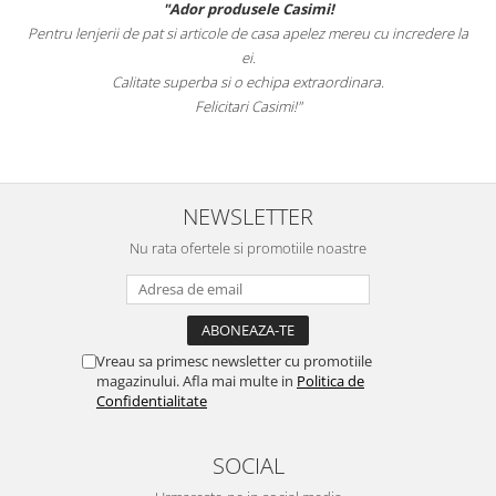
"Ador produsele Casimi!
Pentru lenjerii de pat si articole de casa apelez mereu cu incredere la
sunt
ei.
Calitate superba si o echipa extraordinara.
Felicitari Casimi!"
NEWSLETTER
Nu rata ofertele si promotiile noastre
Vreau sa primesc newsletter cu promotiile
magazinului. Afla mai multe in
Politica de
Confidentialitate
SOCIAL