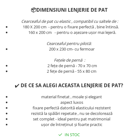
Persoane
Set Lenjerie Pat Blanita Iepure, 6
📦DIMENSIUNI LENJERIE DE PAT
Piese, Cu Pilota Inclusa
Cearceaful de pat cu elastic , compatibil cu saltele de :
Lenjerii De Pat Premium Collection
180 X 200 cm - pentru o fixare perfectă , bine întinsă.
​​​​160 x 200 cm - pentru o așezare ușor mai lejeră.
Set Lenjerie De Pat, 7 Piese, Cu
Pilota / Cuvertura Inclusa
Cearceaful pentru pilotă:
Set Lenjerie De Pat Jacquard Regal,
200 x 230 cm- cu fermoar
11 Piese, Cuvertura Inclusa
Fețele de pernă :
Lenjerii Damasc Egiptean King Size
2 fețe de pernă - 70 x 70 cm
2 fețe de pernă - 55 x 80 cm
Lenjerii De Pat, Finet Premium, 1
Persoana
✔️
DE CE SA ALEGI ACEASTA LENJERIE DE PAT?
Lenjerii De Pat Damasc 1 Persoana
material finetat , moale și elegant
Lenjerii De Pat, Imprimeu 3D, 1
aspect luxos
Persoana
fixare perfectă datorită elasticului rezistent
rezistă la spălări repetate , nu se decolorează
set complet - ideal pentru pat matrimonial
ușor de întreținut și foarte practic
IN STOC