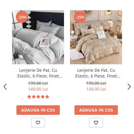
-25%
-25%
Lenjerie De Pat, Cu
Lenjerie De Pat, Cu
Elastic, 6 Piese, Finet
Elastic, 6 Piese, Finet
Premium - LPBF6PE24
Premium - LPBF6PE48
199,00 Lei
199,00 Lei
149,00 Lei
149,00 Lei
ADAUGA IN COS
ADAUGA IN COS