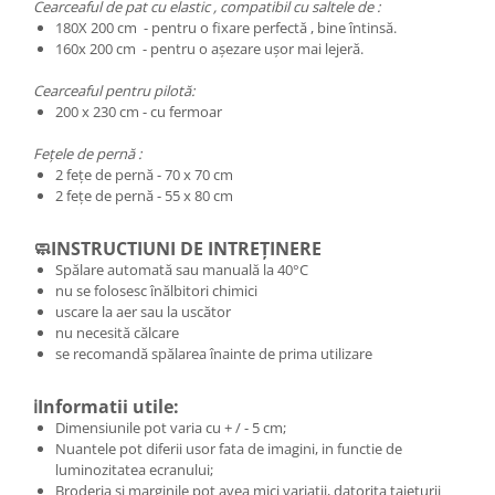
Cearceaful de pat cu elastic , compatibil cu saltele de :
180X 200 cm - pentru o fixare perfectă , bine întinsă.
160x 200 cm - pentru o așezare ușor mai lejeră.
Cearceaful pentru pilotă:
200 x 230 cm - cu fermoar
Fețele de pernă :
2 fețe de pernă - 70 x 70 cm
2 fețe de pernă - 55 x 80 cm
🧼INSTRUCTIUNI DE INTREȚINERE
Spălare automată sau manuală la 40°C
nu se folosesc înălbitori chimici
uscare la aer sau la uscător
nu necesită călcare
se recomandă spălarea înainte de prima utilizare
ℹ️Informatii utile:
Dimensiunile pot varia cu + / - 5 cm;
Nuantele pot diferii usor fata de imagini, in functie de
luminozitatea ecranului;
Broderia si marginile pot avea mici variatii, datorita taieturii