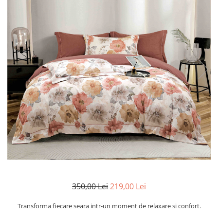
Cearceaf cu elastic
Cearceaf normal
Lenjerii De Pat Creponate
Lenjerii De Pat Bumbac Poplin 2
Persoane
Lenjerii De Pat Bumbac Poplin,
Matlasate, 2 Persoane
Lenjerii De Pat Bumbac Satinat 2
Persoane
Lenjerii De Pat Volanase
Lenjerii De Pat, Finet Premium 3D,
2 Persoane
Lenjerii De Pat Jacquard
Lenjerii De Pat Catifea
350,00 Lei
219,00 Lei
Lenjerii De Pat Cocolino
Set Lenjerie De Pat Blana
Transforma fiecare seara intr-un moment de relaxare si confort.
Artificiala De Iepure, 6 Piese, 2