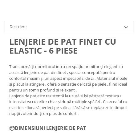
Descriere
LENJERIE DE PAT FINET CU
ELASTIC - 6 PIESE
Transformă-ți dormitorul întru-un spațiu primitor și elegant cu
această lenjerie de pat din finet , special concepută pentru
confortul maxim și un aspect impecabil zi de zi . Materialul moale
și plăcut la atingere , oferă o senzație delicată pe piele , fiind ideal
pentru un somn profund si relaxant .
Lenjeria de pat este rezistentă la uzură și își păstreză textura /
intensitatea culorilor chiar și după multiple spălări . Cearceaful cu
elastic se fixează perfect pe saltea , fără să se deplaseze in timpul
nopții , oferindu-ți un plus de confort .
📦DIMENSIUNI LENJERIE DE PAT