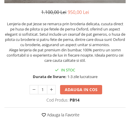
Persoane
Set Lenjerie Pat Blanita Iepure, 6
1.100,00 Lei
950,00 Lei
Piese, Cu Pilota Inclusa
Lenjerii De Pat Premium Collection
Lenjeria de pat Jesse se remarca prin broderia delicata, cusuta direct
pe husa de pilota si pe fetele de perna Oxford, oferind un aspect
Set Lenjerie De Pat, 7 Piese, Cu
elegant si sofisticat. Setul include un cearsaf de pat generos, o husa de
Pilota / Cuvertura Inclusa
pilota cu broderie si patru fete de perna, dintre care doua sunt Oxford
cu broderie, asigurand un aspect unitar si armonios.
Set Lenjerie De Pat Jacquard Regal,
Alege lenjeria de pat premium din bumbac 100% pentru un somn
11 Piese, Cuvertura Inclusa
confortabil si o experienta de lux in fiecare noapte. Ideala pentru cei
Lenjerii Damasc Egiptean King Size
care cauta calitate si stil.
Lenjerii De Pat, Finet Premium, 1
IN STOC
Persoana
Durata de livrare:
1-3 zile lucratoare
Lenjerii De Pat Damasc 1 Persoana
ADAUGA IN COS
Lenjerii De Pat, Imprimeu 3D, 1
Persoana
Cod Produs:
PB14
Adauga la Favorite