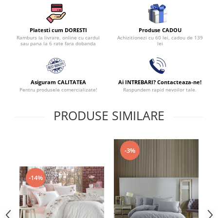
Produse CADOU
Platesti cum DORESTI
Achizitionezi cu 60 lei, cadou de 139
Ramburs la livrare, online cu cardul
lei
sau pana la 6 rate fara dobanda
Asiguram CALITATEA
Ai INTREBARI? Contacteaza-ne!
Pentru produsele comercializate!
Raspundem rapid nevoilor tale.
PRODUSE SIMILARE
-3%
-14%