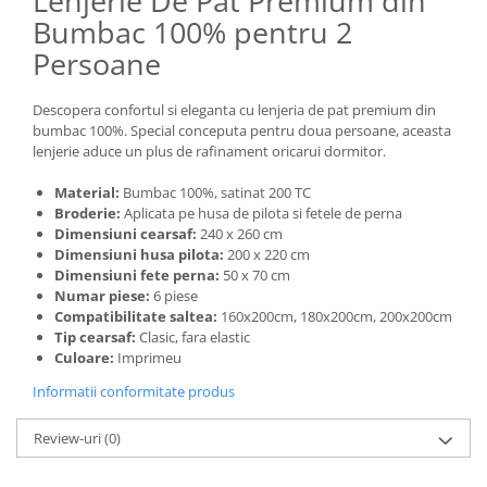
Lenjerie De Pat Premium din
Bumbac 100% pentru 2
Persoane
Descopera confortul si eleganta cu lenjeria de pat premium din
bumbac 100%. Special conceputa pentru doua persoane, aceasta
lenjerie aduce un plus de rafinament oricarui dormitor.
Material:
Bumbac 100%, satinat 200 TC
Broderie:
Aplicata pe husa de pilota si fetele de perna
Dimensiuni cearsaf:
240 x 260 cm
Dimensiuni husa pilota:
200 x 220 cm
Dimensiuni fete perna:
50 x 70 cm
Numar piese:
6 piese
Compatibilitate saltea:
160x200cm, 180x200cm, 200x200cm
Tip cearsaf:
Clasic, fara elastic
Culoare:
Imprimeu
Informatii conformitate produs
Review-uri
(0)