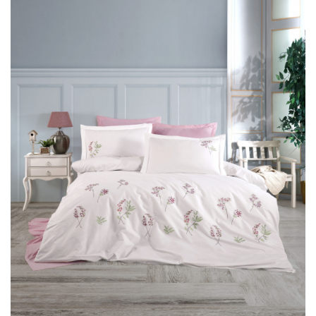
Cearceaf cu elastic
Cearceaf normal
Lenjerii De Pat Creponate
Lenjerii De Pat Bumbac Poplin 2
Persoane
Lenjerii De Pat Bumbac Poplin,
Matlasate, 2 Persoane
Lenjerii De Pat Bumbac Satinat 2
Persoane
Lenjerii De Pat Volanase
Lenjerii De Pat, Finet Premium 3D,
2 Persoane
Lenjerii De Pat Jacquard
Lenjerii De Pat Catifea
Lenjerii De Pat Cocolino
Set Lenjerie De Pat Blana
Artificiala De Iepure, 6 Piese, 2