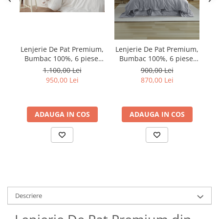
Lenjerie De Pat Premium,
Lenjerie De Pat Premium,
Le
Bumbac 100%, 6 piese,
Bumbac 100%, 6 piese,
B
Anetta
Garcia, Antrasit
1.100,00 Lei
900,00 Lei
950,00 Lei
870,00 Lei
ADAUGA IN COS
ADAUGA IN COS
Descriere