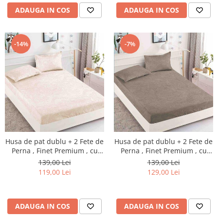
ADAUGA IN COS
ADAUGA IN COS
-14%
-7%
Husa de pat dublu + 2 Fete de
Husa de pat dublu + 2 Fete de
Perna , Finet Premium , cu
Perna , Finet Premium , cu
elastic , HP25
elastic , HP43
139,00 Lei
139,00 Lei
119,00 Lei
129,00 Lei
ADAUGA IN COS
ADAUGA IN COS