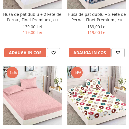
Husa de pat dublu + 2 Fete de
Husa de pat dublu + 2 Fete de
Perna , Finet Premium , cu
Perna , Finet Premium , cu
elastic , HP37
elastic , HP38
139,00 Lei
139,00 Lei
119,00 Lei
119,00 Lei
ADAUGA IN COS
ADAUGA IN COS
-14%
-14%