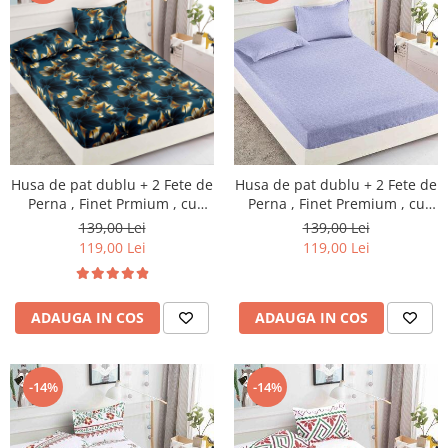
Husa de pat dublu + 2 Fete de
Husa de pat dublu + 2 Fete de
Perna , Finet Prmium , cu
Perna , Finet Premium , cu
elastic , HP30
elastic , HP31
139,00 Lei
139,00 Lei
119,00 Lei
119,00 Lei
ADAUGA IN COS
ADAUGA IN COS
-14%
-14%