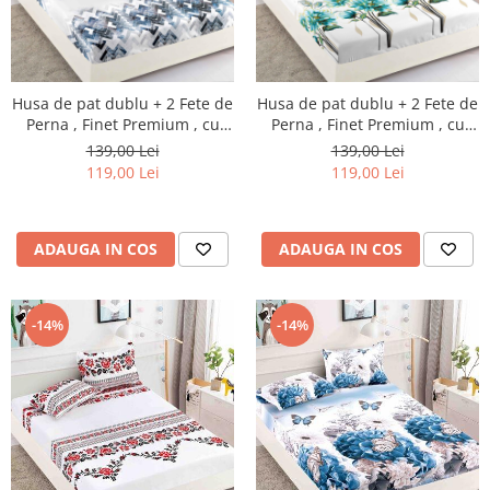
Husa de pat dublu + 2 Fete de
Husa de pat dublu + 2 Fete de
Perna , Finet Premium , cu
Perna , Finet Premium , cu
elastic , HP35
elastic , HP36
139,00 Lei
139,00 Lei
119,00 Lei
119,00 Lei
ADAUGA IN COS
ADAUGA IN COS
-14%
-14%