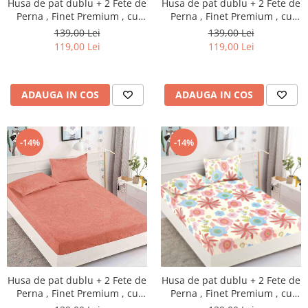
Husa de pat dublu + 2 Fete de
Husa de pat dublu + 2 Fete de
Perna , Finet Premium , cu
Perna , Finet Premium , cu
elastic , HP40
elastic , HP41
139,00 Lei
139,00 Lei
119,00 Lei
119,00 Lei
ADAUGA IN COS
ADAUGA IN COS
-14%
-14%
Husa de pat dublu + 2 Fete de
Husa de pat dublu + 2 Fete de
Perna , Finet Premium , cu
Perna , Finet Premium , cu
elastic , HP42
elastic , HP44