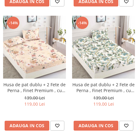
ADAUGA IN COS
ADAUGA IN COS
-14%
-14%
Husa de pat dublu + 2 Fete de
Husa de pat dublu + 2 Fete de
Perna , Finet Premium , cu
Perna , Finet Premium , cu
elastic , HP19
elastic , HP20
139,00 Lei
139,00 Lei
119,00 Lei
119,00 Lei
ADAUGA IN COS
ADAUGA IN COS