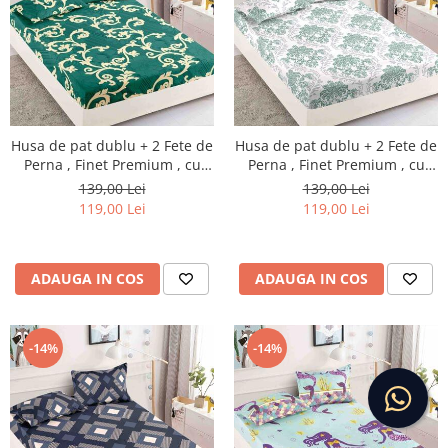
Husa de pat dublu + 2 Fete de
Husa de pat dublu + 2 Fete de
Perna , Finet Premium , cu
Perna , Finet Premium , cu
elastic , HP54
elastic , HP56
139,00 Lei
139,00 Lei
119,00 Lei
119,00 Lei
ADAUGA IN COS
ADAUGA IN COS
-14%
-14%