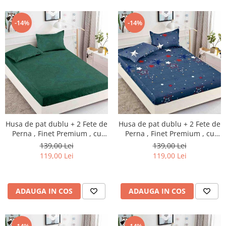
-14%
-14%
Husa de pat dublu + 2 Fete de
Husa de pat dublu + 2 Fete de
Perna , Finet Premium , cu
Perna , Finet Premium , cu
elastic , HP75
elastic, HP2
139,00 Lei
139,00 Lei
119,00 Lei
119,00 Lei
ADAUGA IN COS
ADAUGA IN COS
-14%
-14%