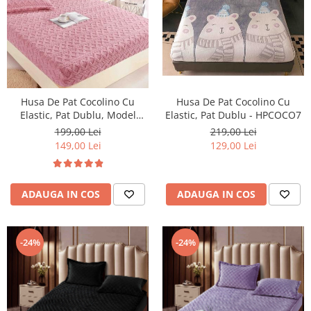
Husa De Pat Cocolino Cu
Husa De Pat Cocolino Cu
Elastic, Pat Dublu, Model
Elastic, Pat Dublu - HPCOCO7
Tricot, Roz
199,00 Lei
219,00 Lei
149,00 Lei
129,00 Lei
ADAUGA IN COS
ADAUGA IN COS
-24%
-24%