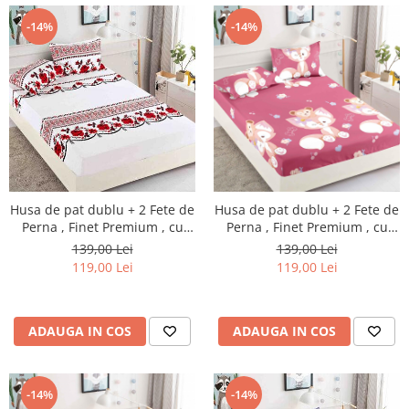
-14%
-14%
Husa de pat dublu + 2 Fete de
Husa de pat dublu + 2 Fete de
Perna , Finet Premium , cu
Perna , Finet Premium , cu
elastic , HP22
elastic , HP28
139,00 Lei
139,00 Lei
119,00 Lei
119,00 Lei
ADAUGA IN COS
ADAUGA IN COS
-14%
-14%