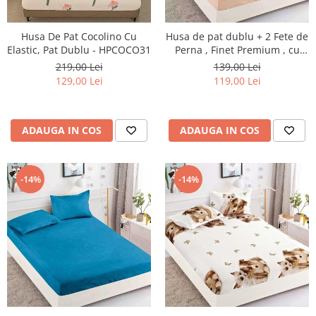
Husa De Pat Cocolino Cu
Husa de pat dublu + 2 Fete de
Elastic, Pat Dublu - HPCOCO31
Perna , Finet Premium , cu
elastic, HP3
219,00 Lei
139,00 Lei
129,00 Lei
119,00 Lei
ADAUGA IN COS
ADAUGA IN COS
-14%
-14%