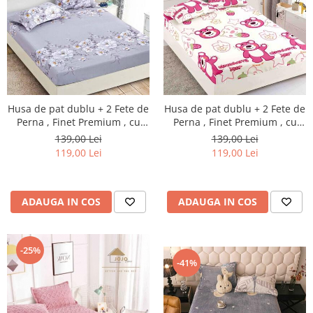
Husa de pat dublu + 2 Fete de
Husa de pat dublu + 2 Fete de
Perna , Finet Premium , cu
Perna , Finet Premium , cu
elastic , HP13
elastic , HP49
139,00 Lei
139,00 Lei
119,00 Lei
119,00 Lei
ADAUGA IN COS
ADAUGA IN COS
-25%
-41%