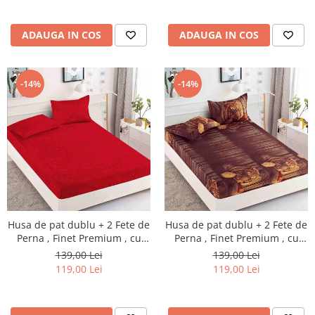
ADAUGA IN COS
ADAUGA IN COS
-14%
-14%
Husa de pat dublu + 2 Fete de
Husa de pat dublu + 2 Fete de
Perna , Finet Premium , cu
Perna , Finet Premium , cu
elastic , HP16
elastic , HP17
139,00 Lei
139,00 Lei
119,00 Lei
119,00 Lei