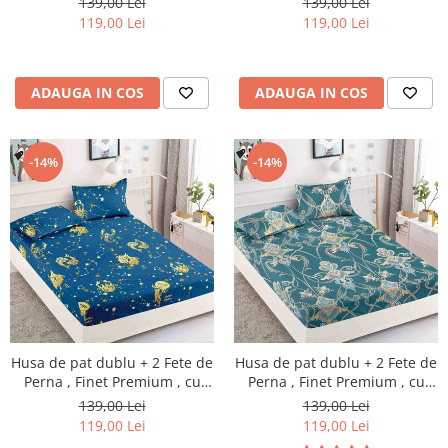
139,00 Lei
139,00 Lei
119,00 Lei
119,00 Lei
ADAUGA IN COS
ADAUGA IN COS
-14%
-14%
Husa de pat dublu + 2 Fete de
Husa de pat dublu + 2 Fete de
Perna , Finet Premium , cu
Perna , Finet Premium , cu
elastic , HP48
elastic , HP50
139,00 Lei
139,00 Lei
119,00 Lei
119,00 Lei