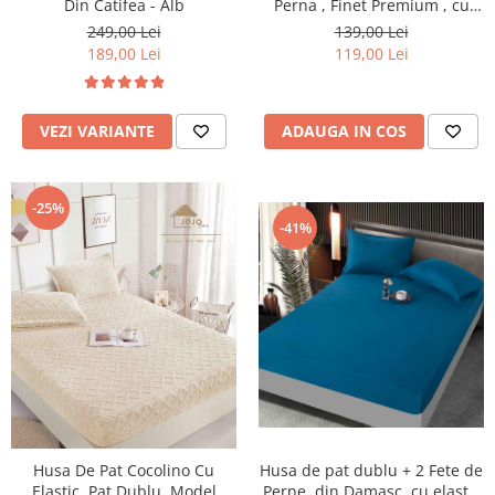
Din Catifea - Alb
Perna , Finet Premium , cu
elastic , HP52
249,00 Lei
139,00 Lei
189,00 Lei
119,00 Lei
VEZI VARIANTE
ADAUGA IN COS
-25%
-41%
Husa De Pat Cocolino Cu
Husa de pat dublu + 2 Fete de
Elastic, Pat Dublu, Model
Perne, din Damasc, cu elastic