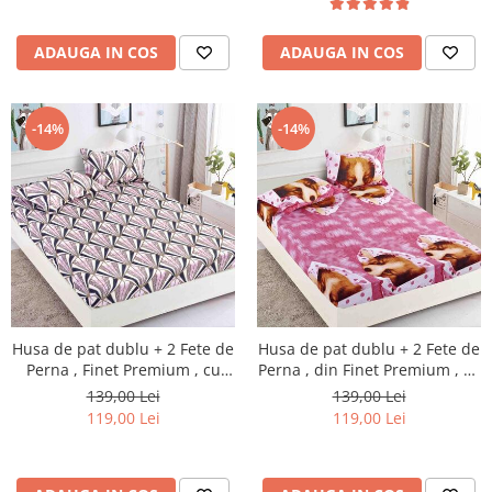
ADAUGA IN COS
ADAUGA IN COS
-14%
-14%
Husa de pat dublu + 2 Fete de
Husa de pat dublu + 2 Fete de
Perna , Finet Premium , cu
Perna , din Finet Premium , cu
elastic , HP51
elastic , HP53
139,00 Lei
139,00 Lei
119,00 Lei
119,00 Lei