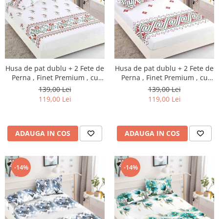
Husa de pat dublu + 2 Fete de
Husa de pat dublu + 2 Fete de
Perna , Finet Premium , cu
Perna , Finet Premium , cu
elastic , HP33
elastic , HP34
139,00 Lei
139,00 Lei
119,00 Lei
119,00 Lei
ADAUGA IN COS
ADAUGA IN COS
-14%
-14%