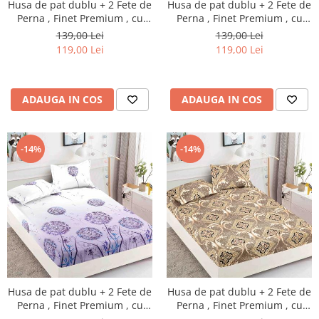
Husa de pat dublu + 2 Fete de
Husa de pat dublu + 2 Fete de
Perna , Finet Premium , cu
Perna , Finet Premium , cu
elastic , HP6
elastic , HP7
139,00 Lei
139,00 Lei
119,00 Lei
119,00 Lei
ADAUGA IN COS
ADAUGA IN COS
-14%
-14%
Husa de pat dublu + 2 Fete de
Husa de pat dublu + 2 Fete de
Perna , Finet Premium , cu
Perna , Finet Premium , cu
elastic , HP10
elastic , HP12