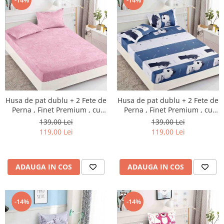
Husa de pat dublu + 2 Fete de
Husa de pat dublu + 2 Fete de
Perna , Finet Premium , cu
Perna , Finet Premium , cu
elastic , HP5
elastic , HP11
139,00 Lei
139,00 Lei
119,00 Lei
119,00 Lei
ADAUGA IN COS
ADAUGA IN COS
-14%
-14%