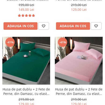
Tricot, Crem
- Albastru
199,00 Lei
219,00 Lei
149,00 Lei
129,00 Lei
ADAUGA IN COS
ADAUGA IN COS
-41%
-41%
Husa de pat dublu + 2 Fete de
Husa de pat dublu + 2 Fete de
Perne, din Damasc, cu elastic
Perne, din Damasc, cu elastic
- Verde
- Roz Deschis
219,00 Lei
219,00 Lei
129,00 Lei
129,00 Lei