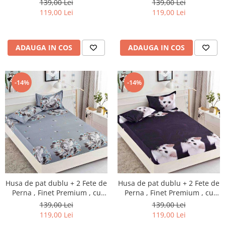
139,00 Lei
139,00 Lei
119,00 Lei
119,00 Lei
ADAUGA IN COS
ADAUGA IN COS
-14%
-14%
Husa de pat dublu + 2 Fete de
Husa de pat dublu + 2 Fete de
Perna , Finet Premium , cu
Perna , Finet Premium , cu
elastic , HP14
elastic , HP15
139,00 Lei
139,00 Lei
119,00 Lei
119,00 Lei