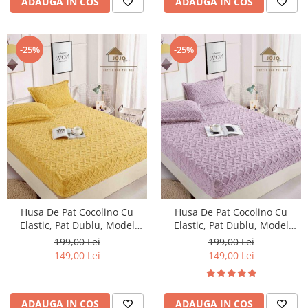
ADAUGA IN COS
ADAUGA IN COS
-25%
-25%
Husa De Pat Cocolino Cu
Husa De Pat Cocolino Cu
Elastic, Pat Dublu, Model
Elastic, Pat Dublu, Model
Tricot, Galben
Tricot,Mov
199,00 Lei
199,00 Lei
149,00 Lei
149,00 Lei
ADAUGA IN COS
ADAUGA IN COS