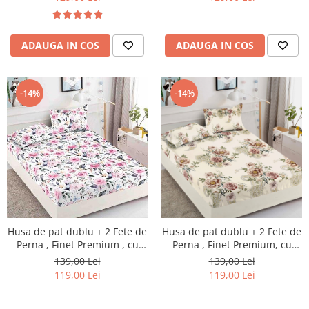
ADAUGA IN COS
ADAUGA IN COS
-14%
-14%
Husa de pat dublu + 2 Fete de
Husa de pat dublu + 2 Fete de
Perna , Finet Premium , cu
Perna , Finet Premium, cu
elastic , HP78
elastic , HP1
139,00 Lei
139,00 Lei
119,00 Lei
119,00 Lei