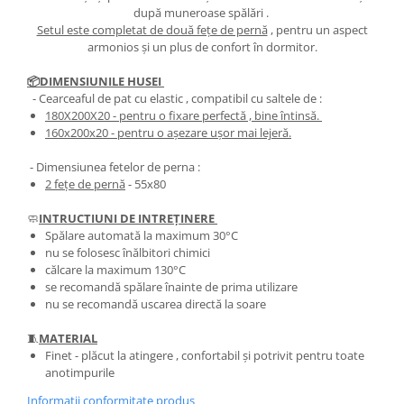
după muneroase spălări .
Setul este completat de două fețe de pernă
, pentru un aspect
armonios și un plus de confort în dormitor.
📦DIMENSIUNILE HUSEI
- Cearceaful de pat cu elastic , compatibil cu saltele de :
180X200X20
- pentru o fixare perfectă , bine întinsă.
​​​​160x200x20
- pentru o așezare ușor mai lejeră.
- Dimensiunea fetelor de perna :
2 fețe de pernă
- 55x80
🧼
INTRUCTIUNI DE INTREȚINERE
Spălare automată la maximum 30°C
nu se folosesc înălbitori chimici
călcare la maximum 130°C
se recomandă spălare înainte de prima utilizare
nu se recomandă uscarea directă la soare
🧵
MATERIAL
Finet - plăcut la atingere , confortabil și potrivit pentru toate
anotimpurile
Informatii conformitate produs