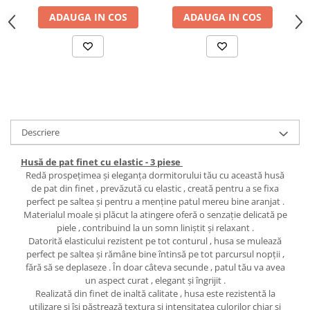
ADAUGA IN COS
ADAUGA IN COS
Descriere
Husă de pat finet cu elastic - 3 piese
Redă prospețimea și eleganța dormitorului tău cu această husă
de pat din finet , prevăzută cu elastic , creată pentru a se fixa
perfect pe saltea și pentru a menține patul mereu bine aranjat .
Materialul moale și plăcut la atingere oferă o senzație delicată pe
piele , contribuind la un somn liniștit și relaxant .
Datorită elasticului rezistent pe tot conturul , husa se mulează
perfect pe saltea și rămâne bine întinsă pe tot parcursul nopții ,
fără să se deplaseze . În doar câteva secunde , patul tău va avea
un aspect curat , elegant și îngrijit .
Realizată din finet de inaltă calitate , husa este rezistentă la
utilizare și își păstrează textura și intensitatea culorilor chiar și