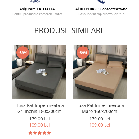
Asiguram CALITATEA
Ai INTREBARI? Contacteaza-ne!
Pentru produsele comercializate!
Raspundem rapid nevoilor tale.
PRODUSE SIMILARE
-39%
-39%
Husa Pat Impermeabila
Husa Pat Impermeabila
H
Gri Inchis 180x200cm
Maro 160x200cm
179,00 Lei
179,00 Lei
109,00 Lei
109,00 Lei