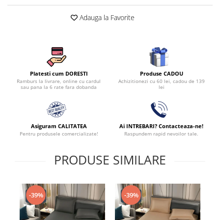
Adauga la Favorite
Produse CADOU
Platesti cum DORESTI
Achizitionezi cu 60 lei, cadou de 139
Ramburs la livrare, online cu cardul
lei
sau pana la 6 rate fara dobanda
Asiguram CALITATEA
Ai INTREBARI? Contacteaza-ne!
Pentru produsele comercializate!
Raspundem rapid nevoilor tale.
PRODUSE SIMILARE
-39%
-39%