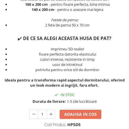
Persoane
160 x 200 cm
- pentru fixare perfecta, bine intinsa
Set Lenjerie Pat Blanita Iepure, 6
140 x 200 cm
- pentru o asezare mai lejera
Piese, Cu Pilota Inclusa
Fetele de perna:
Lenjerii De Pat Premium Collection
2 fete de perna 50 x 70 cm
Set Lenjerie De Pat, 7 Piese, Cu
Pilota / Cuvertura Inclusa
✔️
DE CE SA ALEGI ACEASTA HUSA DE PAT?
Set Lenjerie De Pat Jacquard Regal,
imprimeu 5D realist
11 Piese, Cuvertura Inclusa
fixare perfecta datorita elasticului
culori intense, rezistente in timp
Lenjerii Damasc Egiptean King Size
usor de intretinut
Lenjerii De Pat, Finet Premium, 1
potrivita pentru orice stil de dormitor
Persoana
Ideala pentru a transforma rapid aspectul dormitorului, oferind
Lenjerii De Pat Damasc 1 Persoana
un look modern si ingrijit, fara efort.
Lenjerii De Pat, Imprimeu 3D, 1
IN STOC
Persoana
Durata de livrare:
1-5 zile lucrătoare
ADAUGA IN COS
Cod Produs:
HP5D5