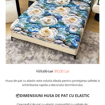
Cearceaf cu elastic
Cearceaf normal
Lenjerii De Pat Creponate
Lenjerii De Pat Bumbac Poplin 2
Persoane
Lenjerii De Pat Bumbac Poplin,
Matlasate, 2 Persoane
Lenjerii De Pat Bumbac Satinat 2
Persoane
Lenjerii De Pat Volanase
Lenjerii De Pat, Finet Premium 3D,
2 Persoane
159,00 Lei
99,00 Lei
Lenjerii De Pat Jacquard
Husa de pat cu elastic este solutia ideala pentru protejarea saltelei si
Lenjerii De Pat Catifea
schimbarea rapida a decorului dormitorului.
Lenjerii De Pat Cocolino
📦DIMENSIUNI HUSA DE PAT CU ELASTIC
Set Lenjerie De Pat Blana
Artificiala De Iepure, 6 Piese, 2
Cearceaful de pat cu elastic compatibil cu saltele de :