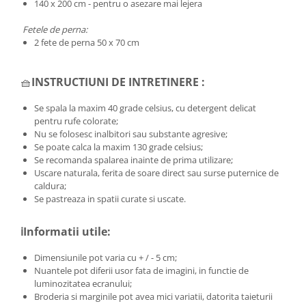
140 x 200 cm - pentru o asezare mai lejera
Fetele de perna:
2 fete de perna 50 x 70 cm
🧺
INSTRUCTIUNI DE INTRETINERE :
Se spala la maxim 40 grade celsius, cu detergent delicat
pentru rufe colorate;
Nu se folosesc inalbitori sau substante agresive;
Se poate calca la maxim 130 grade celsius;
Se recomanda spalarea inainte de prima utilizare;
Uscare naturala, ferita de soare direct sau surse puternice de
caldura;
Se pastreaza in spatii curate si uscate.
ℹ️Informatii utile:
Dimensiunile pot varia cu + / - 5 cm;
Nuantele pot diferii usor fata de imagini, in functie de
luminozitatea ecranului;
Broderia si marginile pot avea mici variatii, datorita taieturii