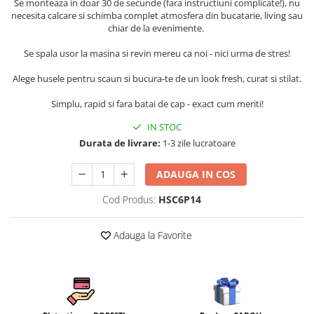
Se monteaza in doar 30 de secunde (fara instructiuni complicate!), nu
Persoane
necesita calcare si schimba complet atmosfera din bucatarie, living sau
Set Lenjerie Pat Blanita Iepure, 6
chiar de la evenimente.
Piese, Cu Pilota Inclusa
Lenjerii De Pat Premium Collection
Se spala usor la masina si revin mereu ca noi - nici urma de stres!
Set Lenjerie De Pat, 7 Piese, Cu
Alege husele pentru scaun si bucura-te de un look fresh, curat si stilat.
Pilota / Cuvertura Inclusa
Simplu, rapid si fara batai de cap - exact cum meriti!
Set Lenjerie De Pat Jacquard Regal,
11 Piese, Cuvertura Inclusa
IN STOC
Durata de livrare:
1-3 zile lucratoare
Lenjerii Damasc Egiptean King Size
Lenjerii De Pat, Finet Premium, 1
ADAUGA IN COS
Persoana
Cod Produs:
HSC6P14
Lenjerii De Pat Damasc 1 Persoana
Lenjerii De Pat, Imprimeu 3D, 1
Adauga la Favorite
Persoana