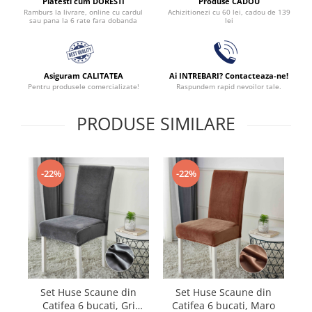
Produse CADOU
Platesti cum DORESTI
Achizitionezi cu 60 lei, cadou de 139
Ramburs la livrare, online cu cardul
lei
sau pana la 6 rate fara dobanda
Asiguram CALITATEA
Ai INTREBARI? Contacteaza-ne!
Pentru produsele comercializate!
Raspundem rapid nevoilor tale.
PRODUSE SIMILARE
-22%
-22%
Set Huse Scaune din
Set Huse Scaune din
Catifea 6 bucati, Gri
Catifea 6 bucati, Maro
Ca