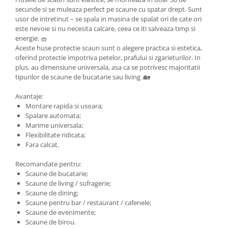
secunde si se muleaza perfect pe scaune cu spatar drept. Sunt
usor de intretinut – se spala in masina de spalat ori de cate ori
este nevoie si nu necesita calcare, ceea ce iti salveaza timp si
energie. 🧺
Aceste huse protectie scaun sunt o alegere practica si estetica,
oferind protectie impotriva petelor, prafului si zgarieturilor. In
plus, au dimensiune universala, asa ca se potrivesc majoritatii
tipurilor de scaune de bucatarie sau living .🏡
Avantaje:
Montare rapida si usoara;
Spalare automata;
Marime universala;
Flexibilitate ridicata;
Fara calcat.
Recomandate pentru:
Scaune de bucatarie;
Scaune de living / sufragerie;
Scaune de dining;
Scaune pentru bar / restaurant / cafenele;
Scaune de evenimente;
Scaune de birou.