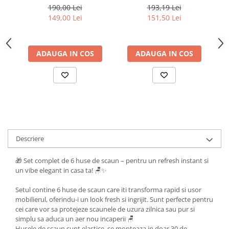
inchis
190,00 Lei
193,19 Lei
149,00 Lei
151,50 Lei
ADAUGA IN COS
ADAUGA IN COS
Descriere
🎁 Set complet de 6 huse de scaun – pentru un refresh instant si
un vibe elegant in casa ta! 🪑✨
Setul contine 6 huse de scaun care iti transforma rapid si usor
mobilierul, oferindu-i un look fresh si ingrijit. Sunt perfecte pentru
cei care vor sa protejeze scaunele de uzura zilnica sau pur si
simplu sa aduca un aer nou incaperii 🪑
Husele de scaun sunt elastice, se monteaza in doar 30 de