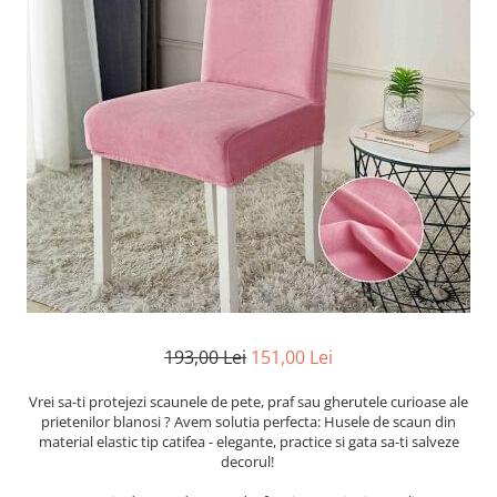
Cearceaf cu elastic
Cearceaf normal
Lenjerii De Pat Creponate
Lenjerii De Pat Bumbac Poplin 2
Persoane
Lenjerii De Pat Bumbac Poplin,
Matlasate, 2 Persoane
Lenjerii De Pat Bumbac Satinat 2
Persoane
Lenjerii De Pat Volanase
Lenjerii De Pat, Finet Premium 3D,
2 Persoane
193,00 Lei
151,00 Lei
Lenjerii De Pat Jacquard
Lenjerii De Pat Catifea
Vrei sa-ti protejezi scaunele de pete, praf sau gherutele curioase ale
prietenilor blanosi ? Avem solutia perfecta: Husele de scaun din
Lenjerii De Pat Cocolino
material elastic tip catifea - elegante, practice si gata sa-ti salveze
decorul!
Set Lenjerie De Pat Blana
Artificiala De Iepure, 6 Piese, 2