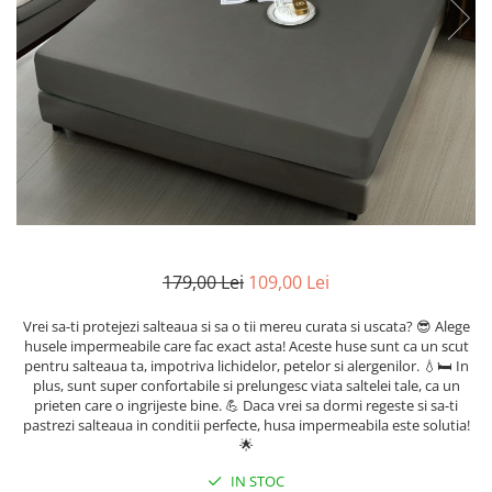
Cearceaf cu elastic
Cearceaf normal
Lenjerii De Pat Creponate
Lenjerii De Pat Bumbac Poplin 2
Persoane
Lenjerii De Pat Bumbac Poplin,
Matlasate, 2 Persoane
Lenjerii De Pat Bumbac Satinat 2
Persoane
Lenjerii De Pat Volanase
179,00 Lei
109,00 Lei
Lenjerii De Pat, Finet Premium 3D,
2 Persoane
Vrei sa-ti protejezi salteaua si sa o tii mereu curata si uscata? 😎 Alege
husele impermeabile care fac exact asta! Aceste huse sunt ca un scut
Lenjerii De Pat Jacquard
pentru salteaua ta, impotriva lichidelor, petelor si alergenilor. 💧🛏️ In
plus, sunt super confortabile si prelungesc viata saltelei tale, ca un
Lenjerii De Pat Catifea
prieten care o ingrijeste bine. 💪 Daca vrei sa dormi regeste si sa-ti
pastrezi salteaua in conditii perfecte, husa impermeabila este solutia!
Lenjerii De Pat Cocolino
🌟
Set Lenjerie De Pat Blana
IN STOC
Artificiala De Iepure, 6 Piese, 2