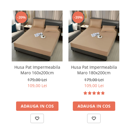
-39%
-39%
Husa Pat Impermeabila
Husa Pat Impermeabila
H
Maro 160x200cm
Maro 180x200cm
179,00 Lei
179,00 Lei
109,00 Lei
109,00 Lei
ADAUGA IN COS
ADAUGA IN COS