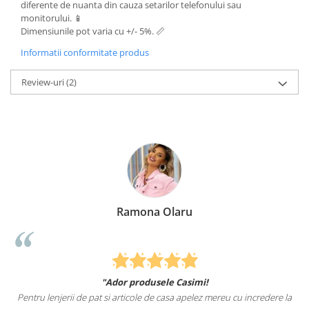
diferente de nuanta din cauza setarilor telefonului sau
monitorului. 📱
Dimensiunile pot varia cu +/- 5%. 📏
Informatii conformitate produs
Review-uri
(2)
Olaru
Elena Suia
le Casimi!
Felcitari oameni minunati pentru produ
casa apelez mereu cu incredere la
sunteti cei mai buni. Nepotii mei au fost tar