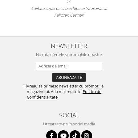
pat.
hipa extraordinara.
Recomand cu drag si incred
asimi!"
NEWSLETTER
Nu rata ofertele si promotiile noastre
Vreau sa primesc newsletter cu promotiile
magazinului. Afla mai multe in
Politica de
Confidentialitate
SOCIAL
Urmareste-ne in social media