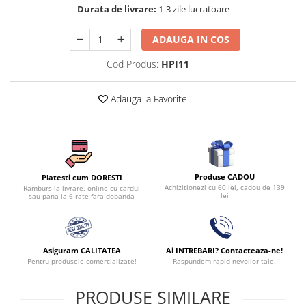
Persoane
Durata de livrare:
1-3 zile lucratoare
Set Lenjerie Pat Blanita Iepure, 6
Piese, Cu Pilota Inclusa
ADAUGA IN COS
Lenjerii De Pat Premium Collection
Cod Produs:
HPI11
Set Lenjerie De Pat, 7 Piese, Cu
Pilota / Cuvertura Inclusa
Adauga la Favorite
Set Lenjerie De Pat Jacquard Regal,
11 Piese, Cuvertura Inclusa
Lenjerii Damasc Egiptean King Size
Lenjerii De Pat, Finet Premium, 1
Persoana
Produse CADOU
Platesti cum DORESTI
Achizitionezi cu 60 lei, cadou de 139
Ramburs la livrare, online cu cardul
lei
sau pana la 6 rate fara dobanda
Lenjerii De Pat Damasc 1 Persoana
Lenjerii De Pat, Imprimeu 3D, 1
Persoana
Asiguram CALITATEA
Ai INTREBARI? Contacteaza-ne!
Pentru produsele comercializate!
Raspundem rapid nevoilor tale.
PRODUSE SIMILARE