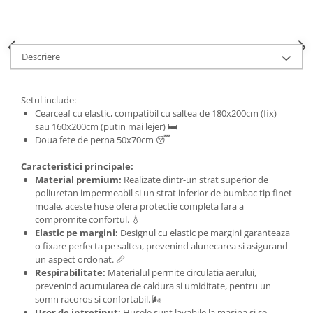
Descriere
Setul include:
Cearceaf cu elastic, compatibil cu saltea de 180x200cm (fix)
sau 160x200cm (putin mai lejer) 🛏️
Doua fete de perna 50x70cm 😴
Caracteristici principale:
Material premium:
Realizate dintr-un strat superior de
poliuretan impermeabil si un strat inferior de bumbac tip finet
moale, aceste huse ofera protectie completa fara a
compromite confortul. 💧
Elastic pe margini:
Designul cu elastic pe margini garanteaza
o fixare perfecta pe saltea, prevenind alunecarea si asigurand
un aspect ordonat. 📏
Respirabilitate:
Materialul permite circulatia aerului,
prevenind acumularea de caldura si umiditate, pentru un
somn racoros si confortabil. 🌬️
Usor de intretinut:
Husele sunt lavabile la masina si se