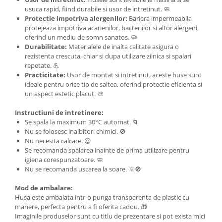
usuca rapid, fiind durabile si usor de intretinut. 🧼
Protectie impotriva alergenilor:
Bariera impermeabila
protejeaza impotriva acarienilor, bacteriilor si altor alergeni,
oferind un mediu de somn sanatos. 🦠
Durabilitate:
Materialele de inalta calitate asigura o
rezistenta crescuta, chiar si dupa utilizare zilnica si spalari
repetate. 💪
Practicitate:
Usor de montat si intretinut, aceste huse sunt
ideale pentru orice tip de saltea, oferind protectie eficienta si
un aspect estetic placut. 🎨
Instructiuni de intretinere:
Se spala la maximum 30°C automat. 🌀
Nu se folosesc inalbitori chimici. 🚫
Nu necesita calcare. 😌
Se recomanda spalarea inainte de prima utilizare pentru
igiena corespunzatoare. 🧼
Nu se recomanda uscarea la soare. 🌞🚫
Mod de ambalare:
Husa este ambalata intr-o punga transparenta de plastic cu
manere, perfecta pentru a fi oferita cadou. 🎁
Imaginile produselor sunt cu titlu de prezentare si pot exista mici