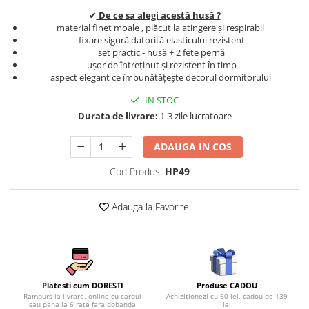
Persoane
✔
De ce sa alegi acestă husă ?
Set Lenjerie Pat Blanita Iepure, 6
material finet moale , plăcut la atingere și respirabil
Piese, Cu Pilota Inclusa
fixare sigură datorită elasticului rezistent
Lenjerii De Pat Premium Collection
set practic - husă + 2 fețe pernă
ușor de întreținut și rezistent în timp
Set Lenjerie De Pat, 7 Piese, Cu
aspect elegant ce îmbunătățește decorul dormitorului
Pilota / Cuvertura Inclusa
IN STOC
Set Lenjerie De Pat Jacquard Regal,
Durata de livrare:
1-3 zile lucratoare
11 Piese, Cuvertura Inclusa
Lenjerii Damasc Egiptean King Size
ADAUGA IN COS
Lenjerii De Pat, Finet Premium, 1
Cod Produs:
HP49
Persoana
Lenjerii De Pat Damasc 1 Persoana
Adauga la Favorite
Lenjerii De Pat, Imprimeu 3D, 1
Persoana
Produse CADOU
Platesti cum DORESTI
Achizitionezi cu 60 lei, cadou de 139
Ramburs la livrare, online cu cardul
lei
sau pana la 6 rate fara dobanda