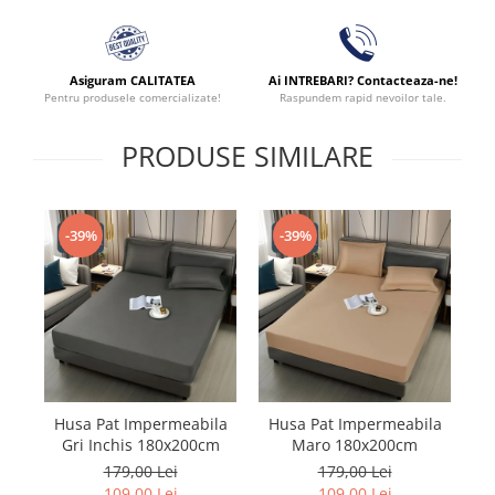
Asiguram CALITATEA
Ai INTREBARI? Contacteaza-ne!
Pentru produsele comercializate!
Raspundem rapid nevoilor tale.
PRODUSE SIMILARE
-39%
-39%
Husa Pat Impermeabila
Husa Pat Impermeabila
H
Gri Inchis 180x200cm
Maro 180x200cm
179,00 Lei
179,00 Lei
109,00 Lei
109,00 Lei