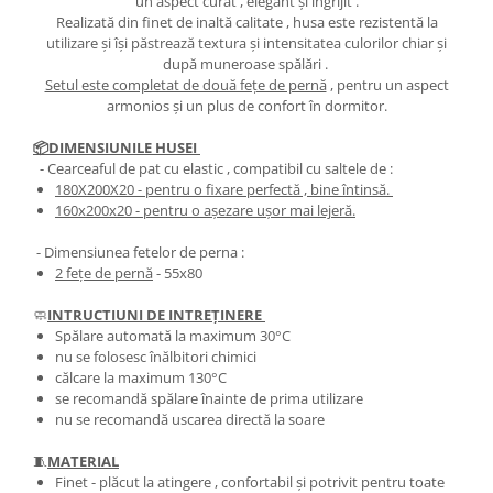
un aspect curat , elegant și îngrijit .
Realizată din finet de inaltă calitate , husa este rezistentă la
utilizare și își păstrează textura și intensitatea culorilor chiar și
după muneroase spălări .
Setul este completat de două fețe de pernă
, pentru un aspect
armonios și un plus de confort în dormitor.
📦DIMENSIUNILE HUSEI
- Cearceaful de pat cu elastic , compatibil cu saltele de :
180X200X20
- pentru o fixare perfectă , bine întinsă.
​​​​160x200x20
- pentru o așezare ușor mai lejeră.
- Dimensiunea fetelor de perna :
2 fețe de pernă
- 55x80
🧼
INTRUCTIUNI DE INTREȚINERE
Spălare automată la maximum 30°C
nu se folosesc înălbitori chimici
călcare la maximum 130°C
se recomandă spălare înainte de prima utilizare
nu se recomandă uscarea directă la soare
🧵
MATERIAL
Finet - plăcut la atingere , confortabil și potrivit pentru toate