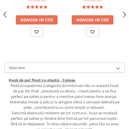
ADAUGA IN COS
ADAUGA IN COS
Descriere
Husă de pat finet cu elastic - 3 piese
Redă prospețimea și eleganța dormitorului tău cu această husă
de pat din finet , prevăzută cu elastic , creată pentru a se fixa
perfect pe saltea și pentru a menține patul mereu bine aranjat .
Materialul moale și plăcut la atingere oferă o senzație delicată pe
piele , contribuind la un somn liniștit și relaxant .
Datorită elasticului rezistent pe tot conturul , husa se mulează
perfect pe saltea și rămâne bine întinsă pe tot parcursul nopții ,
fără să se deplaseze . În doar câteva secunde , patul tău va avea