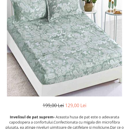
Cearceaf cu elastic
Cearceaf normal
Lenjerii De Pat Creponate
Lenjerii De Pat Bumbac Poplin 2
Persoane
Lenjerii De Pat Bumbac Poplin,
Matlasate, 2 Persoane
Lenjerii De Pat Bumbac Satinat 2
Persoane
Lenjerii De Pat Volanase
Lenjerii De Pat, Finet Premium 3D,
2 Persoane
Lenjerii De Pat Jacquard
Lenjerii De Pat Catifea
199,00 Lei
129,00 Lei
Lenjerii De Pat Cocolino
Invelisul de pat suprem-
Aceasta husa de pat este o adevarata
Set Lenjerie De Pat Blana
capodopera a confortului.Confectionata cu migala din microfibra
Artificiala De Iepure, 6 Piese, 2
plusata, ea atinge niveluri uimitoare de catifelare si moliciune.Dar ce o