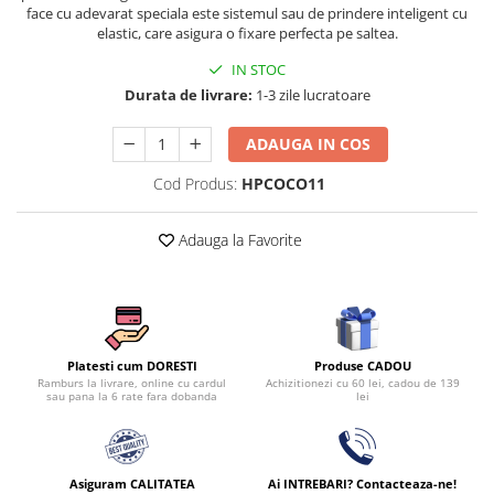
face cu adevarat speciala este sistemul sau de prindere inteligent cu
Persoane
Set Lenjerie Pat Blanita Iepure, 6
elastic, care asigura o fixare perfecta pe saltea.
Piese, Cu Pilota Inclusa
IN STOC
Lenjerii De Pat Premium Collection
Durata de livrare:
1-3 zile lucratoare
Set Lenjerie De Pat, 7 Piese, Cu
Pilota / Cuvertura Inclusa
ADAUGA IN COS
Set Lenjerie De Pat Jacquard Regal,
Cod Produs:
HPCOCO11
11 Piese, Cuvertura Inclusa
Lenjerii Damasc Egiptean King Size
Adauga la Favorite
Lenjerii De Pat, Finet Premium, 1
Persoana
Lenjerii De Pat Damasc 1 Persoana
Lenjerii De Pat, Imprimeu 3D, 1
Produse CADOU
Platesti cum DORESTI
Persoana
Achizitionezi cu 60 lei, cadou de 139
Ramburs la livrare, online cu cardul
lei
sau pana la 6 rate fara dobanda
Asiguram CALITATEA
Ai INTREBARI? Contacteaza-ne!