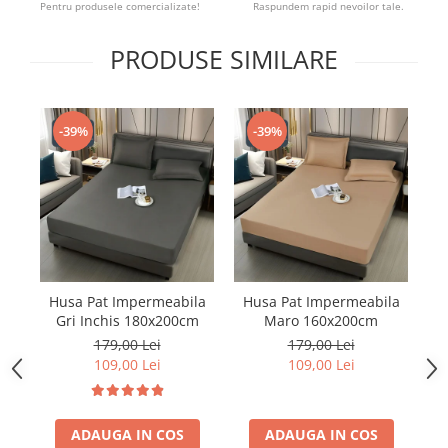
Pentru produsele comercializate!
Raspundem rapid nevoilor tale.
PRODUSE SIMILARE
-39%
-39%
Husa Pat Impermeabila
Husa Pat Impermeabila
H
Gri Inchis 180x200cm
Maro 160x200cm
179,00 Lei
179,00 Lei
109,00 Lei
109,00 Lei
ADAUGA IN COS
ADAUGA IN COS