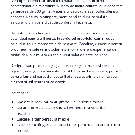
Descopera confortul absolut cu halatul de baie Cocolino,
confectionat din microfibra plusata de inalta calitate, cu o densitate
generoasa de 500 g/m2. Materialul sau catifelat si pufos ofera o
senzatie placuta la atingere, mentinand caldura corpului si
asigurand un nivel ridicat de confort in fiecare zi.
Datorita texturii fine, atat la interior cat si la exterior, acest halat
este ideal pentru a fi purtat in confortul propriului camin, dupa
baie, dus sau in momentele de relaxare. Cocolino, cunoscut pentru
proprietatile sale termoizolante si moi, iti ofera o experienta de
rasfat deplin, similara cu cea a unui halat de hotel sau spa.
Designul sau practic, cu gluga, buzunare generoase si cordon
reglabil, adauga functionalitate si stil. Este un halat unisex, potrivit
pentru femei si barbati si poate fi oferit cu usurinta ca un cadou
elegant si util pentru orice ocazie.
Intretinere:
Spalare la maximum 40 grade C cu culori similare
Uscare normala la aer sau la temperatura scazuta in
uscator
Calcare la temperatura medie
Evitati centrifugarea la turatii mari pentru a pastra textura
moale