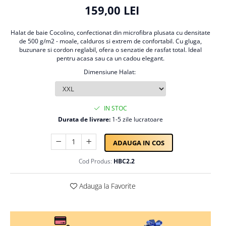
Persoane
159,00 LEI
Set Lenjerie Pat Blanita Iepure, 6
Piese, Cu Pilota Inclusa
Halat de baie Cocolino, confectionat din microfibra plusata cu densitate
Lenjerii De Pat Premium Collection
de 500 g/m2 - moale, calduros si extrem de confortabil. Cu gluga,
buzunare si cordon reglabil, ofera o senzatie de rasfat total. Ideal
Set Lenjerie De Pat, 7 Piese, Cu
pentru acasa sau ca un cadou elegant.
Pilota / Cuvertura Inclusa
Dimensiune Halat
:
Set Lenjerie De Pat Jacquard Regal,
11 Piese, Cuvertura Inclusa
Lenjerii Damasc Egiptean King Size
IN STOC
Durata de livrare:
1-5 zile lucratoare
Lenjerii De Pat, Finet Premium, 1
Persoana
ADAUGA IN COS
Lenjerii De Pat Damasc 1 Persoana
Cod Produs:
HBC2.2
Lenjerii De Pat, Imprimeu 3D, 1
Persoana
Adauga la Favorite