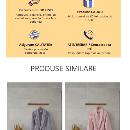
Platesti cum DORESTI
Produse CADOU
Ramburs la livrare, online cu
Achizitionezi cu 60 lei, cadou de
cardul sau pana la 6 rate fara
139 lei
dobanda
Ai INTREBARI? Contacteaza-
Asiguram CALITATEA
ne!
Pentru produsele
comercializate!
Raspundem rapid nevoilor tale.
PRODUSE SIMILARE