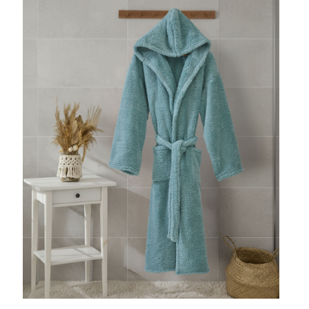
Cearceaf cu elastic
Cearceaf normal
Lenjerii De Pat Creponate
Lenjerii De Pat Bumbac Poplin 2
Persoane
Lenjerii De Pat Bumbac Poplin,
Matlasate, 2 Persoane
Lenjerii De Pat Bumbac Satinat 2
Persoane
Lenjerii De Pat Volanase
Lenjerii De Pat, Finet Premium 3D,
2 Persoane
Lenjerii De Pat Jacquard
Lenjerii De Pat Catifea
Lenjerii De Pat Cocolino
Set Lenjerie De Pat Blana
Artificiala De Iepure, 6 Piese, 2