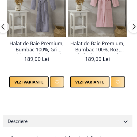
Halat de Baie Premium,
Halat de Baie Premium,
Ha
Bumbac 100%, Gri
Bumbac 100%, Roz,
Inchis, Ambalat in Cutie
Ambalat in Cutie Cadou
Am
189,00 Lei
189,00 Lei
Cadou
VEZI VARIANTE
VEZI VARIANTE
Descriere