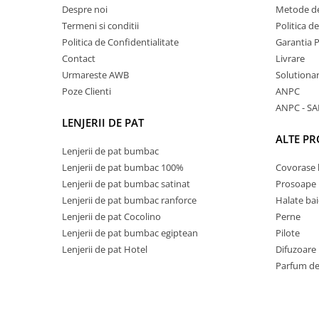
Persoane
Despre noi
Metode de
Set Lenjerie Pat Blanita Iepure, 6
Termeni si conditii
Politica d
Piese, Cu Pilota Inclusa
Politica de Confidentialitate
Garantia 
Lenjerii De Pat Premium Collection
Contact
Livrare
Urmareste AWB
Solutionare
Set Lenjerie De Pat, 7 Piese, Cu
Pilota / Cuvertura Inclusa
Poze Clienti
ANPC
ANPC - SA
Set Lenjerie De Pat Jacquard Regal,
LENJERII DE PAT
11 Piese, Cuvertura Inclusa
ALTE P
Lenjerii Damasc Egiptean King Size
Lenjerii de pat bumbac
Lenjerii de pat bumbac 100%
Covorase 
Lenjerii De Pat, Finet Premium, 1
Lenjerii de pat bumbac satinat
Prosoape
Persoana
Lenjerii de pat bumbac ranforce
Halate bai
Lenjerii De Pat Damasc 1 Persoana
Lenjerii de pat Cocolino
Perne
Lenjerii De Pat, Imprimeu 3D, 1
Lenjerii de pat bumbac egiptean
Pilote
Persoana
Lenjerii de pat Hotel
Difuzoare
Parfum de