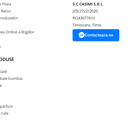
 Plata
S.C CASIMI S.R.L
e Retur
J35/2722/2020
Produselor
RO43077610
Timisoara, Timis
a Online a litigiilor
Contacteaza-ne
L
RODUSE
baie
 baie bumbac
e
 parfum
 rufe