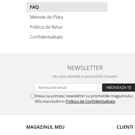
Cearceaf cu elastic
FAQ
Cearceaf normal
Metode de Plata
Lenjerii De Pat Creponate
Politica de Retur
Lenjerii De Pat Bumbac Poplin 2
Persoane
Confidentialitate
Lenjerii De Pat Bumbac Poplin,
Matlasate, 2 Persoane
Lenjerii De Pat Bumbac Satinat 2
Persoane
NEWSLETTER
Lenjerii De Pat Volanase
Nu rata ofertele si promotiile noastre
Lenjerii De Pat, Finet Premium 3D,
2 Persoane
Vreau sa primesc newsletter cu promotiile magazinului.
Lenjerii De Pat Jacquard
Afla mai multe in
Politica de Confidentialitate
Lenjerii De Pat Catifea
Lenjerii De Pat Cocolino
MAGAZINUL MEU
CLIENTI
Set Lenjerie De Pat Blana
Artificiala De Iepure, 6 Piese, 2