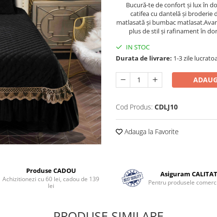
Bucură-te de confort și lux în d
catifea cu dantelă și broderie 
matlasată și bumbac matlasat.Avand
plus de stil și rafinament în do
IN STOC
Durata de livrare:
1-3 zile lucrato
ADAUG
Cod Produs:
CDLJ10
Adauga la Favorite
Produse CADOU
Asiguram CALITA
Achizitionezi cu 60 lei, cadou de 139
Pentru produsele comerci
lei
PRODUSE SIMILARE