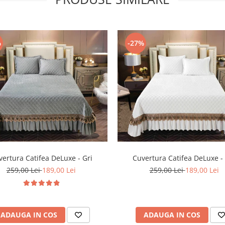
%
-27%
ertura Catifea DeLuxe - Gri
Cuvertura Catifea DeLuxe -
259,00 Lei
189,00 Lei
259,00 Lei
189,00 Lei
ADAUGA IN COS
ADAUGA IN COS