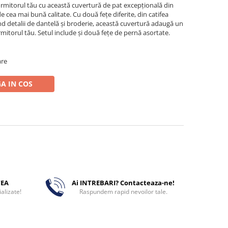
ormitorul tău cu această cuvertură de pat excepțională din
de cea mai bună calitate. Cu două fețe diferite, din catifea
 detalii de dantelă și broderie, această cuvertură adaugă un
rmitorul tău. Setul include și două fețe de pernă asortate.
are
A IN COS
TEA
Ai INTREBARI? Contacteaza-ne!
alizate!
Raspundem rapid nevoilor tale.