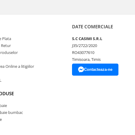
DATE COMERCIALE
 Plata
S.C CASIMI S.R.L
e Retur
J35/2722/2020
Produselor
RO43077610
Timisoara, Timis
a Online a litigiilor
Contacteaza-ne
L
RODUSE
baie
 baie bumbac
e