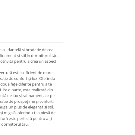
a cu dantelă și broderie de cea
inament și stil în dormitorul tău.
 potrivită pentru a crea un aspect
rtură este suficient de mare
ație de confort și lux. Oferindu-
două fețe diferite pentru a te
i. Pe o parte, este realizată din
otă de lux și rafinament, iar pe
zație de prospețime și confort.
ugă un plus de eleganță și stil.
 și migală, oferindu-ți o piesă de
rtură este perfectă pentru a-ți
n dormitorul tău.