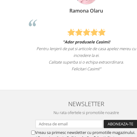
Olaru
Elena Suia
le Casimi!
Felcitari oameni minunati pentru produsele
ole de casa apelez mereu cu
sunteti cei mai buni. Nepotii mei au fost 
la ei.
lenjeriile de pat.
chipa extraordinara.
Recomand cu drag si increde Ca
asimi!"
NEWSLETTER
Nu rata ofertele si promotiile noastre
Vreau sa primesc newsletter cu promotiile magazinului.