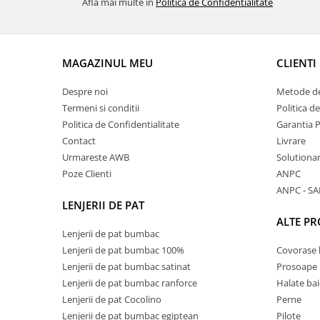
Afla mai multe in
Politica de Confidentialitate
MAGAZINUL MEU
CLIENTI
Despre noi
Metode de
Termeni si conditii
Politica d
Politica de Confidentialitate
Garantia 
Contact
Livrare
Urmareste AWB
Solutionare
Poze Clienti
ANPC
ANPC - SA
LENJERII DE PAT
ALTE P
Lenjerii de pat bumbac
Lenjerii de pat bumbac 100%
Covorase 
Lenjerii de pat bumbac satinat
Prosoape
Lenjerii de pat bumbac ranforce
Halate bai
Lenjerii de pat Cocolino
Perne
Lenjerii de pat bumbac egiptean
Pilote