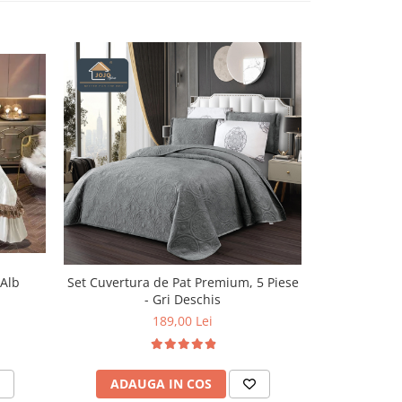
-27%
Cuvertura Ca
 Alb
Set Cuvertura de Pat Premium, 5 Piese
- Gri Deschis
259,
189,00 Lei
ADAU
ADAUGA IN COS