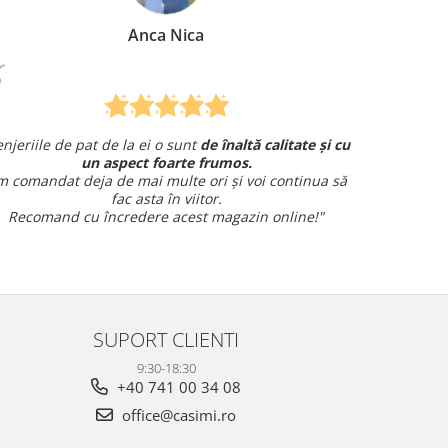
Mirela Vermesan
ate și cu
Am comandat o lenjerie de pat pentru cadou
și am avut o întrebare și
am primit un răspuns rapid și
tinua să
amabil.
Sunt foarte mulțumită!
ne!"
SUPORT CLIENTI
9:30-18:30
+40 741 00 34 08
office@casimi.ro