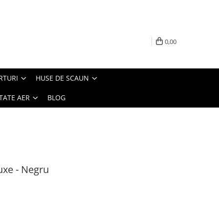
0,00
RTURI
HUSE DE SCAUN
TATE AER
BLOG
uxe - Negru