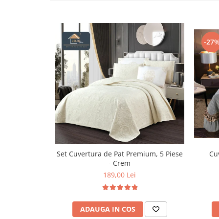
Persoane
Set Lenjerie Pat Blanita Iepure, 6
Piese, Cu Pilota Inclusa
Lenjerii De Pat Premium Collection
-27
Set Lenjerie De Pat, 7 Piese, Cu
Pilota / Cuvertura Inclusa
Set Lenjerie De Pat Jacquard Regal,
11 Piese, Cuvertura Inclusa
Lenjerii Damasc Egiptean King Size
Lenjerii De Pat, Finet Premium, 1
Persoana
Lenjerii De Pat Damasc 1 Persoana
Set Cuvertura de Pat Premium, 5 Piese
Cuv
Lenjerii De Pat, Imprimeu 3D, 1
- Crem
Persoana
189,00 Lei
ADAUGA IN COS