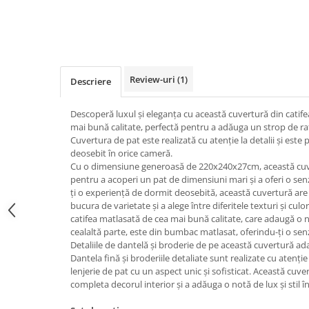
Review-uri
(1)
Descriere
Descoperă luxul și eleganța cu această cuvertură din catife
mai bună calitate, perfectă pentru a adăuga un strop de raf
Cuvertura de pat este realizată cu atenție la detalii și este
deosebit în orice cameră.
Cu o dimensiune generoasă de 220x240x27cm, această cuve
pentru a acoperi un pat de dimensiuni mari și a oferi o senz
ți o experiență de dormit deosebită, această cuvertură are 
bucura de varietate și a alege între diferitele texturi și culor
catifea matlasată de cea mai bună calitate, care adaugă o n
cealaltă parte, este din bumbac matlasat, oferindu-ți o sen
Detaliile de dantelă și broderie de pe această cuvertură ada
Dantela fină și broderiile detaliate sunt realizate cu atenție
lenjerie de pat cu un aspect unic și sofisticat. Această cuve
completa decorul interior și a adăuga o notă de lux și stil î