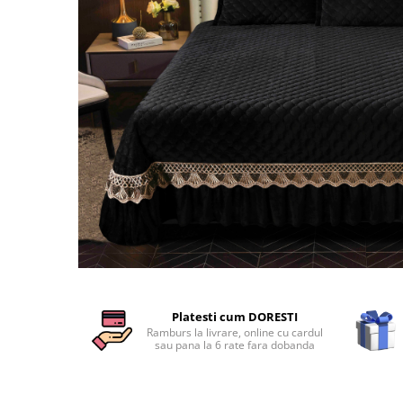
Cearceaf cu elastic
Cearceaf normal
Lenjerii De Pat Creponate
Lenjerii De Pat Bumbac Poplin 2
Persoane
Lenjerii De Pat Bumbac Poplin,
Matlasate, 2 Persoane
Lenjerii De Pat Bumbac Satinat 2
Persoane
Lenjerii De Pat Volanase
Lenjerii De Pat, Finet Premium 3D,
2 Persoane
Distribuie
Lenjerii De Pat Jacquard
pe
Platesti cum DORESTI
Facebook
Lenjerii De Pat Catifea
Ramburs la livrare, online cu cardul
sau pana la 6 rate fara dobanda
Lenjerii De Pat Cocolino
Set Lenjerie De Pat Blana
Artificiala De Iepure, 6 Piese, 2