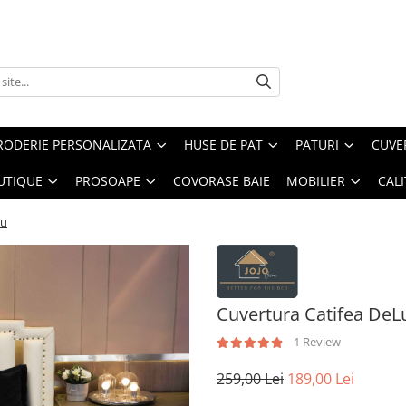
RODERIE PERSONALIZATA
HUSE DE PAT
PATURI
CUVE
UTIQUE
PROSOAPE
COVORASE BAIE
MOBILIER
CALI
ru
Cuvertura Catifea DeL
1 Review
259,00 Lei
189,00 Lei