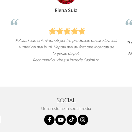
Anca Nica
 pe care le aveti,
"Lenjeriile de pat de la ei o sunt
de înaltă calit
tare incantati de
un aspect foarte frumos.
Am comandat deja de mai multe ori și voi con
fac asta în viitor.
simi.ro
Recomand cu încredere acest magazin onli
SOCIAL
Urmareste-ne in social media