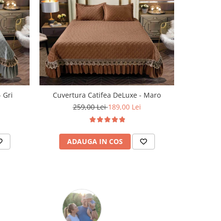
 Gri
Cuvertura Catifea DeLuxe - Maro
259,00 Lei
189,00 Lei
ADAUGA IN COS