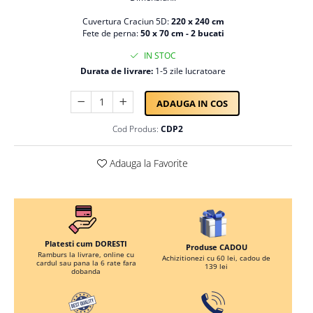
Persoane
Set Lenjerie Pat Blanita Iepure, 6
Cuvertura Craciun 5D:
220 x 240 cm
Piese, Cu Pilota Inclusa
Fete de perna:
50 x 70 cm - 2 bucati
Lenjerii De Pat Premium Collection
IN STOC
Durata de livrare:
1-5 zile lucratoare
Set Lenjerie De Pat, 7 Piese, Cu
Pilota / Cuvertura Inclusa
ADAUGA IN COS
Set Lenjerie De Pat Jacquard Regal,
11 Piese, Cuvertura Inclusa
Cod Produs:
CDP2
Lenjerii Damasc Egiptean King Size
Adauga la Favorite
Lenjerii De Pat, Finet Premium, 1
Persoana
Lenjerii De Pat Damasc 1 Persoana
Lenjerii De Pat, Imprimeu 3D, 1
Persoana
Platesti cum DORESTI
Produse CADOU
Ramburs la livrare, online cu
Achizitionezi cu 60 lei, cadou de
cardul sau pana la 6 rate fara
139 lei
dobanda