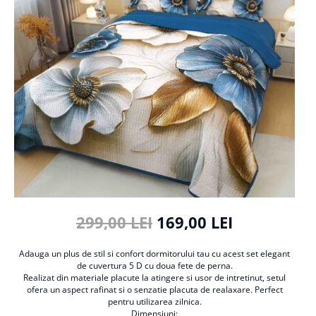
Cearceaf cu elastic
Cearceaf normal
Lenjerii De Pat Creponate
Lenjerii De Pat Bumbac Poplin 2
Persoane
Lenjerii De Pat Bumbac Poplin,
Matlasate, 2 Persoane
Lenjerii De Pat Bumbac Satinat 2
Persoane
Lenjerii De Pat Volanase
Lenjerii De Pat, Finet Premium 3D,
2 Persoane
299,00 LEI
169,00 LEI
Lenjerii De Pat Jacquard
Lenjerii De Pat Catifea
Adauga un plus de stil si confort dormitorului tau cu acest set elegant
de cuvertura 5 D cu doua fete de perna.
Lenjerii De Pat Cocolino
Realizat din materiale placute la atingere si usor de intretinut, setul
ofera un aspect rafinat si o senzatie placuta de realaxare. Perfect
Set Lenjerie De Pat Blana
pentru utilizarea zilnica.
Artificiala De Iepure, 6 Piese, 2
Dimensiuni: