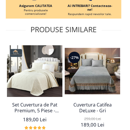
Ai INTREBARI? Contacteaza-
Asiguram CALITATEA
ne!
Pentru produsele
comercializate!
Raspundem rapid nevoilor tale.
PRODUSE SIMILARE
-
-27%
Set Cuvertura de Pat
Cuvertura Catifea
Premium, 5 Piese -
DeLuxe - Gri
Crem
189,00 Lei
259,00 Lei
189,00 Lei