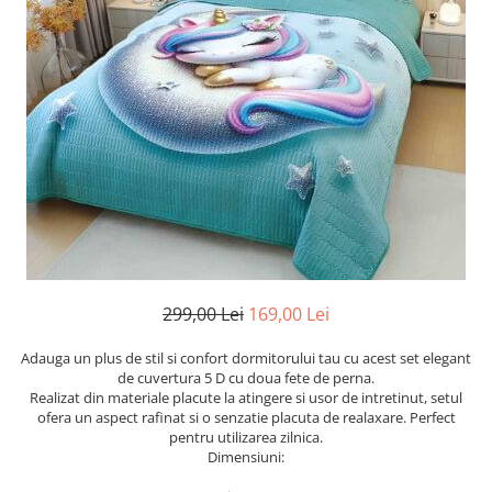
Cearceaf cu elastic
Cearceaf normal
Lenjerii De Pat Creponate
Lenjerii De Pat Bumbac Poplin 2
Persoane
Lenjerii De Pat Bumbac Poplin,
Matlasate, 2 Persoane
Lenjerii De Pat Bumbac Satinat 2
Persoane
Lenjerii De Pat Volanase
Lenjerii De Pat, Finet Premium 3D,
299,00 Lei
169,00 Lei
2 Persoane
Adauga un plus de stil si confort dormitorului tau cu acest set elegant
Lenjerii De Pat Jacquard
de cuvertura 5 D cu doua fete de perna.
Lenjerii De Pat Catifea
Realizat din materiale placute la atingere si usor de intretinut, setul
ofera un aspect rafinat si o senzatie placuta de realaxare. Perfect
Lenjerii De Pat Cocolino
pentru utilizarea zilnica.
Dimensiuni:
Set Lenjerie De Pat Blana
Artificiala De Iepure, 6 Piese, 2