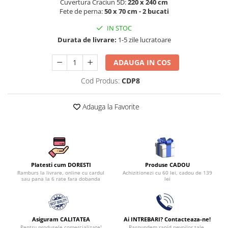
Cuvertura Craciun 5D:
220 x 240 cm
Persoane
Fete de perna:
50 x 70 cm - 2 bucati
Set Lenjerie Pat Blanita Iepure, 6
Piese, Cu Pilota Inclusa
IN STOC
Lenjerii De Pat Premium Collection
Durata de livrare:
1-5 zile lucratoare
Set Lenjerie De Pat, 7 Piese, Cu
ADAUGA IN COS
Pilota / Cuvertura Inclusa
Set Lenjerie De Pat Jacquard Regal,
Cod Produs:
CDP8
11 Piese, Cuvertura Inclusa
Lenjerii Damasc Egiptean King Size
Adauga la Favorite
Lenjerii De Pat, Finet Premium, 1
Persoana
Lenjerii De Pat Damasc 1 Persoana
Lenjerii De Pat, Imprimeu 3D, 1
Produse CADOU
Platesti cum DORESTI
Achizitionezi cu 60 lei, cadou de 139
Ramburs la livrare, online cu cardul
Persoana
lei
sau pana la 6 rate fara dobanda
Asiguram CALITATEA
Ai INTREBARI? Contacteaza-ne!
Pentru produsele comercializate!
Raspundem rapid nevoilor tale.