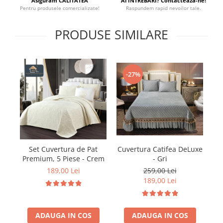
Asiguram CALITATEA
Ai INTREBARI? Contacteaza-ne!
Pentru produsele comercializate!
Raspundem rapid nevoilor tale.
PRODUSE SIMILARE
-27%
Cuvertura Catifea DeLuxe
Cu
Set Cuvertura de Pat
- Gri
Premium, 5 Piese - Crem
259,00 Lei
189,00 Lei
189,00 Lei
ADAUGA IN COS
ADAUGA IN COS