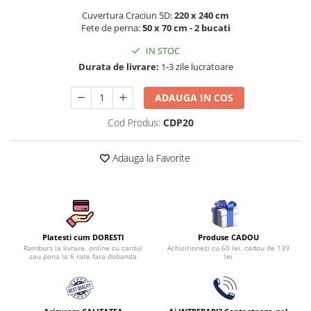
Persoane
Cuvertura Craciun 5D:
220 x 240 cm
Set Lenjerie Pat Blanita Iepure, 6
Fete de perna:
50 x 70 cm - 2 bucati
Piese, Cu Pilota Inclusa
IN STOC
Lenjerii De Pat Premium Collection
Durata de livrare:
1-3 zile lucratoare
Set Lenjerie De Pat, 7 Piese, Cu
Pilota / Cuvertura Inclusa
ADAUGA IN COS
Set Lenjerie De Pat Jacquard Regal,
Cod Produs:
CDP20
11 Piese, Cuvertura Inclusa
Lenjerii Damasc Egiptean King Size
Adauga la Favorite
Lenjerii De Pat, Finet Premium, 1
Persoana
Lenjerii De Pat Damasc 1 Persoana
Lenjerii De Pat, Imprimeu 3D, 1
Persoana
Produse CADOU
Platesti cum DORESTI
Achizitionezi cu 60 lei, cadou de 139
Ramburs la livrare, online cu cardul
lei
sau pana la 6 rate fara dobanda