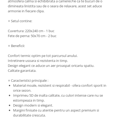
atmosfera calma si echibibrata a camerei.Fie ca te bucuri de o
dimineata linistita sau de o seara de relaxare, acest set aduce
armonie in fiecare clipa.
⭐ Setul contine:
Cuvertura: 220x240 cm - 1 buc
Fete de perna: 50x70 cm - 2 buc
⭐ Beneficii:
Confort termic optim pe tot parcursul anului.
Intretinere usoara si rezistenta in timp.
Design elegant ce aduce un aer proaspat oricariu spatiu.
Calitate garantata.
⭐ Caracteristici principale :
Material moale, rezistent si respirabil - ofera confort sporit in
orice sezon.
Imprimeu 5D de inalta calitate, cu culori intense care nu se
estompeaza in timp.
Design modern si elegant.
Margini finisate cu atentie pentru un aspect premium si
durabilitate crescuta.