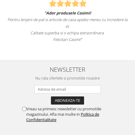
"Ador produsele Casimi!
Pentru lenjerii de pat si articole de casa apelez mereu cu incredere la
ei.
Calitate superba si o echipa extraordinara.
Felicitari Casimi!"
NEWSLETTER
Nu rata ofertele si promotiile noastre
Vreau sa primesc newsletter cu promotiile
magazinului. Afla mai multe in
Politica de
Confidentialitate