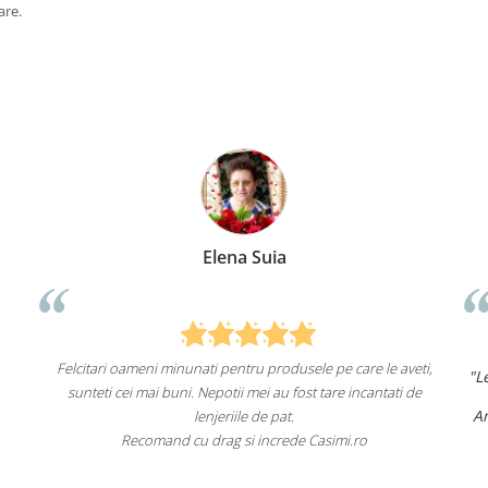
are.
Elena Suia
Felcitari oameni minunati pentru produsele pe care le aveti,
"L
sunteti cei mai buni. Nepotii mei au fost tare incantati de
Am
lenjeriile de pat.
Recomand cu drag si increde Casimi.ro