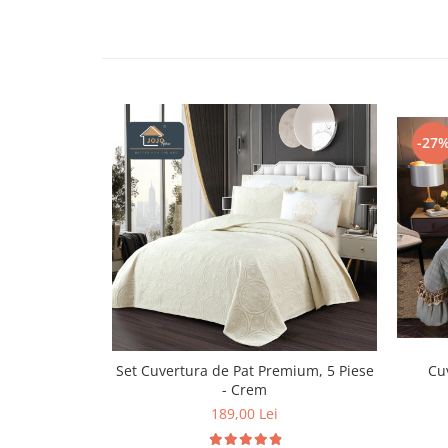
Persoane
Set Lenjerie Pat Blanita Iepure, 6
Piese, Cu Pilota Inclusa
Lenjerii De Pat Premium Collection
Set Lenjerie De Pat, 7 Piese, Cu
Pilota / Cuvertura Inclusa
-27
Set Lenjerie De Pat Jacquard Regal,
11 Piese, Cuvertura Inclusa
Lenjerii Damasc Egiptean King Size
Lenjerii De Pat, Finet Premium, 1
Persoana
Lenjerii De Pat Damasc 1 Persoana
Lenjerii De Pat, Imprimeu 3D, 1
Persoana
Set Cuvertura de Pat Premium, 5 Piese
Cuv
- Crem
189,00 Lei