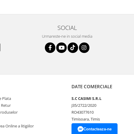
SOCIAL
Urmareste-ne in social media
DATE COMERCIALE
 Plata
S.C CASIMI S.R.L
e Retur
J35/2722/2020
Produselor
RO43077610
Timisoara, Timis
a Online a litigiilor
Contacteaza-ne