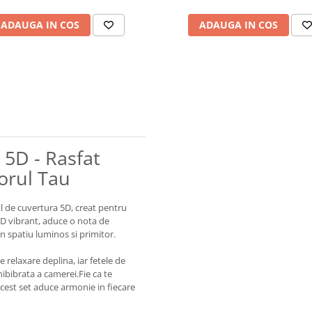
ADAUGA IN COS
ADAUGA IN COS
 5D - Rasfat
torul Tau
l de cuvertura 5D, creat pentru
 5D vibrant, aduce o nota de
n spatiu luminos si primitor.
e relaxare deplina, iar fetele de
bibrata a camerei.Fie ca te
acest set aduce armonie in fiecare