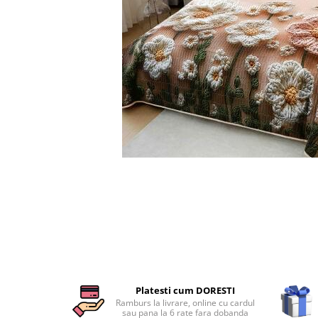
Cearceaf cu elastic
Cearceaf normal
Lenjerii De Pat Creponate
Lenjerii De Pat Bumbac Poplin 2
Persoane
Lenjerii De Pat Bumbac Poplin,
Matlasate, 2 Persoane
Lenjerii De Pat Bumbac Satinat 2
Persoane
Distribuie
Lenjerii De Pat Volanase
pe
Facebook
Lenjerii De Pat, Finet Premium 3D,
2 Persoane
Lenjerii De Pat Jacquard
Lenjerii De Pat Catifea
Lenjerii De Pat Cocolino
Platesti cum DORESTI
Set Lenjerie De Pat Blana
Ramburs la livrare, online cu cardul
sau pana la 6 rate fara dobanda
Artificiala De Iepure, 6 Piese, 2