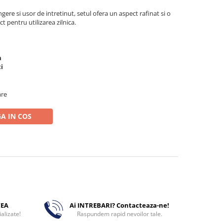
ngere si usor de intretinut, setul ofera un aspect rafinat si o
t pentru utilizarea zilnica.
m
i
are
A IN COS
TEA
Ai INTREBARI? Contacteaza-ne!
alizate!
Raspundem rapid nevoilor tale.