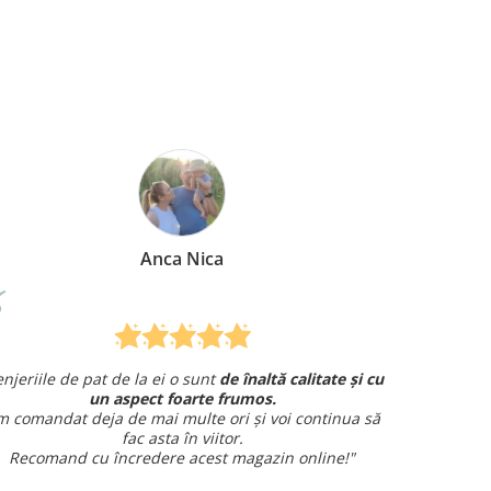
Anca Nica
enjeriile de pat de la ei o sunt
de înaltă calitate și cu
Am co
un aspect foarte frumos.
și am avut 
 comandat deja de mai multe ori și voi continua să
fac asta în viitor.
Recomand cu încredere acest magazin online!"