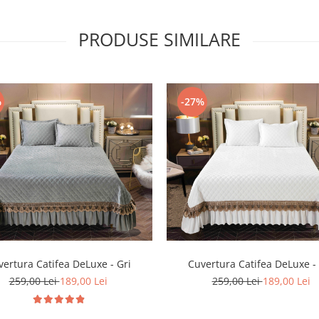
PRODUSE SIMILARE
%
-27%
ertura Catifea DeLuxe - Gri
Cuvertura Catifea DeLuxe -
259,00 Lei
189,00 Lei
259,00 Lei
189,00 Lei