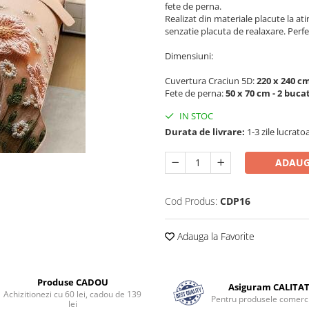
fete de perna.
Realizat din materiale placute la ati
senzatie placuta de realaxare. Perfec
Dimensiuni:
Cuvertura Craciun 5D:
220 x 240 c
Fete de perna:
50 x 70 cm - 2 bucat
IN STOC
Durata de livrare:
1-3 zile lucrato
ADAUG
Cod Produs:
CDP16
Adauga la Favorite
Produse CADOU
Asiguram CALITA
Achizitionezi cu 60 lei, cadou de 139
Pentru produsele comerci
lei