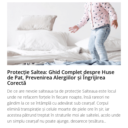
Protecție Saltea: Ghid Complet despre Huse
de Pat, Prevenirea Alergiilor și Îngrijirea
Corectă
De ce are nevoie salteaua ta de protecție Salteaua este locul
unde ne refacem forțele în fiecare noapte, însă rareori ne
gândim la ce se întâmplă cu adevărat sub cearșaf. Corpul
elimină transpirație și celule moarte de piele ore în șir, iar
acestea pătrund treptat în straturile moi ale saltelei, acolo unde
f
un simplu cearșaf nu poate ajunge, deoarece țesătura...