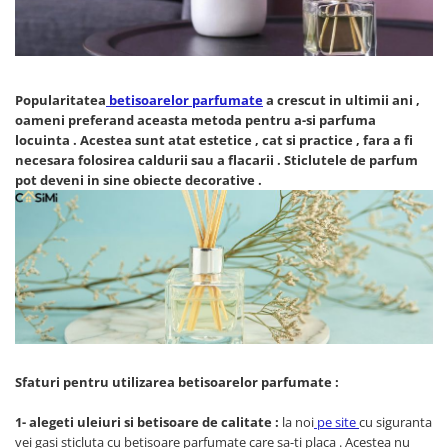
Cearceaf cu elastic
Cearceaf normal
Lenjerii De Pat Creponate
Lenjerii De Pat Bumbac Poplin 2
Popularitatea
betisoarelor parfumate
a crescut in ultimii ani ,
Persoane
oameni preferand aceasta metoda pentru a-si parfuma
locuinta . Acestea sunt atat estetice , cat si practice , fara a fi
Lenjerii De Pat Bumbac Poplin,
necesara folosirea caldurii sau a flacarii . Sticlutele de parfum
Matlasate, 2 Persoane
pot deveni in sine obiecte decorative .
Lenjerii De Pat Bumbac Satinat 2
Persoane
Lenjerii De Pat Volanase
Lenjerii De Pat, Finet Premium 3D,
2 Persoane
Lenjerii De Pat Jacquard
Lenjerii De Pat Catifea
Sfaturi pentru utilizarea betisoarelor parfumate :
Lenjerii De Pat Cocolino
Set Lenjerie De Pat Blana
1- alegeti uleiuri si betisoare de calitate :
la noi
pe site
cu siguranta
Artificiala De Iepure, 6 Piese, 2
vei gasi sticluta cu betisoare parfumate care sa-ti placa . Acestea nu