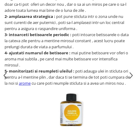
Persoane
doar ca-ti pot oferi un decor nou , dar o sa ai un miros pe care o sa-l
Set Lenjerie Pat Blanita Iepure, 6
adore toata lumea mai bine de o luna de zile .
Piese, Cu Pilota Inclusa
2- amplasarea strategica :
pot pune sticluta intr o zona unde nu
sunt curenti de aer puternici , poti sa-l amplasezi intr-un loc central
Lenjerii De Pat Premium Collection
pentru a asigura o raspandire uniforma .
Set Lenjerie De Pat, 7 Piese, Cu
3- intoarceti betisoarele periodic :
poti intoarce betisoarele o data
Pilota / Cuvertura Inclusa
la cateva zile pentru a mentine mirosul constant , acest lucru poate
prelungi durata de viata a parfumului .
Set Lenjerie De Pat Jacquard Regal,
4- ajustati numarul de betisoare :
mai putine betisoare vor oferi o
11 Piese, Cuvertura Inclusa
aroma mai subtila , pe cand mai multe betisoare vor intensifica
Lenjerii Damasc Egiptean King Size
mirosul .
5- monitorizati si reumpleti uleilul :
poti adauga ulei in sticluta ori
Lenjerii De Pat, Finet Premium, 1
pentru a-l mentine plin , dar daca ti se termina de tot poti cumpara de
Persoana
la noi si
arome
cu care poti reumple sticluta si a avea un miros nou .
Lenjerii De Pat Damasc 1 Persoana
Lenjerii De Pat, Imprimeu 3D, 1
Persoana