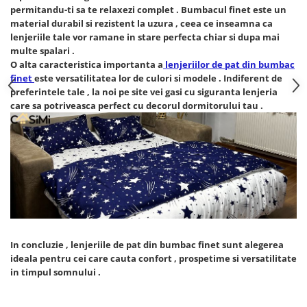
Persoane
permitandu-ti sa te relaxezi complet . Bumbacul finet este un
Set Lenjerie Pat Blanita Iepure, 6
material durabil si rezistent la uzura , ceea ce inseamna ca
Piese, Cu Pilota Inclusa
lenjeriile tale vor ramane in stare perfecta chiar si dupa mai
multe spalari .
Lenjerii De Pat Premium Collection
O alta caracteristica importanta a
lenjeriilor de pat din bumbac
Set Lenjerie De Pat, 7 Piese, Cu
finet
este versatilitatea lor de culori si modele . Indiferent de
Pilota / Cuvertura Inclusa
preferintele tale , la noi pe site vei gasi cu siguranta lenjeria
care sa potriveasca perfect cu decorul dormitorului tau .
Set Lenjerie De Pat Jacquard Regal,
11 Piese, Cuvertura Inclusa
Lenjerii Damasc Egiptean King Size
Lenjerii De Pat, Finet Premium, 1
Persoana
Lenjerii De Pat Damasc 1 Persoana
Lenjerii De Pat, Imprimeu 3D, 1
Persoana
In concluzie , lenjeriile de pat din bumbac finet sunt alegerea
ideala pentru cei care cauta confort , prospetime si versatilitate
in timpul somnului .