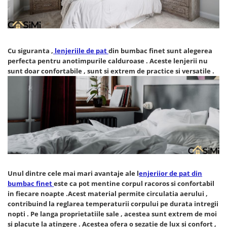
Cearceaf cu elastic
Cearceaf normal
Lenjerii De Pat Creponate
Lenjerii De Pat Bumbac Poplin 2
Cu siguranta ,
lenjeriile de pat
din bumbac finet sunt alegerea
Persoane
perfecta pentru anotimpurile calduroase . Aceste lenjerii nu
sunt doar confortabile , sunt si extrem de practice si versatile .
Lenjerii De Pat Bumbac Poplin,
Matlasate, 2 Persoane
Lenjerii De Pat Bumbac Satinat 2
Persoane
Lenjerii De Pat Volanase
Lenjerii De Pat, Finet Premium 3D,
2 Persoane
Lenjerii De Pat Jacquard
Unul dintre
cele mai mari avantaje ale l
enjeriior de pat din
Lenjerii De Pat Catifea
bumbac finet
este ca pot mentine corpul racoros si confortabil
in fiecare noapte .Acest material permite circulatia aerului ,
Lenjerii De Pat Cocolino
contribuind la reglarea temperaturii corpului pe durata intregii
Set Lenjerie De Pat Blana
nopti . Pe langa proprietatiile sale , acestea sunt extrem de moi
Artificiala De Iepure, 6 Piese, 2
si placute la atingere . Acestea ofera o sezatie de lux si confort ,