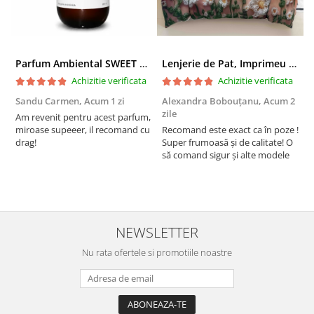
Parfum Ambiental SWEET ELIXIR
Lenjerie de Pat, Imprimeu 5D, Pat Dublu, Cearsaf cu Elastic
Achizitie verificata
Achizitie verificata
Sandu Carmen,
Acum 1 zi
Alexandra Bobouțanu,
Acum 2
D
zile
Am revenit pentru acest parfum,
F
miroase supeeer, il recomand cu
Recomand este exact ca în poze !
f
drag!
Super frumoasă și de calitate! O
să comand sigur și alte modele
NEWSLETTER
Nu rata ofertele si promotiile noastre