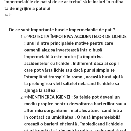
impermeiabile de pat și de ce ar trebui să le incluzi in rutina
Persoane
Set Lenjerie Pat Blanita Iepure, 6
ta de îngrijire a patului
Piese, Cu Pilota Inclusa
🛏️✨
Lenjerii De Pat Premium Collection
De ce sunt importante husele impermeiabile de pat ?
Set Lenjerie De Pat, 7 Piese, Cu
✅
Pilota / Cuvertura Inclusa
PROTECTIA ÎMPOTRIVA ACCIDENTELOR DE LICHIDE
:
unul dintre principalele motive pentru care
Set Lenjerie De Pat Jacquard Regal,
oamenii aleg sa investească într-o husă
11 Piese, Cuvertura Inclusa
impermeiabilă este protecția împotriva
Lenjerii Damasc Egiptean King Size
accidentelor cu lichide . Indiferent dacă ai copii
Lenjerii De Pat, Finet Premium, 1
care pot vărsa lichie sau dacă pur și simplu se
Persoana
întamplă să transpiri în somn , această husă ajută
la prelungirea vieti saltelei nelasand lichidele sa
Lenjerii De Pat Damasc 1 Persoana
ajunga la saltea .
Lenjerii De Pat, Imprimeu 3D, 1
🦠
MENȚINEREA IGIENEI
:
Saltelele pot deveni un
Persoana
mediu propice pentru dezvoltarea bacteriilor sau a
altor microorganisme , mai ales atunci cand intră
in contact cu umiditatea . O husă impermeiabilă
creează o barieră eficientă , împiedicand lichidele
să pătrundă și să rămană in saltea , reducand riscul