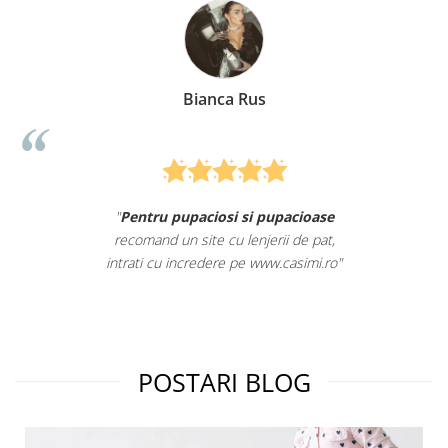
Bianca Rus
"
Pentru pupaciosi si pupacioase
S
recomand un site cu lenjerii de pat,
intrati cu incredere pe www.casimi.ro
"
POSTARI BLOG