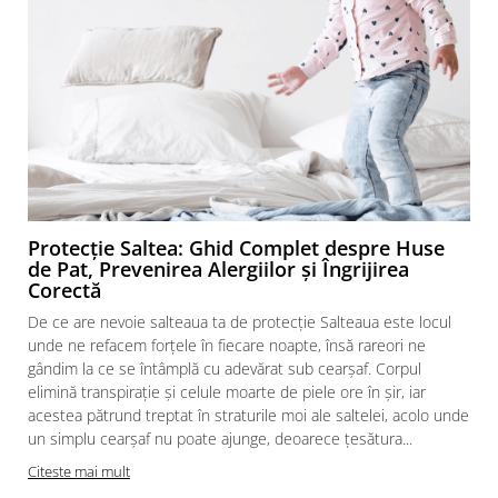
Protecție Saltea: Ghid Complet despre Huse
de Pat, Prevenirea Alergiilor și Îngrijirea
Corectă
De ce are nevoie salteaua ta de protecție Salteaua este locul
unde ne refacem forțele în fiecare noapte, însă rareori ne
gândim la ce se întâmplă cu adevărat sub cearșaf. Corpul
elimină transpirație și celule moarte de piele ore în șir, iar
acestea pătrund treptat în straturile moi ale saltelei, acolo unde
f
un simplu cearșaf nu poate ajunge, deoarece țesătura...
Citeste mai mult