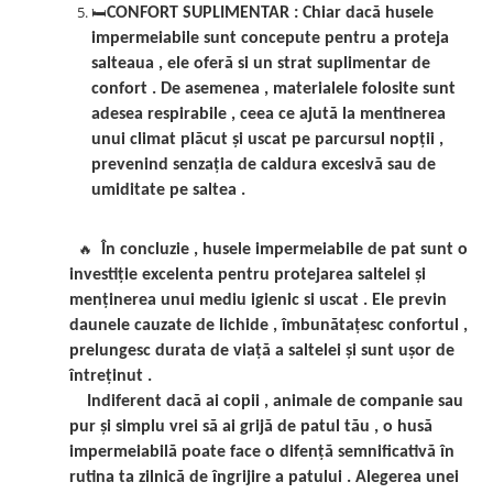
🛏️
CONFORT SUPLIMENTAR
: Chiar dacă husele
impermeiabile sunt concepute pentru a proteja
salteaua , ele oferă si un strat suplimentar de
confort . De asemenea , materialele folosite sunt
adesea respirabile , ceea ce ajută la mentinerea
unui climat plăcut și uscat pe parcursul nopții ,
prevenind senzația de caldura excesivă sau de
umiditate pe saltea .
🔥
În concluzie , husele impermeiabile de pat sunt o
investiție excelenta pentru protejarea saltelei și
menținerea unui mediu igienic si uscat . Ele previn
daunele cauzate de lichide , îmbunătațesc confortul ,
prelungesc durata de viață a saltelei și sunt ușor de
întreținut .
Indiferent dacă ai copii , animale de companie sau
pur și simplu vrei să ai grijă de patul tău , o husă
impermeiabilă poate face o difență semnificativă în
rutina ta zilnică de îngrijire a patului . Alegerea unei