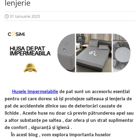
lenjerie
Cearceaf cu elastic
Cearceaf normal
31 Ianuarie 2025
Lenjerii De Pat Creponate
Lenjerii De Pat Bumbac Poplin 2
Persoane
Lenjerii De Pat Bumbac Poplin,
Matlasate, 2 Persoane
Lenjerii De Pat Bumbac Satinat 2
Persoane
Lenjerii De Pat Volanase
Lenjerii De Pat, Finet Premium 3D,
Husele impermeiabile
de pat sunt un accesoriu esențial
2 Persoane
pentru cei care doresc să își protejeze salteaua și lenjeria de
Lenjerii De Pat Jacquard
pat de accidentele zilnice sau de deteriorări cauzate de
Lenjerii De Pat Catifea
lichide . Aceste huse nu doar că previn pătrunderea apei sau
a altor substanțe pe saltea , dar ofera și un strat suplimentsr
Lenjerii De Pat Cocolino
de confort , siguranță și igienă .
Set Lenjerie De Pat Blana
În acest blog , vom explora importanta huselor
Artificiala De Iepure, 6 Piese, 2