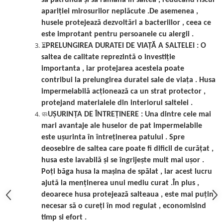
apariției mirosurilor neplăcute .De asemenea ,
husele protejează dezvoltări a bacteriilor , ceea ce
este improtant pentru persoanele cu alergii .
⏳
PRELUNGIREA DURATEI DE VIAȚĂ A SALTELEI
: O
saltea de calitate reprezintă o investiție
importanta , iar protejarea acesteia poate
contribui la prelungirea duratei sale de viața . Husa
impermeiabilă acționează ca un strat protector ,
protejand materialele din interiorul saltelei .
🧼
UȘURINȚA DE ÎNTREȚINERE :
Una dintre cele mai
mari avantaje ale huselor de pat impermeiabile
este ușurinta în întreținerea patului . Spre
deosebire de saltea care poate fi dificil de curățat ,
husa este lavabilă și se îngrijește mult mai ușor .
Poți băga husa la mașina de spălat , iar acest lucru
ajută la menținerea unui mediu curat .În plus ,
deoarece husa protejează salteaua , este mai puțin
necesar să o cureți în mod regulat , economisind
timp si efort .