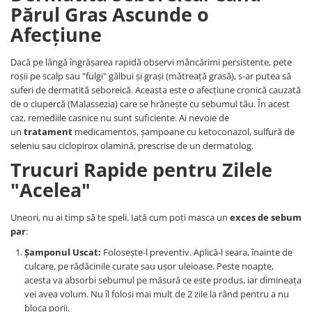
Părul Gras Ascunde o
Afecțiune
Dacă pe lângă îngrășarea rapidă observi mâncărimi persistente, pete
roșii pe scalp sau "fulgi" gălbui și grași (mătreață grasă), s-ar putea să
suferi de dermatită seboreică. Aceasta este o afecțiune cronică cauzată
de o ciupercă (Malassezia) care se hrănește cu sebumul tău. În acest
caz, remediile casnice nu sunt suficiente. Ai nevoie de
un
tratament
medicamentos, șampoane cu ketoconazol, sulfură de
seleniu sau ciclopirox olamină, prescrise de un dermatolog.
Trucuri Rapide pentru Zilele
"Acelea"
Uneori, nu ai timp să te speli. Iată cum poți masca un
exces de sebum
par
:
Șamponul Uscat:
Folosește-l preventiv. Aplică-l seara, înainte de
culcare, pe rădăcinile curate sau ușor uleioase. Peste noapte,
acesta va absorbi sebumul pe măsură ce este produs, iar dimineața
vei avea volum. Nu îl folosi mai mult de 2 zile la rând pentru a nu
bloca porii.