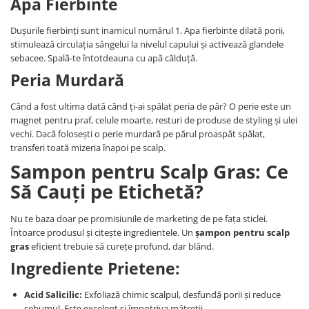
Apa Fierbinte
Dușurile fierbinți sunt inamicul numărul 1. Apa fierbinte dilată porii,
stimulează circulația sângelui la nivelul capului și activează glandele
sebacee. Spală-te întotdeauna cu apă călduță.
Peria Murdară
Când a fost ultima dată când ți-ai spălat peria de păr? O perie este un
magnet pentru praf, celule moarte, resturi de produse de styling și ulei
vechi. Dacă folosești o perie murdară pe părul proaspăt spălat,
transferi toată mizeria înapoi pe scalp.
Sampon pentru Scalp Gras: Ce
Să Cauți pe Etichetă?
Nu te baza doar pe promisiunile de marketing de pe fața sticlei.
Întoarce produsul și citește ingredientele. Un
șampon pentru scalp
gras
eficient trebuie să curețe profund, dar blând.
Ingrediente Prietene:
Acid Salicilic:
Exfoliază chimic scalpul, desfundă porii și reduce
sebumul. Este excelent și împotriva mătreții.