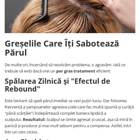
Greșelile Care Îți Sabotează
Părul
De multe ori, încercând să rezolvăm problema, o agravăm. Iată ce
trebuie să eviți dacă vrei un
par gras tratament
eficient:
Spălarea Zilnică și "Efectul de
Rebound"
Este tentant să speli părul imediat ce vezi puțin luciu. Dar folosirea
frecventă a șampoanelor agresive (cele care fac multă spumă și curăță
"până scârțâie") îndepărtează complet bariera lipidică a
scalpului.
Rezultatul:
Scalpul se simte agresat și uscat, așa că intră în
panică și produce
și mai mult
sebum pentru a compensa. Astfel, intri
într-un cerc vicios.