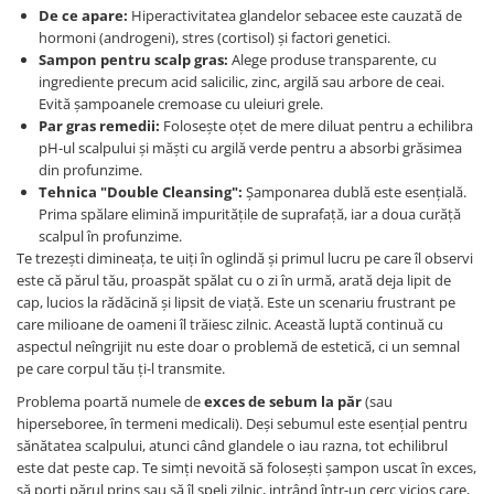
Persoane
De ce apare:
Hiperactivitatea glandelor sebacee este cauzată de
Set Lenjerie Pat Blanita Iepure, 6
hormoni (androgeni), stres (cortisol) și factori genetici.
Piese, Cu Pilota Inclusa
Sampon pentru scalp gras:
Alege produse transparente, cu
ingrediente precum acid salicilic, zinc, argilă sau arbore de ceai.
Lenjerii De Pat Premium Collection
Evită șampoanele cremoase cu uleiuri grele.
Set Lenjerie De Pat, 7 Piese, Cu
Par gras remedii:
Folosește oțet de mere diluat pentru a echilibra
Pilota / Cuvertura Inclusa
pH-ul scalpului și măști cu argilă verde pentru a absorbi grăsimea
din profunzime.
Set Lenjerie De Pat Jacquard Regal,
Tehnica "Double Cleansing":
Șamponarea dublă este esențială.
11 Piese, Cuvertura Inclusa
Prima spălare elimină impuritățile de suprafață, iar a doua curăță
Lenjerii Damasc Egiptean King Size
scalpul în profunzime.
Te trezești dimineața, te uiți în oglindă și primul lucru pe care îl observi
Lenjerii De Pat, Finet Premium, 1
este că părul tău, proaspăt spălat cu o zi în urmă, arată deja lipit de
Persoana
cap, lucios la rădăcină și lipsit de viață. Este un scenariu frustrant pe
Lenjerii De Pat Damasc 1 Persoana
care milioane de oameni îl trăiesc zilnic. Această luptă continuă cu
aspectul neîngrijit nu este doar o problemă de estetică, ci un semnal
Lenjerii De Pat, Imprimeu 3D, 1
pe care corpul tău ți-l transmite.
Persoana
Problema poartă numele de
exces de sebum la păr
(sau
hiperseboree, în termeni medicali). Deși sebumul este esențial pentru
sănătatea scalpului, atunci când glandele o iau razna, tot echilibrul
este dat peste cap. Te simți nevoită să folosești șampon uscat în exces,
să porți părul prins sau să îl speli zilnic, intrând într-un cerc vicios care,