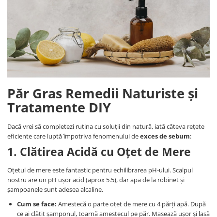
Păr Gras Remedii Naturiste și
Tratamente DIY
Dacă vrei să completezi rutina cu soluții din natură, iată câteva rețete
eficiente care luptă împotriva fenomenului de
exces de sebum
:
1. Clătirea Acidă cu Oțet de Mere
Oțetul de mere este fantastic pentru echilibrarea pH-ului. Scalpul
nostru are un pH ușor acid (aprox 5.5), dar apa de la robinet și
șampoanele sunt adesea alcaline.
Cum se face:
Amestecă o parte oțet de mere cu 4 părți apă. După
ce ai clătit șamponul, toarnă amestecul pe păr. Masează ușor și lasă