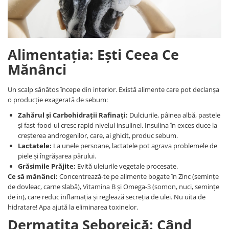
Alimentația: Ești Ceea Ce
Mănânci
Un scalp sănătos începe din interior. Există alimente care pot declanșa
o producție exagerată de sebum:
Zahărul și Carbohidrații Rafinați:
Dulciurile, pâinea albă, pastele
și fast-food-ul cresc rapid nivelul insulinei. Insulina în exces duce la
creșterea androgenilor, care, ai ghicit, produc sebum.
Lactatele:
La unele persoane, lactatele pot agrava problemele de
piele și îngrășarea părului.
Grăsimile Prăjite:
Evită uleiurile vegetale procesate.
Ce să mănânci:
Concentrează-te pe alimente bogate în Zinc (semințe
de dovleac, carne slabă), Vitamina B și Omega-3 (somon, nuci, semințe
de in), care reduc inflamația și reglează secreția de ulei. Nu uita de
hidratare! Apa ajută la eliminarea toxinelor.
Dermatita Seboreică: Când