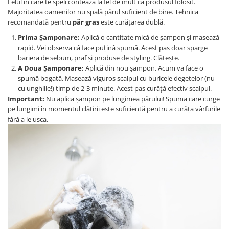
Felul în care te speli contează la fel de mult ca produsul folosit.
Majoritatea oamenilor nu spală părul suficient de bine. Tehnica
recomandată pentru
păr gras
este curățarea dublă.
Prima Șamponare:
Aplică o cantitate mică de șampon și masează
rapid. Vei observa că face puțină spumă. Acest pas doar sparge
bariera de sebum, praf și produse de styling. Clătește.
A Doua Șamponare:
Aplică din nou șampon. Acum va face o
spumă bogată. Masează viguros scalpul cu buricele degetelor (nu
cu unghiile!) timp de 2-3 minute. Acest pas curăță efectiv scalpul.
Important:
Nu aplica șampon pe lungimea părului! Spuma care curge
pe lungimi în momentul clătirii este suficientă pentru a curăța vârfurile
fără a le usca.