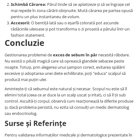
Schimbă Cărarea:
Părul tinde să se aplatizeze și să se îngrașe cel
mai repede în zona cărării obișnuite. Mută cărarea pe partea opusă
pentru un plus instantaneu de volum.
Accesorii:
O bentiță lată sau o eșarfă colorată pot ascunde
rădăcinile uleioase și pot transforma o zi proastă a părului într-un
fashion statement.
Concluzie
Gestionarea problemei de
exces de sebum în păr
necesită răbdare.
Nu există o pilulă magică care să oprească glandele sebacee peste
noapte. Totuși, prin alegerea unui șampon corect, evitarea spălării
excesive și adoptarea unei diete echilibrate, poți "educa" scalpul să
producă mai puțin ulei.
Amintește-ți că sebumul este natural și necesar. Scopul nu este să îl
elimini total (ceea ce ar duce la un scalp uscat și iritat), ci să îl ții sub
control. Ascultă-ți corpul, observă cum reacționează la diferite produse
și, dacă problema persistă, nu ezita să consulți un medic dermatolog
sau endocrinolog.
Surse și Referințe
Pentru validarea informațiilor medicale și dermatologice prezentate în