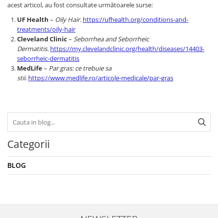
acest articol, au fost consultate următoarele surse:
UF Health
–
Oily Hair.
https://ufhealth.org/conditions-and-
treatments/oily-hair
Cleveland Clinic
–
Seborrhea and Seborrheic
Dermatitis
.
https://my.clevelandclinic.org/health/diseases/14403-
seborrheic-dermatitis
MedLife
–
Par gras: ce trebuie sa
stii
.
https://www.medlife.ro/articole-medicale/par-gras
Categorii
BLOG