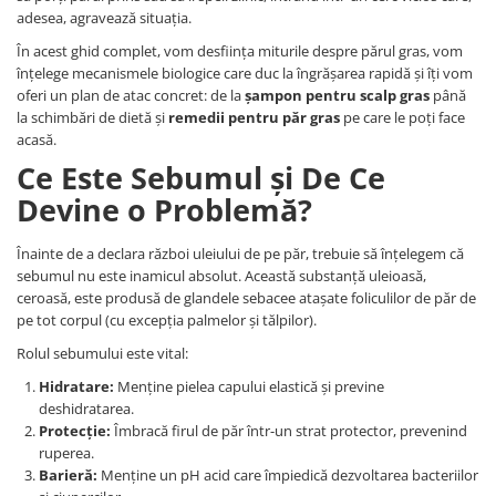
adesea, agravează situația.
În acest ghid complet, vom desființa miturile despre părul gras, vom
înțelege mecanismele biologice care duc la îngrășarea rapidă și îți vom
oferi un plan de atac concret: de la
șampon pentru scalp gras
până
la schimbări de dietă și
remedii pentru păr gras
pe care le poți face
acasă.
Ce Este Sebumul și De Ce
Devine o Problemă?
Înainte de a declara război uleiului de pe păr, trebuie să înțelegem că
sebumul nu este inamicul absolut. Această substanță uleioasă,
ceroasă, este produsă de glandele sebacee atașate foliculilor de păr de
pe tot corpul (cu excepția palmelor și tălpilor).
Rolul sebumului este vital:
Hidratare:
Menține pielea capului elastică și previne
deshidratarea.
Protecție:
Îmbracă firul de păr într-un strat protector, prevenind
ruperea.
Barieră:
Menține un pH acid care împiedică dezvoltarea bacteriilor