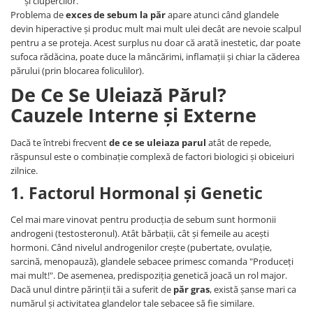
și ciupercilor.
Problema de
exces de sebum la păr
apare atunci când glandele
devin hiperactive și produc mult mai mult ulei decât are nevoie scalpul
pentru a se proteja. Acest surplus nu doar că arată inestetic, dar poate
sufoca rădăcina, poate duce la mâncărimi, inflamații și chiar la căderea
părului (prin blocarea foliculilor).
De Ce Se Uleiază Părul?
Cauzele Interne și Externe
Dacă te întrebi frecvent
de ce se uleiaza parul
atât de repede,
răspunsul este o combinație complexă de factori biologici și obiceiuri
zilnice.
1. Factorul Hormonal și Genetic
Cel mai mare vinovat pentru producția de sebum sunt hormonii
androgeni (testosteronul). Atât bărbații, cât și femeile au acești
hormoni. Când nivelul androgenilor crește (pubertate, ovulație,
sarcină, menopauză), glandele sebacee primesc comanda "Produceți
mai mult!". De asemenea, predispoziția genetică joacă un rol major.
Dacă unul dintre părinții tăi a suferit de
păr gras
, există șanse mari ca
numărul și activitatea glandelor tale sebacee să fie similare.