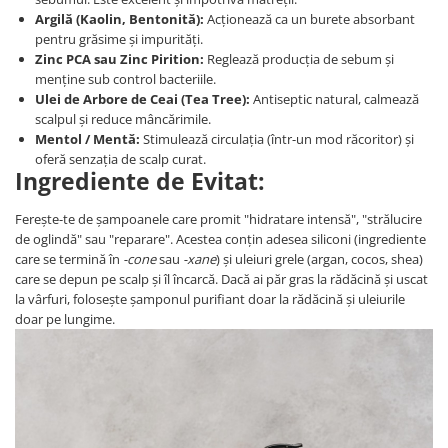
Argilă (Kaolin, Bentonită):
Acționează ca un burete absorbant
pentru grăsime și impurități.
Zinc PCA sau Zinc Pirition:
Reglează producția de sebum și
menține sub control bacteriile.
Ulei de Arbore de Ceai (Tea Tree):
Antiseptic natural, calmează
scalpul și reduce mâncărimile.
Mentol / Mentă:
Stimulează circulația (într-un mod răcoritor) și
oferă senzația de scalp curat.
Ingrediente de Evitat:
Ferește-te de șampoanele care promit "hidratare intensă", "strălucire
de oglindă" sau "reparare". Acestea conțin adesea siliconi (ingrediente
care se termină în
-cone
sau
-xane
) și uleiuri grele (argan, cocos, shea)
care se depun pe scalp și îl încarcă. Dacă ai păr gras la rădăcină și uscat
la vârfuri, folosește șamponul purifiant doar la rădăcină și uleiurile
doar pe lungime.