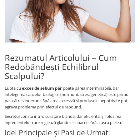
Cearceaf cu elastic
Cearceaf normal
Lenjerii De Pat Creponate
Lenjerii De Pat Bumbac Poplin 2
Persoane
Lenjerii De Pat Bumbac Poplin,
Matlasate, 2 Persoane
Rezumatul Articolului – Cum
Lenjerii De Pat Bumbac Satinat 2
Redobândești Echilibrul
Persoane
Scalpului?
Lenjerii De Pat Volanase
Lenjerii De Pat, Finet Premium 3D,
Lupta cu
exces de sebum păr
poate părea interminabilă, dar
2 Persoane
înțelegerea cauzelor biologice (hormoni, stres, genetică) este primul
pas către vindecare. Spălarea excesivă și produsele nepotrivite pot
Lenjerii De Pat Jacquard
agrava problema prin efectul de rebound.
Lenjerii De Pat Catifea
Secretul constă într-o curățare blândă, dar eficientă, și folosirea
Lenjerii De Pat Cocolino
ingredientelor care reglează glandele sebacee fără a usca pielea.
Idei Principale și Pași de Urmat:
Set Lenjerie De Pat Blana
Artificiala De Iepure, 6 Piese, 2