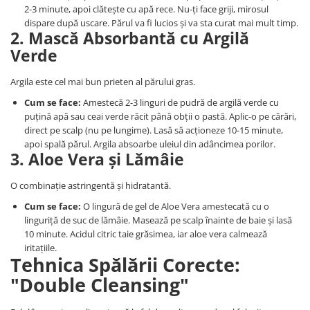
2-3 minute, apoi clătește cu apă rece. Nu-ți face griji, mirosul
dispare după uscare. Părul va fi lucios și va sta curat mai mult timp.
2. Mască Absorbantă cu Argilă
Verde
Argila este cel mai bun prieten al părului gras.
Cum se face:
Amestecă 2-3 linguri de pudră de argilă verde cu
puțină apă sau ceai verde răcit până obții o pastă. Aplic-o pe cărări,
direct pe scalp (nu pe lungime). Lasă să acționeze 10-15 minute,
apoi spală părul. Argila absoarbe uleiul din adâncimea porilor.
3. Aloe Vera și Lămâie
O combinație astringentă și hidratantă.
Cum se face:
O lingură de gel de Aloe Vera amestecată cu o
linguriță de suc de lămâie. Masează pe scalp înainte de baie și lasă
10 minute. Acidul citric taie grăsimea, iar aloe vera calmează
iritațiile.
Tehnica Spălării Corecte:
"Double Cleansing"