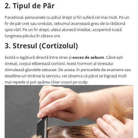
2. Tipul de Păr
Paradoxal, persoanele cu părul drept și fin suferă cel mai mult. Pe un
fir de păr creț sau ondulat, sebumul avansează greu de la rădăcină
spre vârf. Pe un fir drept, uleiul alunecă imediat, acoperind toată
lungimea părului în câteva ore.
3. Stresul (Cortizolul)
Există o legătură directă între stres și
exces de sebum
. Când ești
stresat, corpul eliberează cortizol. Acest hormon al stresului
stimulează glandele sebacee. De aceea, în perioadele de examene sau
deadline-uri strânse la serviciu, vei observa că părul se îngrașă mult
mai repede și pot apărea chiar coșuri pe scalp.