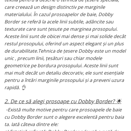
Persoane
care creează un design distinctiv pe marginile
Set Lenjerie Pat Blanita Iepure, 6
Piese, Cu Pilota Inclusa
materialului. În cazul prosoapelor de baie, Dobby
Border se referă la acele linii subtile, adâncite sau
Lenjerii De Pat Premium Collection
texturate care sunt țesute pe marginea prosopului.
Set Lenjerie De Pat, 7 Piese, Cu
Aceste linii sunt de obicei mai dense și mai solide decât
Pilota / Cuvertura Inclusa
restul prosopului, oferind un aspect elegant și un plus
Set Lenjerie De Pat Jacquard Regal,
de durabilitate.Tehnica de țesere Dobby este un model
11 Piese, Cuvertura Inclusa
unic , precum linii, țesături sau chiar modele
Lenjerii Damasc Egiptean King Size
geometrice pe bordura prosopului. Aceste linii sunt
Lenjerii De Pat, Finet Premium, 1
mai mult decât un detaliu decorativ, ele sunt esențiale
Persoana
pentru a întări marginile prosopului și a preveni uzura
Lenjerii De Pat Damasc 1 Persoana
rapidă. 👌
Lenjerii De Pat, Imprimeu 3D, 1
Persoana
2. De ce să alegi prosoape cu Dobby Border? 🌟
-
Există multe motive pentru care prosoapele de baie
cu Dobby Border sunt o alegere excelentă pentru baia
ta. Iată câteva dintre ele: