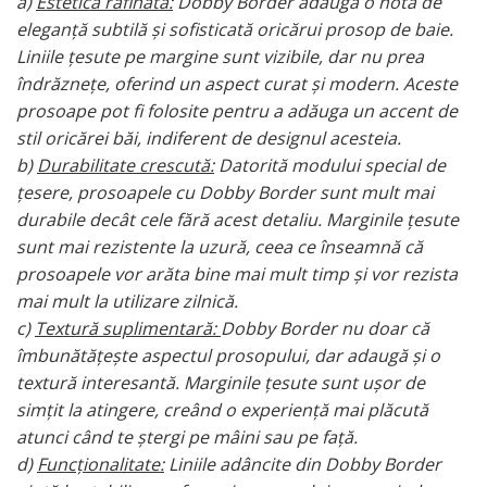
a)
Estetică rafinată:
Dobby Border adaugă o notă de
eleganță subtilă și sofisticată oricărui prosop de baie.
Liniile țesute pe margine sunt vizibile, dar nu prea
îndrăznețe, oferind un aspect curat și modern. Aceste
prosoape pot fi folosite pentru a adăuga un accent de
stil oricărei băi, indiferent de designul acesteia.
b)
Durabilitate crescută:
Datorită modului special de
țesere, prosoapele cu Dobby Border sunt mult mai
durabile decât cele fără acest detaliu. Marginile țesute
sunt mai rezistente la uzură, ceea ce înseamnă că
prosoapele vor arăta bine mai mult timp și vor rezista
mai mult la utilizare zilnică.
c)
Textură suplimentară:
Dobby Border nu doar că
îmbunătățește aspectul prosopului, dar adaugă și o
textură interesantă. Marginile țesute sunt ușor de
simțit la atingere, creând o experiență mai plăcută
atunci când te ștergi pe mâini sau pe față.
d)
Funcționalitate:
Liniile adâncite din Dobby Border