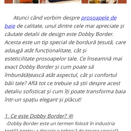
Cearceaf cu elastic
Cearceaf normal
Atunci când vorbim despre
prosoapele de
Lenjerii De Pat Creponate
baie
de calitate, unul dintre cele mai apreciate și
Lenjerii De Pat Bumbac Poplin 2
Persoane
căutate detalii de design este Dobby Border.
Acesta este un tip special de bordură țesută, care
Lenjerii De Pat Bumbac Poplin,
Matlasate, 2 Persoane
adaugă atât funcționalitate, cât și
Lenjerii De Pat Bumbac Satinat 2
esteticilitate prosoapelor tale. Ce înseamnă mai
Persoane
exact Dobby Border și cum poate să
Lenjerii De Pat Volanase
îmbunătățească atât aspectul, cât și confortul
Lenjerii De Pat, Finet Premium 3D,
băii tale? Află tot ce trebuie să știi despre acest
2 Persoane
detaliu sofisticat și cum îți poate transforma baia
Lenjerii De Pat Jacquard
într-un spațiu elegant și plăcut!
Lenjerii De Pat Catifea
Lenjerii De Pat Cocolino
1. Ce este Dobby Border? 🧼
-Dobby Border este un termen folosit în industria
Set Lenjerie De Pat Blana
Artificiala De Iepure, 6 Piese, 2
textilă pentru a descrie o tehnică de țesere specială,