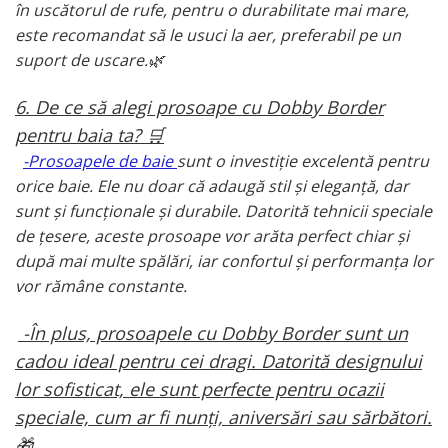
în uscătorul de rufe, pentru o durabilitate mai mare,
este recomandat să le usuci la aer, preferabil pe un
suport de uscare.🌿
6. De ce să alegi prosoape cu Dobby Border
pentru baia ta? 🛒
-Prosoapele de baie
sunt o investiție excelentă pentru
orice baie. Ele nu doar că adaugă stil și eleganță, dar
sunt și funcționale și durabile. Datorită tehnicii speciale
de țesere, aceste prosoape vor arăta perfect chiar și
după mai multe spălări, iar confortul și performanța lor
vor rămâne constante.
-În plus, prosoapele cu Dobby Border sunt un
cadou ideal pentru cei dragi. Datorită designului
lor sofisticat, ele sunt perfecte pentru ocazii
speciale, cum ar fi nunți, aniversări sau sărbători.
🎁