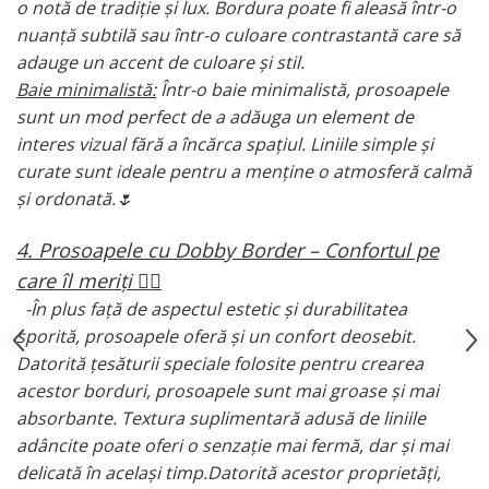
o notă de tradiție și lux. Bordura poate fi aleasă într-o
nuanță subtilă sau într-o culoare contrastantă care să
adauge un accent de culoare și stil.
Baie minimalistă:
Într-o baie minimalistă, prosoapele
sunt un mod perfect de a adăuga un element de
interes vizual fără a încărca spațiul. Liniile simple și
curate sunt ideale pentru a menține o atmosferă calmă
și ordonată.🌷
4. Prosoapele cu Dobby Border – Confortul pe
care îl meriți 💆‍♀️
-În plus față de aspectul estetic și durabilitatea
sporită, prosoapele oferă și un confort deosebit.
Datorită țesăturii speciale folosite pentru crearea
acestor borduri, prosoapele sunt mai groase și mai
absorbante. Textura suplimentară adusă de liniile
adâncite poate oferi o senzație mai fermă, dar și mai
delicată în același timp.Datorită acestor proprietăți,