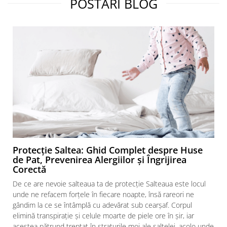
POSTARI BLOG
Protecție Saltea: Ghid Complet despre Huse
de Pat, Prevenirea Alergiilor și Îngrijirea
Corectă
De ce are nevoie salteaua ta de protecție Salteaua este locul
unde ne refacem forțele în fiecare noapte, însă rareori ne
gândim la ce se întâmplă cu adevărat sub cearșaf. Corpul
elimină transpirație și celule moarte de piele ore în șir, iar
acestea pătrund treptat în straturile moi ale saltelei, acolo unde