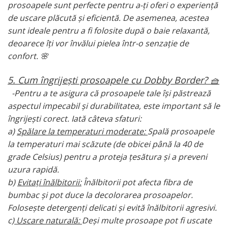
prosoapele sunt perfecte pentru a-ți oferi o experiență
de uscare plăcută și eficientă. De asemenea, acestea
sunt ideale pentru a fi folosite după o baie relaxantă,
deoarece îți vor învălui pielea într-o senzație de
confort. 🌸
5. Cum îngrijești prosoapele cu Dobby Border? 🧺
-Pentru a te asigura că prosoapele tale își păstrează
aspectul impecabil și durabilitatea, este important să le
îngrijești corect. Iată câteva sfaturi:
a)
Spălare la temperaturi moderate:
Spală prosoapele
la temperaturi mai scăzute (de obicei până la 40 de
grade Celsius) pentru a proteja țesătura și a preveni
uzura rapidă.
b)
Evitați înălbitorii:
Înălbitorii pot afecta fibra de
bumbac și pot duce la decolorarea prosoapelor.
Folosește detergenți delicati și evită înălbitorii agresivi.
c)
Uscare naturală:
Deși multe prosoape pot fi uscate