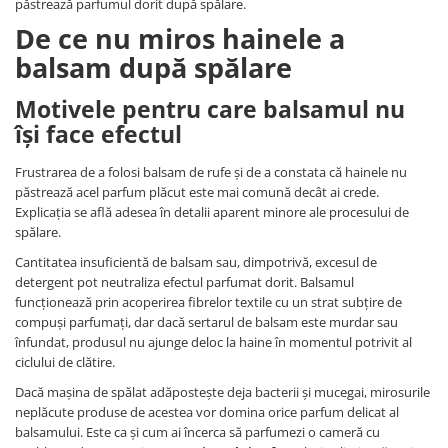
păstrează parfumul dorit după spălare.
De ce nu miros hainele a
balsam după spălare
Motivele pentru care balsamul nu
își face efectul
Frustrarea de a folosi balsam de rufe și de a constata că hainele nu
păstrează acel parfum plăcut este mai comună decât ai crede.
Explicația se află adesea în detalii aparent minore ale procesului de
spălare.
Cantitatea insuficientă de balsam sau, dimpotrivă, excesul de
detergent pot neutraliza efectul parfumat dorit. Balsamul
funcționează prin acoperirea fibrelor textile cu un strat subțire de
compuși parfumați, dar dacă sertarul de balsam este murdar sau
înfundat, produsul nu ajunge deloc la haine în momentul potrivit al
ciclului de clătire.
Dacă mașina de spălat adăpostește deja bacterii și mucegai, mirosurile
neplăcute produse de acestea vor domina orice parfum delicat al
balsamului. Este ca și cum ai încerca să parfumezi o cameră cu