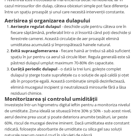
cazul mirosurilor din dulap, câteva obiceiuri simple pot face diferența
între un spațiu proaspăt și unul care necesită intervenții constante.
Aerisirea și organizarea dulapului
Aerisește regulat dulapul
- deschide ușile pentru câteva ore în
fiecare săptămână, preferabil într-o zi însorită când poți deschide și
ferestrele camerei. Această circulație de aer proaspăt elimină
umiditatea acumulată și împrospătează hainele natural.
Evită supraaglomerarea
- fiecare haină ar trebui să aibă suficient
spațiu în jur pentru ca aerul să circule liber. Regula generală este să
păstrezi dulapul umplut maximum 70-80% din capacitate.
Curăță periodic dulapul
- o dată la trei luni, golește complet
dulapul și șterge toate suprafețele cu o soluție de apă caldă și oțet
alb în proporție egală. Această combinație simplă dezinfectează,
elimină mucegaiul incipient și neutralizează mirosurile fără a lăsa
reziduuri chimice.
Monitorizarea și controlul umidității
Investește într-un higrometru digital ieftin pentru a monitoriza nivelul
de umiditate. Zona ideală se situează între 30% și 50% - sub acest nivel,
aerul devine prea uscat și poate deteriora anumite țesături, iar peste
60%, riscul de mucegai devine iminent. Dacă umiditatea este constant
ridicată, folosește absorbante de umiditate cu silica gel sau soluții
naturale precum orezul crud în săculeți de pânză.