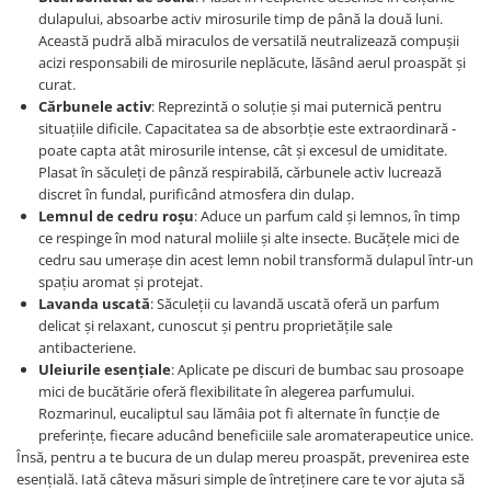
dulapului, absoarbe activ mirosurile timp de până la două luni.
Această pudră albă miraculos de versatilă neutralizează compușii
acizi responsabili de mirosurile neplăcute, lăsând aerul proaspăt și
curat.
Cărbunele activ
: Reprezintă o soluție și mai puternică pentru
situațiile dificile. Capacitatea sa de absorbție este extraordinară -
poate capta atât mirosurile intense, cât și excesul de umiditate.
Plasat în săculeți de pânză respirabilă, cărbunele activ lucrează
discret în fundal, purificând atmosfera din dulap.
Lemnul de cedru roșu
: Aduce un parfum cald și lemnos, în timp
ce respinge în mod natural moliile și alte insecte. Bucățele mici de
cedru sau umerașe din acest lemn nobil transformă dulapul într-un
spațiu aromat și protejat.
Lavanda uscată
: Săculeții cu lavandă uscată oferă un parfum
delicat și relaxant, cunoscut și pentru proprietățile sale
antibacteriene.
Uleiurile esențiale
: Aplicate pe discuri de bumbac sau prosoape
mici de bucătărie oferă flexibilitate în alegerea parfumului.
Rozmarinul, eucaliptul sau lămâia pot fi alternate în funcție de
preferințe, fiecare aducând beneficiile sale aromaterapeutice unice.
Însă, pentru a te bucura de un dulap mereu proaspăt, prevenirea este
esențială. Iată câteva măsuri simple de întreținere care te vor ajuta să