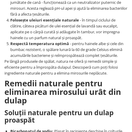
jumătate de cană - funcționează ca un neutralizator puternic de
mirosuri. Acesta reglează pH-ul apei și ajută la eliminarea bacteriilor
fără a afecta țesăturile.
Folosește uleiuri esențiale naturale
- în timpul ciclului de
clătire, câteva picături de ulei esențial de lavandă sau eucalipt,
aplicate pe o cârpă curată și adăugate în tambur, vor impregna
hainele cu un parfum natural și proaspăt.
Respectă temperatura optimă
- pentru hainele albe și cele din
bumbac rezistent, o spălare lunară la 60 de grade Celsius elimină
acumulările bacteriene și reîmprospătează complet țesăturile.
Pe lângă produsele de spălat, natura ne oferă și remedii simple și
eficiente pentru a împrospăta dulapul. Descoperă cum poți folosi
ingrediente naturale pentru a elimina mirosurile neplăcute.
Remedii naturale pentru
eliminarea mirosului urât din
dulap
Soluții naturale pentru un dulap
proaspăt
Bicarbonatul de sodiu
: Plasat în recipiente deschise în colțurile