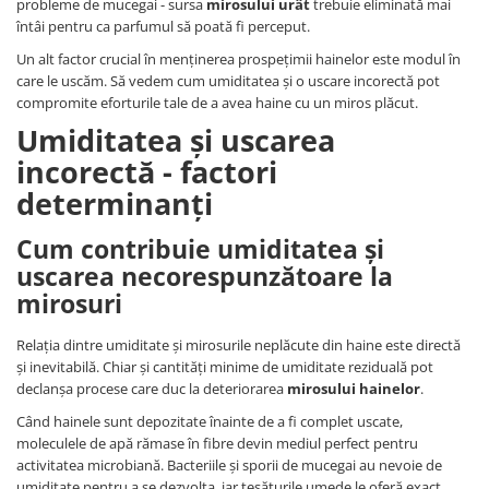
probleme de mucegai - sursa
mirosului urât
trebuie eliminată mai
întâi pentru ca parfumul să poată fi perceput.
Un alt factor crucial în menținerea prospețimii hainelor este modul în
care le uscăm. Să vedem cum umiditatea și o uscare incorectă pot
compromite eforturile tale de a avea haine cu un miros plăcut.
Umiditatea și uscarea
incorectă - factori
determinanți
Cum contribuie umiditatea și
uscarea necorespunzătoare la
mirosuri
Relația dintre umiditate și mirosurile neplăcute din haine este directă
și inevitabilă. Chiar și cantități minime de umiditate reziduală pot
declanșa procese care duc la deteriorarea
mirosului hainelor
.
Când hainele sunt depozitate înainte de a fi complet uscate,
moleculele de apă rămase în fibre devin mediul perfect pentru
activitatea microbiană. Bacteriile și sporii de mucegai au nevoie de
umiditate pentru a se dezvolta, iar țesăturile umede le oferă exact