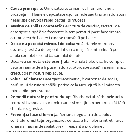
Persoane
Set Lenjerie Pat Blanita Iepure, 6
Cauza principală:
Umiditatea este inamicul numărul unu al
Piese, Cu Pilota Inclusa
prospețimii. Hainele depozitate ușor umede sau ținute în dulapuri
neaerisite dezvoltă rapid bacterii și mucegai.
Lenjerii De Pat Premium Collection
Mașina de spălat contează:
Garnitura de cauciuc, sertarul de
Set Lenjerie De Pat, 7 Piese, Cu
detergent și spălările frecvente la temperaturi joase favorizează
Pilota / Cuvertura Inclusa
acumularea de bacterii care se transferă pe haine.
De ce nu persistă mirosul de balsam:
Sertarele murdare,
Set Lenjerie De Pat Jacquard Regal,
dozarea greșită a detergentului sau o mașină contaminată pot
11 Piese, Cuvertura Inclusa
anula complet efectul balsamului de rufe.
Lenjerii Damasc Egiptean King Size
Uscarea corectă este esențială:
Hainele trebuie să fie complet
uscate înainte de a fi puse în dulap. „Aproape uscat” înseamnă risc
Lenjerii De Pat, Finet Premium, 1
crescut de mirosuri neplăcute.
Persoana
Soluții eficiente:
Detergenți enzimatici, bicarbonat de sodiu,
parfumuri de rufe și spălări periodice la 60°C ajută la eliminarea
Lenjerii De Pat Damasc 1 Persoana
mirosurilor persistente.
Lenjerii De Pat, Imprimeu 3D, 1
Remedii naturale pentru dulap:
Bicarbonatul, cărbunele activ,
Persoana
cedrul și lavanda absorb mirosurile și mențin un aer proaspăt fără
chimicale agresive.
Prevenția face diferența:
Aerisirea regulată a dulapului,
controlul umidității, organizarea corectă a hainelor și întreținerea
lunară a mașinii de spălat previn reapariția problemei.