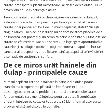
Prin aplicarea consecventă a acestor sfaturi, hainele tale vor rămâne
curate, proaspete și plăcut mirositoare, iar deschiderea dulapului va
deveni din nou o experiență plăcută.
Te-ai confruntat vreodată cu dezamăgirea de a deschide dulapul,
așteptându-te să fii întâmpinat de parfumul proaspăt al hainelor
curate, doar pentru a fi lovit de un miros neplăcut, stătut? Nu ești
singur. Mirosul neplăcut din dulap nu doar că ne strică plăcerea de a
ne îmbrăca, dar poate fi și un semn că hainele noastre nu sunt la fel de
curate pe cât credem. Dar nu dispera! Cu o înțelegere aprofundată a
cauzelor și cu soluțiile potrivite, poți transforma dulapul tău într-un
sanctuar al prospețimii, unde fiecare haină așteaptă să te învăluie într-
o senzație de curățenie și confort.
De ce miros urât hainele din
dulap - principalele cauze
Mirosul neplăcut care se instalează în hainele din dulap poate
transforma o experiență plăcută de îmbrăcare într-una
dezamăgitoare. Această problemă comună are mai multe cauze
fundamentale care merită înțelese pentru a putea fi combătute
eficient. Înțelegerea cauzelor te va ajuta să identifici mai ușor sursa
problemei și să aplici soluțiile potrivite.