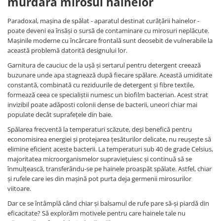
murdară mirosul hainelor
Paradoxal, mașina de spălat - aparatul destinat curățării hainelor -
poate deveni ea însăși o sursă de contaminare cu mirosuri neplăcute.
Mașinile moderne cu încărcare frontală sunt deosebit de vulnerabile la
această problemă datorită designului lor.
Garnitura de cauciuc de la ușă și sertarul pentru detergent creează
buzunare unde apa stagnează după fiecare spălare. Această umiditate
constantă, combinată cu reziduurile de detergent și fibre textile,
formează ceea ce specialiștii numesc un biofilm bacterian. Acest strat
invizibil poate adăposti colonii dense de bacterii, uneori chiar mai
populate decât suprafețele din baie.
Spălarea frecventă la temperaturi scăzute, deși benefică pentru
economisirea energiei și protejarea țesăturilor delicate, nu reușește să
elimine eficient aceste bacterii. La temperaturi sub 40 de grade Celsius,
majoritatea microorganismelor supraviețuiesc și continuă să se
înmulțească, transferându-se pe hainele proaspăt spălate. Astfel, chiar
și rufele care ies din mașină pot purta deja germenii mirosurilor
viitoare.
Dar ce se întâmplă când chiar și balsamul de rufe pare să-și piardă din
eficacitate? Să explorăm motivele pentru care hainele tale nu