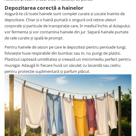
Depozitarea corectă a hainelor
Asigură-te că toate hainele sunt complet curate și uscate înainte de
depozitare. Chiar și o haină purtată o singură oră reține uleiuri
corporale și particule de transpirație care, în mediul închis al dulapului,
vor fermenta și vor contamina hainele din jur. Separă hainele purtate
de cele curate și spală-le prompt.
Pentru hainele de sezon pe care le depozitezi pentru perioade lungi,
folosește huse respirabile din bumbac sau in, nu pungi de plastic.
Plasticul captează umiditatea și creează un micromediu perfect pentru
mucegai. Adaugă în fiecare husă un săculeț cu lavandă sau cedru
pentru protecție suplimentară și parfum plăcut.