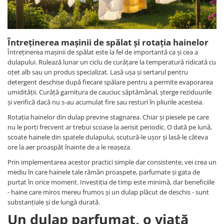
Întreținerea mașinii de spălat și rotația hainelor
Întreținerea mașinii de spălat este la fel de importantă ca și cea a
dulapului. Rulează lunar un ciclu de curățare la temperatură ridicată cu
oțet alb sau un produs specializat. Lasă ușa și sertarul pentru
detergent deschise după fiecare spălare pentru a permite evaporarea
umidității. Curăță garnitura de cauciuc săptămânal, șterge reziduurile
și verifică dacă nu s-au acumulat fire sau resturi în pliurile acesteia.
Rotația hainelor din dulap previne stagnarea. Chiar și piesele pe care
nu le porți frecvent ar trebui scoase la aerisit periodic. O dată pe lună,
scoate hainele din spatele dulapului, scutură-le ușor și lasă-le câteva
ore la aer proaspăt înainte de a le reașeza.
Prin implementarea acestor practici simple dar consistente, vei crea un
mediu în care hainele tale rămân proaspete, parfumate și gata de
purtat în orice moment. Investiția de timp este minimă, dar beneficiile
- haine care miros mereu frumos și un dulap plăcut de deschis - sunt
substanțiale și de lungă durată.
Un dulap parfumat, o viață