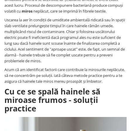
acest lucru. Procesul de descompunere bacteriană produce compuși
volatili cu
miros
neplăcut, care se imprimă în fibrele textile.
Uscarea la aer în condiții de umiditate ambientală ridicată sau în spații
slab ventilate prelungește timpul în care hainele rămân umede,
multiplicând riscul de contaminare. Chiar și folosirea uscătorului
electric poate fi ineficientă dacă programul ales nu este suficient de
lung sau dacă hainele sunt scoase înainte de finalizarea completă a
ciclului. Acel sentiment de "aproape uscat" este, de fapt, un semnal de
alarmă - hainele trebuie să fie complet uscate pentru a preveni
problemele de miros.
Acum că am identificat factorii care contribuie la mirosurile neplăcute,
să ne concentrăm pe soluții. Iată câteva metode practice pentru a te
asigura că hainele tale miros mereu proaspăt și îmbietor.
Cu ce se spală hainele să
miroase frumos - soluții
practice