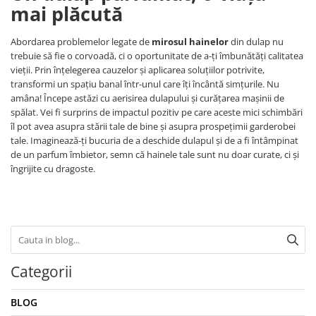
mai plăcută
Abordarea problemelor legate de
mirosul hainelor
din dulap nu
trebuie să fie o corvoadă, ci o oportunitate de a-ți îmbunătăți calitatea
vieții. Prin înțelegerea cauzelor și aplicarea soluțiilor potrivite,
transformi un spațiu banal într-unul care îți încântă simțurile. Nu
amâna! Începe astăzi cu aerisirea dulapului și curățarea mașinii de
spălat. Vei fi surprins de impactul pozitiv pe care aceste mici schimbări
îl pot avea asupra stării tale de bine și asupra prospețimii garderobei
tale. Imaginează-ți bucuria de a deschide dulapul și de a fi întâmpinat
de un parfum îmbietor, semn că hainele tale sunt nu doar curate, ci și
îngrijite cu dragoste.
Categorii
BLOG