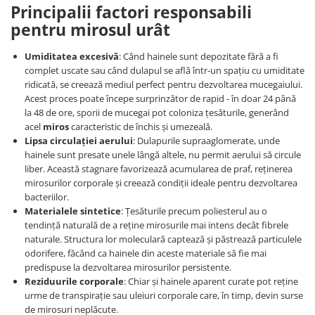
Principalii factori responsabili
pentru mirosul urât
Umiditatea excesivă
: Când hainele sunt depozitate fără a fi
complet uscate sau când dulapul se află într-un spațiu cu umiditate
ridicată, se creează mediul perfect pentru dezvoltarea mucegaiului.
Acest proces poate începe surprinzător de rapid - în doar 24 până
la 48 de ore, sporii de mucegai pot coloniza țesăturile, generând
acel
miros
caracteristic de închis și umezeală.
Lipsa circulației aerului
: Dulapurile supraaglomerate, unde
hainele sunt presate unele lângă altele, nu permit aerului să circule
liber. Această stagnare favorizează acumularea de praf, reținerea
mirosurilor corporale și creează condiții ideale pentru dezvoltarea
bacteriilor.
Materialele sintetice
: Țesăturile precum poliesterul au o
tendință naturală de a reține mirosurile mai intens decât fibrele
naturale. Structura lor moleculară captează și păstrează particulele
odorifere, făcând ca hainele din aceste materiale să fie mai
predispuse la dezvoltarea mirosurilor persistente.
Reziduurile corporale
: Chiar și hainele aparent curate pot reține
urme de transpirație sau uleiuri corporale care, în timp, devin surse
de mirosuri neplăcute.