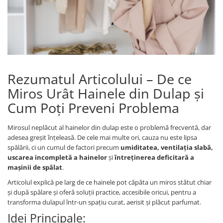
Cearceaf cu elastic
Cearceaf normal
Lenjerii De Pat Creponate
Lenjerii De Pat Bumbac Poplin 2
Persoane
Lenjerii De Pat Bumbac Poplin,
Rezumatul Articolului – De ce
Matlasate, 2 Persoane
Miros Urât Hainele din Dulap și
Lenjerii De Pat Bumbac Satinat 2
Cum Poți Preveni Problema
Persoane
Lenjerii De Pat Volanase
Mirosul neplăcut al hainelor din dulap este o problemă frecventă, dar
adesea greșit înțeleasă. De cele mai multe ori, cauza nu este lipsa
Lenjerii De Pat, Finet Premium 3D,
spălării, ci un cumul de factori precum
umiditatea, ventilația slabă,
2 Persoane
uscarea incompletă a hainelor
și
întreținerea deficitară a
Lenjerii De Pat Jacquard
mașinii de spălat
.
Lenjerii De Pat Catifea
Articolul explică pe larg de ce hainele pot căpăta un miros stătut chiar
și după spălare și oferă soluții practice, accesibile oricui, pentru a
Lenjerii De Pat Cocolino
transforma dulapul într-un spațiu curat, aerisit și plăcut parfumat.
Set Lenjerie De Pat Blana
Idei Principale:
Artificiala De Iepure, 6 Piese, 2