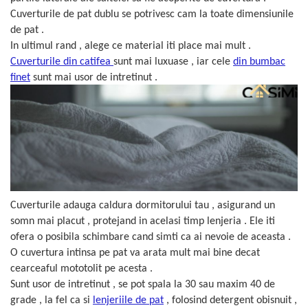
Persoane
Cuverturile de pat dublu se potrivesc cam la toate dimensiunile
Set Lenjerie Pat Blanita Iepure, 6
Piese, Cu Pilota Inclusa
de pat .
In ultimul rand , alege ce material iti place mai mult .
Lenjerii De Pat Premium Collection
Cuverturile din catifea
sunt mai luxuase , iar cele
din bumbac
Set Lenjerie De Pat, 7 Piese, Cu
finet
sunt mai usor de intretinut .
Pilota / Cuvertura Inclusa
Set Lenjerie De Pat Jacquard Regal,
11 Piese, Cuvertura Inclusa
Lenjerii Damasc Egiptean King Size
Lenjerii De Pat, Finet Premium, 1
Persoana
Lenjerii De Pat Damasc 1 Persoana
Cuverturile adauga caldura dormitorului tau , asigurand un
Lenjerii De Pat, Imprimeu 3D, 1
somn mai placut , protejand in acelasi timp lenjeria . Ele iti
Persoana
ofera o posibila schimbare cand simti ca ai nevoie de aceasta .
O cuvertura intinsa pe pat va arata mult mai bine decat
cearceaful mototolit pe acesta .
Sunt usor de intretinut , se pot spala la 30 sau maxim 40 de
grade , la fel ca si
lenjeriile de pat
, folosind detergent obisnuit ,