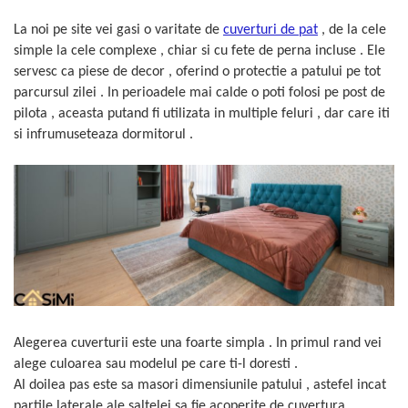
Cearceaf cu elastic
La noi pe site vei gasi o varitate de
cuverturi de pat
, de la cele
Cearceaf normal
simple la cele complexe , chiar si cu fete de perna incluse . Ele
Lenjerii De Pat Creponate
servesc ca piese de decor , oferind o protectie a patului pe tot
Lenjerii De Pat Bumbac Poplin 2
parcursul zilei . In perioadele mai calde o poti folosi pe post de
Persoane
pilota , aceasta putand fi utilizata in multiple feluri , dar care iti
Lenjerii De Pat Bumbac Poplin,
si infrumuseteaza dormitorul .
Matlasate, 2 Persoane
Lenjerii De Pat Bumbac Satinat 2
Persoane
Lenjerii De Pat Volanase
Lenjerii De Pat, Finet Premium 3D,
2 Persoane
Lenjerii De Pat Jacquard
Lenjerii De Pat Catifea
Alegerea cuverturii este una foarte simpla . In primul rand vei
Lenjerii De Pat Cocolino
alege culoarea sau modelul pe care ti-l doresti .
Set Lenjerie De Pat Blana
Al doilea pas este sa masori dimensiunile patului , astefel incat
Artificiala De Iepure, 6 Piese, 2
partile laterale ale saltelei sa fie acoperite de cuvertura .