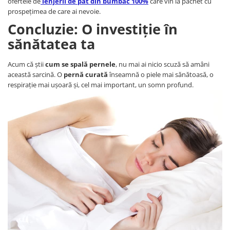
ofertele de
lenjerii de pat din bumbac 100%
care vin la pachet cu
prospețimea de care ai nevoie.
Concluzie: O investiție în
sănătatea ta
Acum că știi
cum se spală pernele
, nu mai ai nicio scuză să amâni
această sarcină. O
pernă curată
înseamnă o piele mai sănătoasă, o
respirație mai ușoară și, cel mai important, un somn profund.