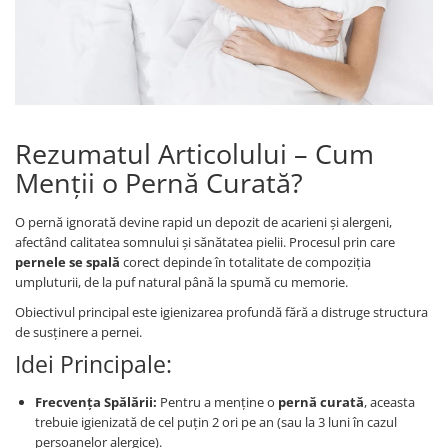
Cearceaf cu elastic
Cearceaf normal
Lenjerii De Pat Creponate
Lenjerii De Pat Bumbac Poplin 2
Persoane
Rezumatul Articolului – Cum
Lenjerii De Pat Bumbac Poplin,
Matlasate, 2 Persoane
Menții o Pernă Curată?
Lenjerii De Pat Bumbac Satinat 2
Persoane
O pernă ignorată devine rapid un depozit de acarieni și alergeni,
afectând calitatea somnului și sănătatea pielii. Procesul prin care
Lenjerii De Pat Volanase
pernele se spală
corect depinde în totalitate de compoziția
Lenjerii De Pat, Finet Premium 3D,
umpluturii, de la puf natural până la spumă cu memorie.
2 Persoane
Obiectivul principal este igienizarea profundă fără a distruge structura
Lenjerii De Pat Jacquard
de susținere a pernei.
Idei Principale:
Lenjerii De Pat Catifea
Lenjerii De Pat Cocolino
Frecvența Spălării:
Pentru a menține o
pernă curată
, aceasta
Set Lenjerie De Pat Blana
trebuie igienizată de cel puțin 2 ori pe an (sau la 3 luni în cazul
Artificiala De Iepure, 6 Piese, 2
persoanelor alergice).