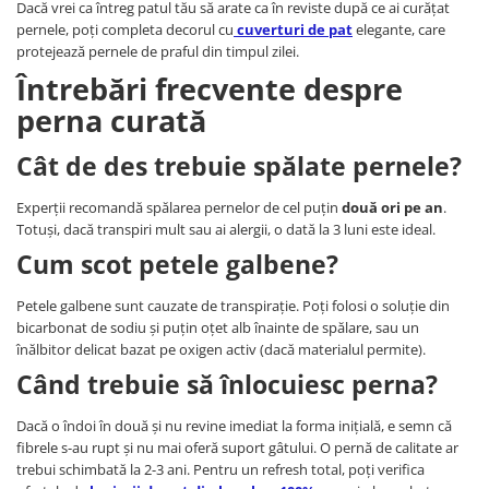
Dacă vrei ca întreg patul tău să arate ca în reviste după ce ai curățat
pernele, poți completa decorul cu
cuverturi de pat
elegante, care
protejează pernele de praful din timpul zilei.
Întrebări frecvente despre
perna curată
Cât de des trebuie spălate pernele?
Experții recomandă spălarea pernelor de cel puțin
două ori pe an
.
Totuși, dacă transpiri mult sau ai alergii, o dată la 3 luni este ideal.
Cum scot petele galbene?
Petele galbene sunt cauzate de transpirație. Poți folosi o soluție din
bicarbonat de sodiu și puțin oțet alb înainte de spălare, sau un
înălbitor delicat bazat pe oxigen activ (dacă materialul permite).
Când trebuie să înlocuiesc perna?
Dacă o îndoi în două și nu revine imediat la forma inițială, e semn că
fibrele s-au rupt și nu mai oferă suport gâtului. O pernă de calitate ar
trebui schimbată la 2-3 ani. Pentru un refresh total, poți verifica