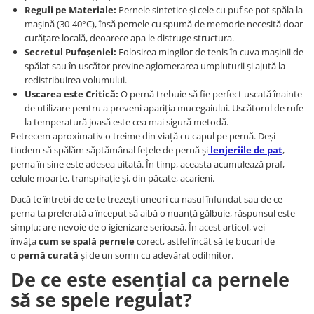
Persoane
Reguli pe Materiale:
Pernele sintetice și cele cu puf se pot spăla la
Set Lenjerie Pat Blanita Iepure, 6
mașină (30-40°C), însă pernele cu spumă de memorie necesită doar
Piese, Cu Pilota Inclusa
curățare locală, deoarece apa le distruge structura.
Secretul Pufoșeniei:
Folosirea mingilor de tenis în cuva mașinii de
Lenjerii De Pat Premium Collection
spălat sau în uscător previne aglomerarea umpluturii și ajută la
Set Lenjerie De Pat, 7 Piese, Cu
redistribuirea volumului.
Pilota / Cuvertura Inclusa
Uscarea este Critică:
O pernă trebuie să fie perfect uscată înainte
de utilizare pentru a preveni apariția mucegaiului. Uscătorul de rufe
Set Lenjerie De Pat Jacquard Regal,
la temperatură joasă este cea mai sigură metodă.
11 Piese, Cuvertura Inclusa
Petrecem aproximativ o treime din viață cu capul pe pernă. Deși
Lenjerii Damasc Egiptean King Size
tindem să spălăm săptămânal fețele de pernă și
lenjeriile de pat
,
perna în sine este adesea uitată. În timp, aceasta acumulează praf,
Lenjerii De Pat, Finet Premium, 1
celule moarte, transpirație și, din păcate, acarieni.
Persoana
Dacă te întrebi de ce te trezești uneori cu nasul înfundat sau de ce
Lenjerii De Pat Damasc 1 Persoana
perna ta preferată a început să aibă o nuanță gălbuie, răspunsul este
Lenjerii De Pat, Imprimeu 3D, 1
simplu: are nevoie de o igienizare serioasă. În acest articol, vei
Persoana
învăța
cum se spală pernele
corect, astfel încât să te bucuri de
o
pernă curată
și de un somn cu adevărat odihnitor.
De ce este esențial ca pernele
să se spele regulat?