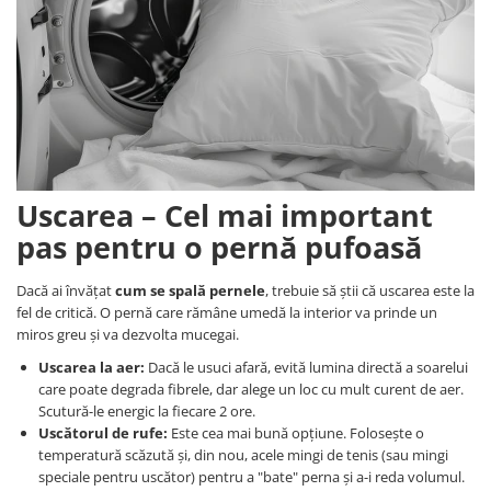
Uscarea – Cel mai important
pas pentru o pernă pufoasă
Dacă ai învățat
cum se spală pernele
, trebuie să știi că uscarea este la
fel de critică. O pernă care rămâne umedă la interior va prinde un
miros greu și va dezvolta mucegai.
Uscarea la aer:
Dacă le usuci afară, evită lumina directă a soarelui
care poate degrada fibrele, dar alege un loc cu mult curent de aer.
Scutură-le energic la fiecare 2 ore.
Uscătorul de rufe:
Este cea mai bună opțiune. Folosește o
temperatură scăzută și, din nou, acele mingi de tenis (sau mingi
speciale pentru uscător) pentru a "bate" perna și a-i reda volumul.