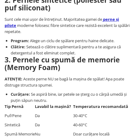
2. Pernele sintetice (poliester sau
puf siliconat)
Sunt cele mai ușor de întreținut. Majoritatea gamei de
perne și
pilote
moderne folosesc fibre sintetice care rezistă excelent la spălări
repetate.
Program:
Alege un ciclu de spălare pentru haine delicate.
Clătire:
Setează o clătire suplimentară pentru a te asigura că
detergentul a fost eliminat complet.
3. Pernele cu spumă de memorie
(Memory Foam)
ATENȚIE:
Aceste perne NU se bagă la mașina de spălat! Apa poate
distruge structura spumei.
Curățare:
Se aspiră bine, iar petele se șterg cu o cârpă umedă și
puțin săpun neutru.
Tip Pernă
Lavabil la mașină?
Temperatura recomandată
Puf/Pene
Da
30-40°C
Sintetică
Da
40-60°C
Spumă Memorie
Nu
Doar curățare locală