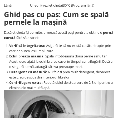
Lână
Uneori (vezi eticheta)
30°C (Program lână)
Ghid pas cu pas: Cum se spală
pernele la mașină
Dacă eticheta îți permite, urmează acești pași pentru a obține o
pernă
curată
fără să o strici:
Verifică integritatea:
Asigură-te că nu există cusături rupte prin
care ar putea ieși umplutura.
Echilibrează mașina:
Spală întotdeauna două perne simultan.
Acest lucru ajută la echilibrarea cuvei în timpul centrifugării. Dacă ai
o singură pernă, adaugă câteva prosoape mari.
Detergent cu măsură:
Nu folosi prea mult detergent, deoarece
este greu de scos din interiorul fibrelor.
Centrifugare extra:
Repetă ciclul de stoarcere de 2-3 ori pentru a
elimina cât mai multă apă.