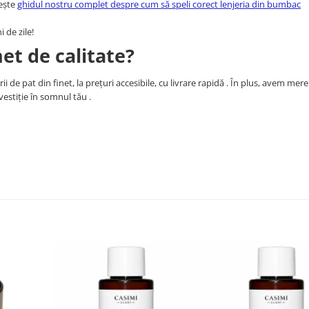
tește
ghidul nostru complet despre cum să speli corect lenjeria din bumbac
i de zile!
net de calitate?
i de pat din finet, la prețuri accesibile, cu livrare rapidă . În plus, avem mere
nvestiție în somnul tău .