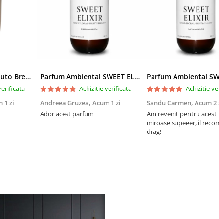
Difuzor de parfum auto Breeze Gold
Parfum Ambiental SWEET ELIXIR
verificata
Achizitie verificata
Achizitie ve
 1 zi
Andreea Gruzea,
Acum 1 zi
Sandu Carmen,
Acum 2 
t
Ador acest parfum
Am revenit pentru acest
miroase supeeer, il rec
drag!