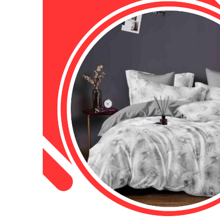
Cearceaf cu elastic
Cearceaf normal
Lenjerii De Pat Creponate
Lenjerii De Pat Bumbac Poplin 2
Persoane
Lenjerii De Pat Bumbac Poplin,
Matlasate, 2 Persoane
Lenjerii De Pat Bumbac Satinat 2
Persoane
Lenjerii De Pat Volanase
Lenjerii De Pat, Finet Premium 3D,
2 Persoane
Lenjerii De Pat Jacquard
Lenjerii De Pat Catifea
Lenjerii De Pat Cocolino
Set Lenjerie De Pat Blana
Artificiala De Iepure, 6 Piese, 2