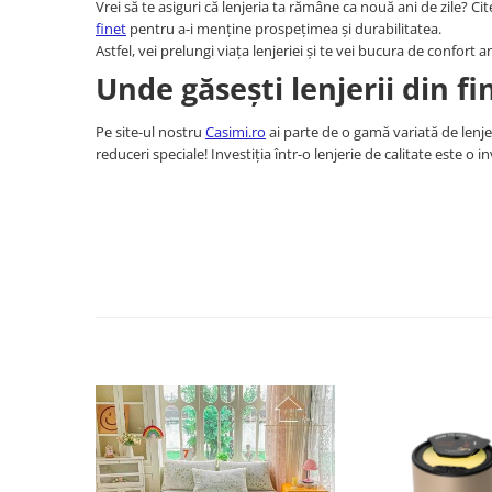
Vrei să te asiguri că lenjeria ta rămâne ca nouă ani de zile? Ci
finet
pentru a-i menține prospețimea și durabilitatea.
Astfel, vei prelungi viața lenjeriei și te vei bucura de confort an
Unde găsești lenjerii din fi
Pe site-ul nostru
Casimi.ro
ai parte de o gamă variată de lenjeri
reduceri speciale! Investiția într-o lenjerie de calitate este o i