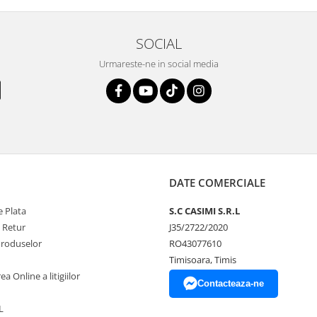
SOCIAL
Urmareste-ne in social media
DATE COMERCIALE
 Plata
S.C CASIMI S.R.L
e Retur
J35/2722/2020
Produselor
RO43077610
Timisoara, Timis
a Online a litigiilor
Contacteaza-ne
L