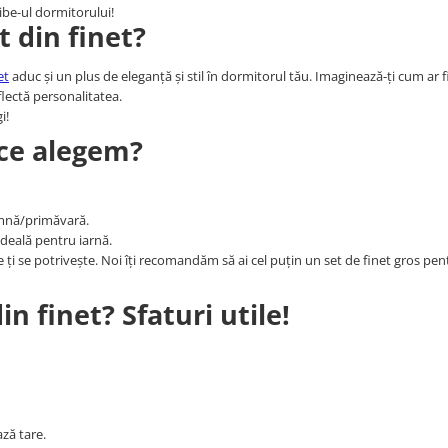
ibe-ul dormitorului!
at din finet?
et
aduc și un plus de eleganță și stil în dormitorul tău. Imaginează-ți cum ar fi
flectă personalitatea.
gi!
– ce alegem?
amnă/primăvară.
ideală pentru iarnă.
re ți se potrivește. Noi îți recomandăm să ai cel puțin un set de finet gros pen
n finet? Sfaturi utile!
ază tare.