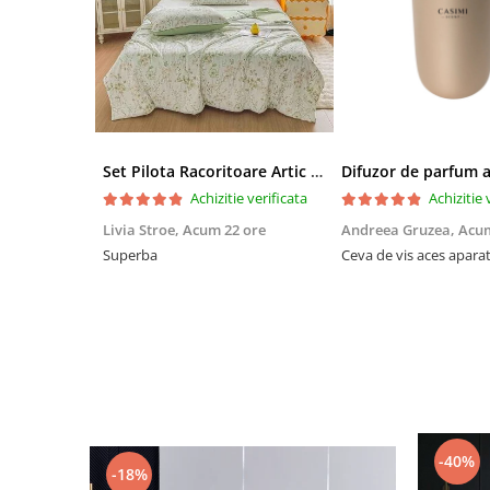
Set Pilota Racoritoare Artic Cool + 2 Fete De Perna
Achizitie verificata
Achizitie 
Livia Stroe,
Acum 22 ore
Andreea Gruzea,
Acum
Superba
Ceva de vis aces apara
-40%
-18%