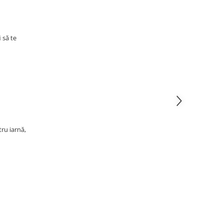
 să te
tru iarnă,