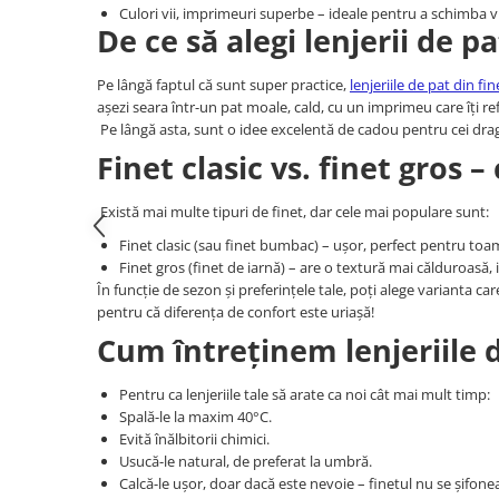
Culori vii, imprimeuri superbe – ideale pentru a schimba v
De ce să alegi lenjerii de p
Pe lângă faptul că sunt super practice,
lenjeriile de pat din fin
așezi seara într-un pat moale, cald, cu un imprimeu care îți re
Pe lângă asta, sunt o idee excelentă de cadou pentru cei dra
Finet clasic vs. finet gros 
Există mai multe tipuri de finet, dar cele mai populare sunt:
Finet clasic (sau finet bumbac) – ușor, perfect pentru to
Finet gros (finet de iarnă) – are o textură mai călduroasă, 
În funcție de sezon și preferințele tale, poți alege varianta ca
pentru că diferența de confort este uriașă!
Cum întreținem lenjeriile di
Pentru ca lenjeriile tale să arate ca noi cât mai mult timp:
Spală-le la maxim 40°C.
Evită înălbitorii chimici.
Usucă-le natural, de preferat la umbră.
Calcă-le ușor, doar dacă este nevoie – finetul nu se șifone