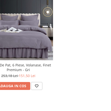
De Pat, 6 Piese, Volanase, Finet
Premium - Gri
253,18 Lei
151,50 Lei
ADAUGA IN COS