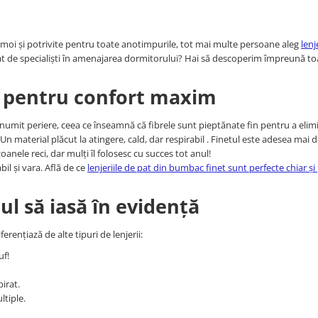
, moi și potrivite pentru toate anotimpurile, tot mai multe persoane aleg
lenj
ndat de specialiști în amenajarea dormitorului? Hai să descoperim împreună to
at pentru confort maxim
 numit periere, ceea ce înseamnă că fibrele sunt pieptănate fin pentru a elim
? Un material plăcut la atingere, cald, dar respirabil . Finetul este adesea mai 
zoanele reci, dar mulți îl folosesc cu succes tot anul!
il și vara. Află de ce
lenjeriile de pat din bumbac finet sunt perfecte chiar ș
tul să iasă în evidență
ferențiază de alte tipuri de lenjerii:
uf!
pirat.
ltiple.