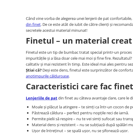
Persoane
Set Lenjerie Pat Blanita Iepure, 6
Piese, Cu Pilota Inclusa
Când vine vorba de alegerea unei lenjerii de pat confortabile
Lenjerii De Pat Premium Collection
din finet
. De ce este atât de iubit de către clienți și recoma
secretele acestui material minunat!
Set Lenjerie De Pat, 7 Piese, Cu
Pilota / Cuvertura Inclusa
Finetul – un material cre
Set Lenjerie De Pat Jacquard Regal,
Finetul este un tip de bumbac tratat special printr-un proces
11 Piese, Cuvertura Inclusa
impuritățile și a lăsa doar cele mai moi și fine fire. Rezultatul
Lenjerii Damasc Egiptean King Size
calitativ și mai rezistent în timp. Este ideal mai ales pentru se
Știai că?
Deși este dens, finetul este surprinzător de confortab
Lenjerii De Pat, Finet Premium, 1
anotimpurile călduroase
.
Persoana
Caracteristici care fac fine
Lenjerii De Pat Damasc 1 Persoana
Lenjerii De Pat, Imprimeu 3D, 1
Lenjeriile de pat
din finet au câteva avantaje clare, care le di
Persoana
Moale și plăcut la atingere – te simți ca într-un cocon de p
Păstrează căldura – perfect pentru nopțile reci de iarnă.
Permite pielii să respire – nu te vei simți sufocat sau trans
Material dens și rezistent – nu se subțiază după spălări mu
Ușor de întreținut – se spală ușor, nu se șifonează ușor.