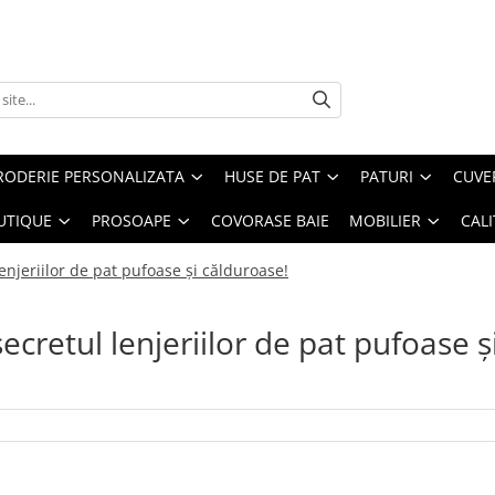
RODERIE PERSONALIZATA
HUSE DE PAT
PATURI
CUVE
UTIQUE
PROSOAPE
COVORASE BAIE
MOBILIER
CALI
enjeriilor de pat pufoase și călduroase!
ecretul lenjeriilor de pat pufoase ș