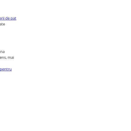
erii de pat
ate
ina
dens, mai
i pentru