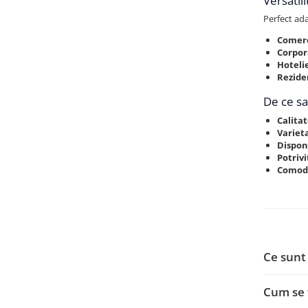
Versatili
Perfect ada
Comerc
Corpor
Hoteli
Rezide
De ce sa
Calita
Variet
Dispon
Potriv
Comod
Ce sunt
Cum se 