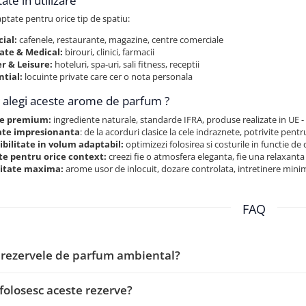
tate in utilizare
ptate pentru orice tip de spatiu:
ial:
cafenele, restaurante, magazine, centre comerciale
ate & Medical:
birouri, clinici, farmacii
er & Leisure:
hoteluri, spa-uri, sali fitness, receptii
ntial:
locuinte private care cer o nota personala
 alegi aceste arome de parfum ?
te premium:
ingrediente naturale, standarde IFRA, produse realizate in UE -
ate impresionanta
: de la acorduri clasice la cele indraznete, potrivite pent
ibilitate in volum adaptabil:
optimizezi folosirea si costurile in functie d
ite pentru orice context:
creezi fie o atmosfera eleganta, fie una relaxanta
itate maxima:
arome usor de inlocuit, dozare controlata, intretinere mini
FAQ
 rezervele de parfum ambiental?
folosesc aceste rezerve?