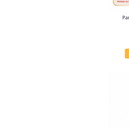
Persoane
Set Lenjerie Pat Blanita Iepure, 6
Piese, Cu Pilota Inclusa
Pa
Lenjerii De Pat Premium Collection
Set Lenjerie De Pat, 7 Piese, Cu
Pilota / Cuvertura Inclusa
Set Lenjerie De Pat Jacquard Regal,
11 Piese, Cuvertura Inclusa
Lenjerii Damasc Egiptean King Size
Lenjerii De Pat, Finet Premium, 1
Persoana
Lenjerii De Pat Damasc 1 Persoana
Lenjerii De Pat, Imprimeu 3D, 1
Persoana