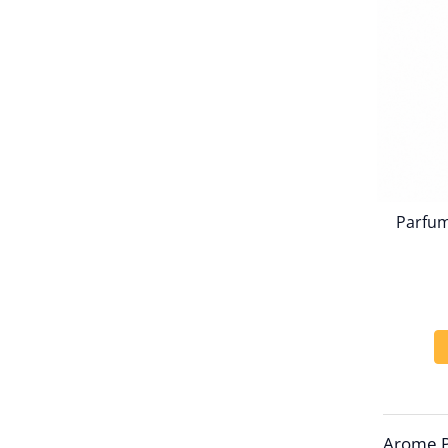
Parfu
Arome P