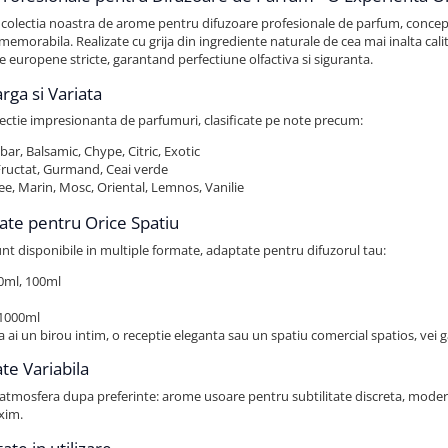
colectia noastra de arome pentru difuzoare profesionale de parfum, concepu
memorabila. Realizate cu grija din ingrediente naturale de cea mai inalta cali
 europene stricte, garantand perfectiune olfactiva si siguranta.
ga si Variata
ectie impresionanta de parfumuri, clasificate pe note precum:
bar, Balsamic, Chype, Citric, Exotic
 Fructat, Gurmand, Ceai verde
e, Marin, Mosc, Oriental, Lemnos, Vanilie
itate pentru Orice Spatiu
nt disponibile in multiple formate, adaptate pentru difuzorul tau:
0ml, 100ml
 1000ml
 ca ai un birou intim, o receptie eleganta sau un spatiu comercial spatios, vei ga
ate Variabila
 atmosfera dupa preferinte: arome usoare pentru subtilitate discreta, mode
xim.