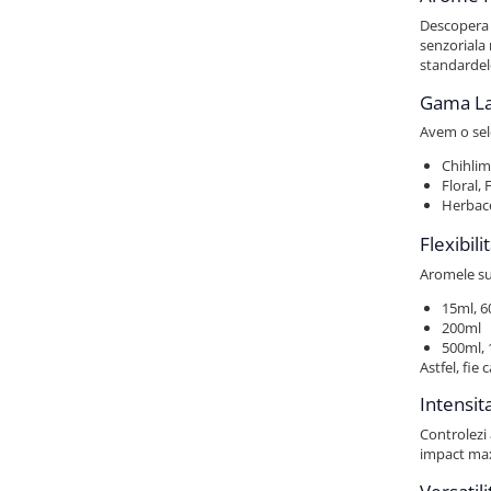
Descopera 
senzoriala 
standardele
Gama Lar
Avem o sel
Chihlim
Floral,
Herbace
Flexibil
Aromele su
15ml, 6
200ml
500ml,
Astfel, fie
Intensit
Controlezi
impact ma