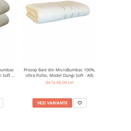
oBumbac
Prosop Baie din MicroBumbac 100%,
Set 2 Prosoa
 Soft -
Ultra Pufos, Model Dungi Soft - Alb
100%, Ultra 
de la 66,00 Lei
d
VEZI VARIANTE
VEZI