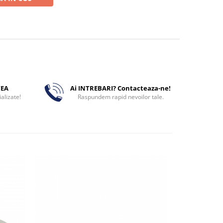
TEA
Ai INTREBARI? Contacteaza-ne!
alizate!
Raspundem rapid nevoilor tale.