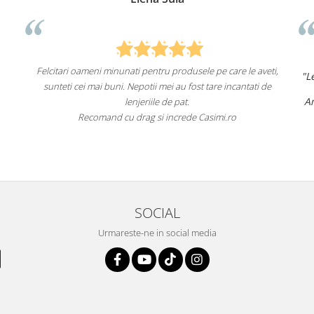
nati pentru produsele pe care le aveti,
"Lenjeriile de pat de la ei o 
. Nepotii mei au fost tare incantati de
un aspect foa
Am comandat deja de mai mul
lenjeriile de pat.
fac asta în
u drag si increde Casimi.ro
Recomand cu încredere a
SOCIAL
Urmareste-ne in social media