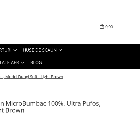
0,00
RTURI
HUSE DE SCAUN
TATE AER
BLOG
os, Model Dungi Soft - Light Brown
din MicroBumbac 100%, Ultra Pufos,
ght Brown