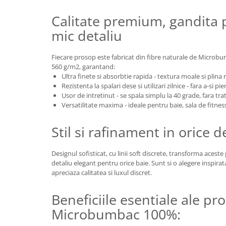
Calitate premium, gandita 
mic detaliu
Fiecare prosop este fabricat din fibre naturale de Microb
560 g/m2, garantand:
Ultra finete si absorbtie rapida - textura moale si plina ra
Rezistenta la spalari dese si utilizari zilnice - fara a-si p
Usor de intretinut - se spala simplu la 40 grade, fara tr
Versatilitate maxima - ideale pentru baie, sala de fitness,
Stil si rafinament in orice d
Designul sofisticat, cu linii soft discrete, transforma acest
detaliu elegant pentru orice baie. Sunt si o alegere inspira
apreciaza calitatea si luxul discret.
Beneficiile esentiale ale pr
Microbumbac 100%: