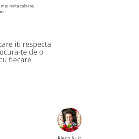
ai inalta calitate;
ate;
;
are iti respecta
Bucura-te de o
cu fiecare
Elena Suia
Anca 