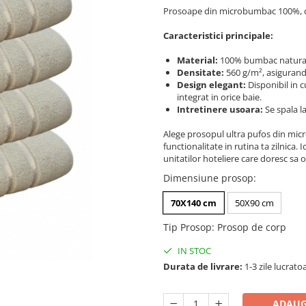
Prosoape din microbumbac 100%, del
Caracteristici principale:
Material:
100% bumbac natural, 
Densitate:
560 g/m², asigurand 
Design elegant:
Disponibil in c
integrat in orice baie.
Intretinere usoara:
Se spala l
Alege prosopul ultra pufos din mi
functionalitate in rutina ta zilnica.
unitatilor hoteliere care doresc sa 
Dimensiune prosop
:
70X140 cm
50X90 cm
Tip Prosop
:
Prosop de corp
IN STOC
Durata de livrare:
1-3 zile lucrato
ADAUG