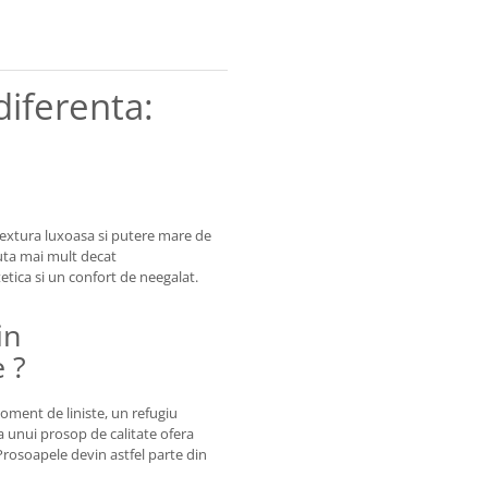
diferenta:
extura luxoasa si putere mare de
uta mai mult decat
tetica si un confort de neegalat.
in
 ?
oment de liniste, un refugiu
 a unui prosop de calitate ofera
Prosoapele devin astfel parte din