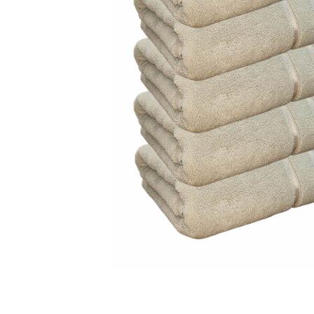
Cearceaf cu elastic
Cearceaf normal
Lenjerii De Pat Creponate
Lenjerii De Pat Bumbac Poplin 2
Persoane
Lenjerii De Pat Bumbac Poplin,
Matlasate, 2 Persoane
Lenjerii De Pat Bumbac Satinat 2
Persoane
Lenjerii De Pat Volanase
Lenjerii De Pat, Finet Premium 3D,
2 Persoane
Lenjerii De Pat Jacquard
Lenjerii De Pat Catifea
Lenjerii De Pat Cocolino
Distribuie
pe
Set Lenjerie De Pat Blana
Facebook
Artificiala De Iepure, 6 Piese, 2