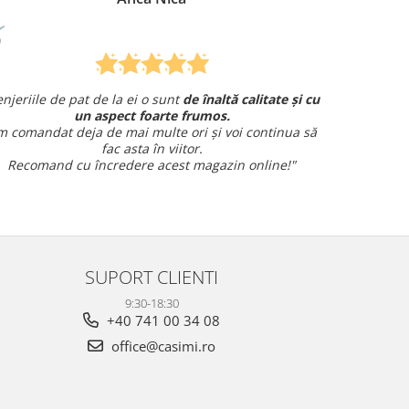
sunt
de înaltă calitate și cu
Am comandat o lenjerie de pat 
rte frumos.
și am avut o întrebare și
am primit un
te ori și voi continua să
amabil.
 viitor.
Sunt foarte mulțumit
cest magazin online!"
SUPORT CLIENTI
9:30-18:30
+40 741 00 34 08
office@casimi.ro