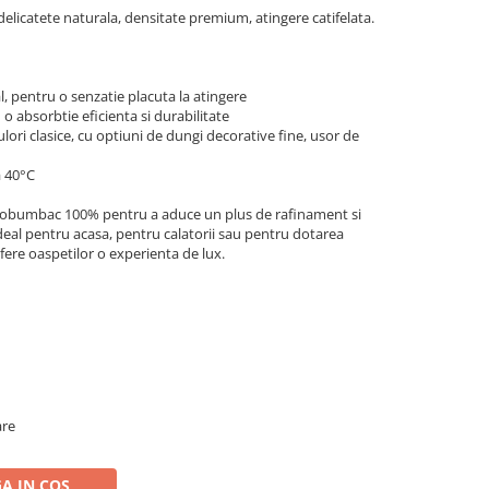
icatete naturala, densitate premium, atingere catifelata.
pentru o senzatie placuta la atingere
o absorbtie eficienta si durabilitate
ulori clasice, cu optiuni de dungi decorative fine, usor de
a 40°C
crobumbac 100% pentru a aduce un plus de rafinament si
 Ideal pentru acasa, pentru calatorii sau pentru dotarea
ofere oaspetilor o experienta de lux.
are
A IN COS