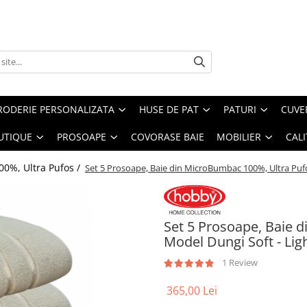
RODERIE PERSONALIZATA
HUSE DE PAT
PATURI
CUVE
UTIQUE
PROSOAPE
COVORASE BAIE
MOBILIER
CALI
0%, Ultra Pufos /
Set 5 Prosoape, Baie din MicroBumbac 100%, Ultra Puf
Set 5 Prosoape, Baie 
Model Dungi Soft - Li
1 Review
365,00 Lei