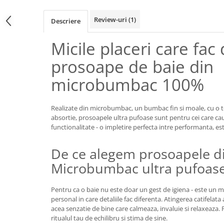
Review-uri
(1)
Descriere
Micile placeri care fac 
prosoape de baie din
microbumbac 100%
Realizate din microbumbac, un bumbac fin si moale, cu o t
absortie, prosoapele ultra pufoase sunt pentru cei care ca
functionalitate - o impletire perfecta intre performanta, es
De ce alegem prosoapele d
Microbumbac ultra pufoase
Pentru ca o baie nu este doar un gest de igiena - este un m
personal in care detaliile fac diferenta. Atingerea catifelata
acea senzatie de bine care calmeaza, invaluie si relaxeaza. 
ritualul tau de echilibru si stima de sine.