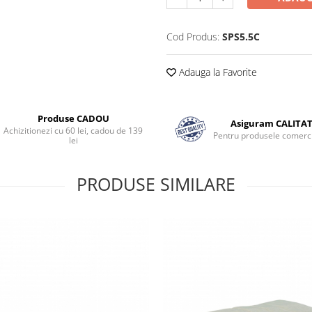
Cod Produs:
SPS5.5C
Adauga la Favorite
Produse CADOU
Asiguram CALITA
Achizitionezi cu 60 lei, cadou de 139
Pentru produsele comerci
lei
PRODUSE SIMILARE