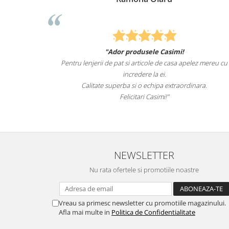
"Ador produsele Casimi!
Felcitari oameni minu
jerii de pat si articole de casa apelez mereu cu
sunteti cei mai buni
incredere la ei.
itate superba si o echipa extraordinara.
Recomand c
Felicitari Casimi!"
NEWSLETTER
Nu rata ofertele si promotiile noastre
Vreau sa primesc newsletter cu promotiile magazinului.
Afla mai multe in
Politica de Confidentialitate