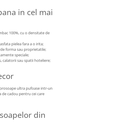
pana in cel mai
umbac 100%, cu o densitate de
sfata pielea fara a o irita;
ierde forma sau proprietatile;
atamente speciale;
 calatorii sau spatii hoteliere;
ecor
e prosoape ultra pufoase intr-un
ta de cadou pentru cei care
osoapelor din