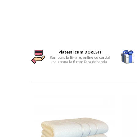
Persoane
Set Lenjerie Pat Blanita Iepure, 6
Piese, Cu Pilota Inclusa
Lenjerii De Pat Premium Collection
Set Lenjerie De Pat, 7 Piese, Cu
Pilota / Cuvertura Inclusa
Set Lenjerie De Pat Jacquard Regal,
Platesti cum DORESTI
11 Piese, Cuvertura Inclusa
Ramburs la livrare, online cu cardul
sau pana la 6 rate fara dobanda
Lenjerii Damasc Egiptean King Size
Lenjerii De Pat, Finet Premium, 1
Persoana
Lenjerii De Pat Damasc 1 Persoana
Lenjerii De Pat, Imprimeu 3D, 1
Persoana