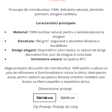
Persoane
Set Lenjerie Pat Blanita Iepure, 6
Prosoape din microbumbac 100%, delicatete naturala, densitate
Piese, Cu Pilota Inclusa
premium, atingere catifelata.
Lenjerii De Pat Premium Collection
Caracteristici principale:
Set Lenjerie De Pat, 7 Piese, Cu
Pilota / Cuvertura Inclusa
Material:
100% bumbac natural, pentru o senzatie placuta la
atingere
Set Lenjerie De Pat Jacquard Regal,
Densitate:
580 g/m², asigurand o absorbtie eficienta si
11 Piese, Cuvertura Inclusa
durabilitate
Design elegant:
Disponibil in culori clasice, cu optiuni de dungi
Lenjerii Damasc Egiptean King Size
decorative fine, usor de integrat in orice baie.
Intretinere usoara:
Se spala la 40°C
Lenjerii De Pat, Finet Premium, 1
Persoana
Alege prosopul ultra pufos din microbumbac 100% pentru a aduce un
plus de rafinament si functionalitate in rutina ta zilnica. Ideal pentru
Lenjerii De Pat Damasc 1 Persoana
acasa, pentru calatorii sau pentru dotarea unitatilor hoteliere care
Lenjerii De Pat, Imprimeu 3D, 1
doresc sa ofere oaspetilor o experienta de lux.
Persoana
Dimensiune prosop
:
70X140 cm
50X90 cm
Tip Prosop
:
Prosop de corp