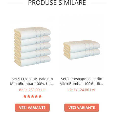
PRODUSE SIMILARE
Set 5 Prosoape, Baie din
Set 2 Prosoape, Baie din
Se
MicroBumbac 100%, Ultra
MicroBumbac 100%, Ultra
Mi
Pufos, Model Dungi Soft -
Pufos, Model Dungi Soft -
Pu
de la 250,00 Lei
de la 124,00 Lei
Alb
Alb
VEZI VARIANTE
VEZI VARIANTE