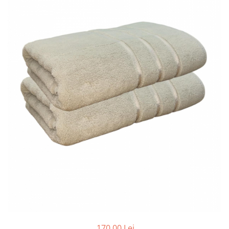
Cearceaf cu elastic
Cearceaf normal
Lenjerii De Pat Creponate
Lenjerii De Pat Bumbac Poplin 2
Persoane
Lenjerii De Pat Bumbac Poplin,
Matlasate, 2 Persoane
Lenjerii De Pat Bumbac Satinat 2
Persoane
Lenjerii De Pat Volanase
Lenjerii De Pat, Finet Premium 3D,
2 Persoane
Lenjerii De Pat Jacquard
Lenjerii De Pat Catifea
Lenjerii De Pat Cocolino
Set Lenjerie De Pat Blana
Artificiala De Iepure, 6 Piese, 2
170,00 Lei