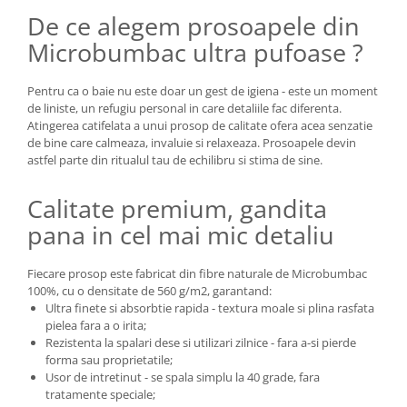
De ce alegem prosoapele din
Microbumbac ultra pufoase ?
Pentru ca o baie nu este doar un gest de igiena - este un moment
de liniste, un refugiu personal in care detaliile fac diferenta.
Atingerea catifelata a unui prosop de calitate ofera acea senzatie
de bine care calmeaza, invaluie si relaxeaza. Prosoapele devin
astfel parte din ritualul tau de echilibru si stima de sine.
Calitate premium, gandita
pana in cel mai mic detaliu
Fiecare prosop este fabricat din fibre naturale de Microbumbac
100%, cu o densitate de 560 g/m2, garantand:
Ultra finete si absorbtie rapida - textura moale si plina rasfata
pielea fara a o irita;
Rezistenta la spalari dese si utilizari zilnice - fara a-si pierde
forma sau proprietatile;
Usor de intretinut - se spala simplu la 40 grade, fara
tratamente speciale;