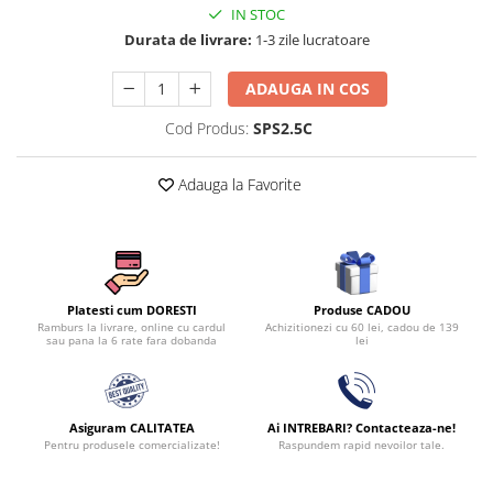
IN STOC
Durata de livrare:
1-3 zile lucratoare
ADAUGA IN COS
Cod Produs:
SPS2.5C
Adauga la Favorite
Produse CADOU
Platesti cum DORESTI
Achizitionezi cu 60 lei, cadou de 139
Ramburs la livrare, online cu cardul
lei
sau pana la 6 rate fara dobanda
Asiguram CALITATEA
Ai INTREBARI? Contacteaza-ne!
Pentru produsele comercializate!
Raspundem rapid nevoilor tale.