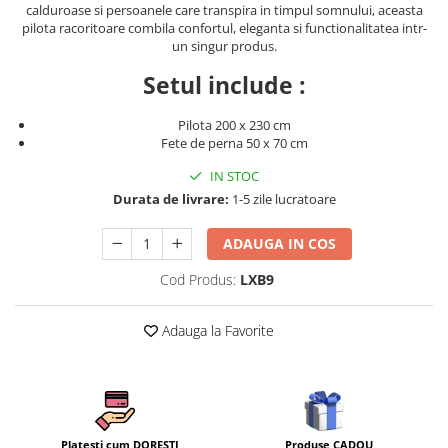
calduroase si persoanele care transpira in timpul somnului, aceasta
Persoane
Set Lenjerie Pat Blanita Iepure, 6
pilota racoritoare combila confortul, eleganta si functionalitatea intr-
Piese, Cu Pilota Inclusa
un singur produs.
Lenjerii De Pat Premium Collection
Setul include :
Set Lenjerie De Pat, 7 Piese, Cu
Pilota 200 x 230 cm
Pilota / Cuvertura Inclusa
Fete de perna 50 x 70 cm
Set Lenjerie De Pat Jacquard Regal,
IN STOC
11 Piese, Cuvertura Inclusa
Durata de livrare:
1-5 zile lucratoare
Lenjerii Damasc Egiptean King Size
Lenjerii De Pat, Finet Premium, 1
ADAUGA IN COS
Persoana
Cod Produs:
LXB9
Lenjerii De Pat Damasc 1 Persoana
Lenjerii De Pat, Imprimeu 3D, 1
Adauga la Favorite
Persoana
Produse CADOU
Platesti cum DORESTI