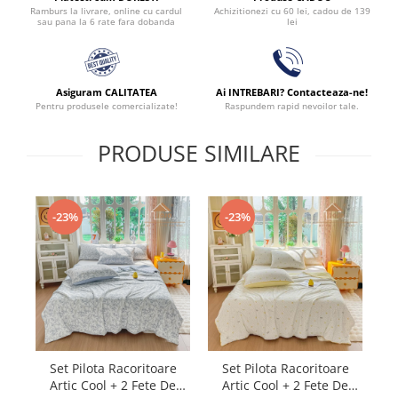
Achizitionezi cu 60 lei, cadou de 139
Ramburs la livrare, online cu cardul
lei
sau pana la 6 rate fara dobanda
Asiguram CALITATEA
Ai INTREBARI? Contacteaza-ne!
Pentru produsele comercializate!
Raspundem rapid nevoilor tale.
PRODUSE SIMILARE
-23%
-23%
Set Pilota Racoritoare
Set Pilota Racoritoare
Artic Cool + 2 Fete De
Artic Cool + 2 Fete De