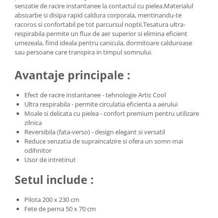
senzatie de racire instantanee la contactul cu pielea.Materialul
absoarbe si disipa rapid caldura corporala, mentinandu-te
racoros si confortabil pe tot parcursul noptii.Tesatura ultra-
respirabila permite un flux de aer superior si elimina eficient
umezeala, fiind ideala pentru canicula, dormitoare calduroase
sau persoane care transpira in timpul somnului.
Avantaje principale :
Efect de racire instantanee - tehnologie Artic Cool
Ultra respirabila - permite circulatia eficienta a aerului
Moale si delicata cu pielea - confort premium pentru utilizare
zilnica
Reversibila (fata-verso) - design elegant si versatil
Reduce senzatia de supraincalzire si ofera un somn mai
odihnitor
Usor de intretinut
Setul include :
Pilota 200 x 230 cm
Fete de perna 50 x 70 cm