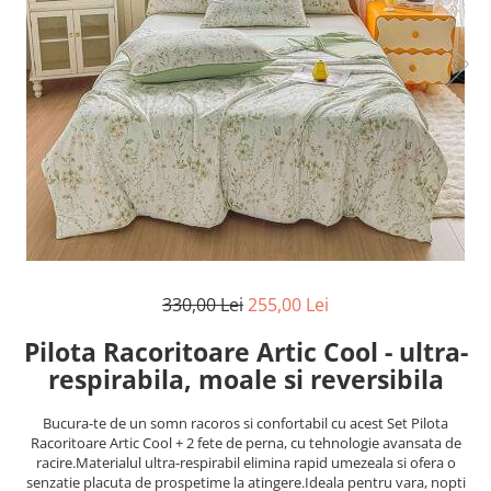
Cearceaf cu elastic
Cearceaf normal
Lenjerii De Pat Creponate
Lenjerii De Pat Bumbac Poplin 2
Persoane
Lenjerii De Pat Bumbac Poplin,
Matlasate, 2 Persoane
Lenjerii De Pat Bumbac Satinat 2
Persoane
Lenjerii De Pat Volanase
330,00 Lei
255,00 Lei
Lenjerii De Pat, Finet Premium 3D,
2 Persoane
Pilota Racoritoare Artic Cool - ultra-
Lenjerii De Pat Jacquard
respirabila, moale si reversibila
Lenjerii De Pat Catifea
Bucura-te de un somn racoros si confortabil cu acest Set Pilota
Lenjerii De Pat Cocolino
Racoritoare Artic Cool + 2 fete de perna, cu tehnologie avansata de
Set Lenjerie De Pat Blana
racire.Materialul ultra-respirabil elimina rapid umezeala si ofera o
senzatie placuta de prospetime la atingere.Ideala pentru vara, nopti
Artificiala De Iepure, 6 Piese, 2