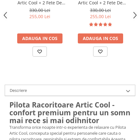
Artic Cool + 2 Fete De
Artic Cool + 2 Fete De
Perna
Perna
330,00 Lei
330,00 Lei
255,00 Lei
255,00 Lei
ADAUGA IN COS
ADAUGA IN COS
Descriere
Pilota Racoritoare Artic Cool -
confort premium pentru un somn
mai rece si mai odihnitor
Transforma orice noapte intr-o experienta de relaxare cu Pilota
Artic Cool, conceputa special pentru persoanele care cauta o
pilota racoritoare, respirabila si extrem de confortabila.Aceasta