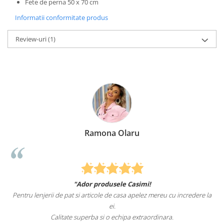
Fete de perna 50 x 70 cm
Informatii conformitate produs
Review-uri
(1)
Ramona Olaru
"Ador produsele Casimi!
Pentru lenjerii de pat si articole de casa apelez mereu cu incredere la
s
ei.
Calitate superba si o echipa extraordinara.