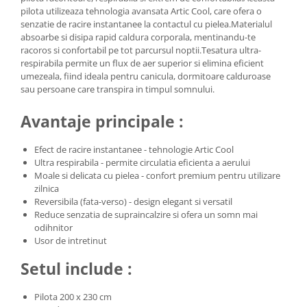
pilota utilizeaza tehnologia avansata Artic Cool, care ofera o
senzatie de racire instantanee la contactul cu pielea.Materialul
absoarbe si disipa rapid caldura corporala, mentinandu-te
racoros si confortabil pe tot parcursul noptii.Tesatura ultra-
respirabila permite un flux de aer superior si elimina eficient
umezeala, fiind ideala pentru canicula, dormitoare calduroase
sau persoane care transpira in timpul somnului.
Avantaje principale :
Efect de racire instantanee - tehnologie Artic Cool
Ultra respirabila - permite circulatia eficienta a aerului
Moale si delicata cu pielea - confort premium pentru utilizare
zilnica
Reversibila (fata-verso) - design elegant si versatil
Reduce senzatia de supraincalzire si ofera un somn mai
odihnitor
Usor de intretinut
Setul include :
Pilota 200 x 230 cm