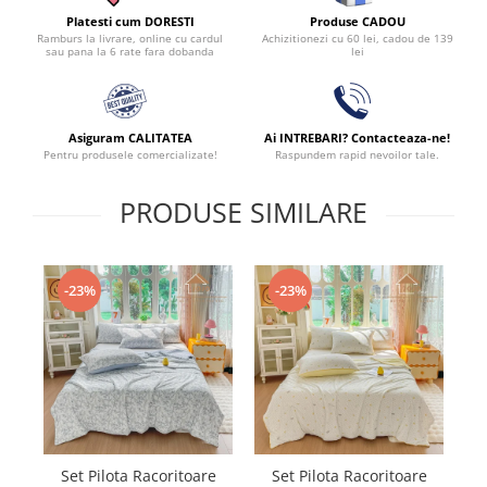
Produse CADOU
Platesti cum DORESTI
Achizitionezi cu 60 lei, cadou de 139
Ramburs la livrare, online cu cardul
lei
sau pana la 6 rate fara dobanda
Asiguram CALITATEA
Ai INTREBARI? Contacteaza-ne!
Pentru produsele comercializate!
Raspundem rapid nevoilor tale.
PRODUSE SIMILARE
-23%
-23%
Set Pilota Racoritoare
Set Pilota Racoritoare