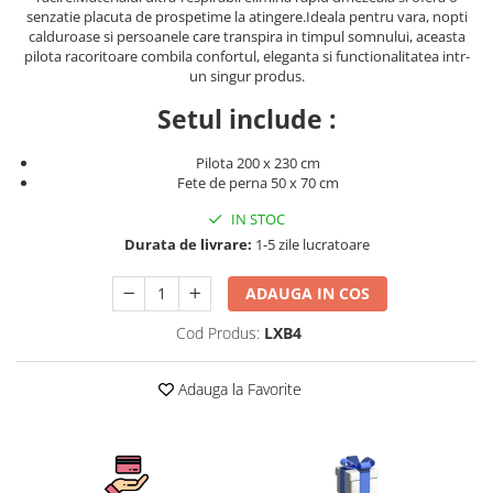
Persoane
senzatie placuta de prospetime la atingere.Ideala pentru vara, nopti
Set Lenjerie Pat Blanita Iepure, 6
calduroase si persoanele care transpira in timpul somnului, aceasta
Piese, Cu Pilota Inclusa
pilota racoritoare combila confortul, eleganta si functionalitatea intr-
un singur produs.
Lenjerii De Pat Premium Collection
Setul include :
Set Lenjerie De Pat, 7 Piese, Cu
Pilota / Cuvertura Inclusa
Pilota 200 x 230 cm
Set Lenjerie De Pat Jacquard Regal,
Fete de perna 50 x 70 cm
11 Piese, Cuvertura Inclusa
IN STOC
Lenjerii Damasc Egiptean King Size
Durata de livrare:
1-5 zile lucratoare
Lenjerii De Pat, Finet Premium, 1
Persoana
ADAUGA IN COS
Lenjerii De Pat Damasc 1 Persoana
Cod Produs:
LXB4
Lenjerii De Pat, Imprimeu 3D, 1
Persoana
Adauga la Favorite