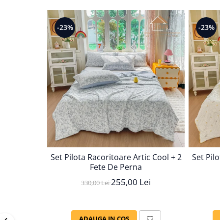
Persoane
Set Lenjerie Pat Blanita Iepure, 6
Piese, Cu Pilota Inclusa
-23%
-23%
Lenjerii De Pat Premium Collection
Set Lenjerie De Pat, 7 Piese, Cu
Pilota / Cuvertura Inclusa
Set Lenjerie De Pat Jacquard Regal,
11 Piese, Cuvertura Inclusa
Lenjerii Damasc Egiptean King Size
Lenjerii De Pat, Finet Premium, 1
Persoana
Lenjerii De Pat Damasc 1 Persoana
Set Pilota Racoritoare Artic Cool + 2
Set Pil
Lenjerii De Pat, Imprimeu 3D, 1
Fete De Perna
Persoana
255,00 Lei
330,00 Lei
ADAUGA IN COS