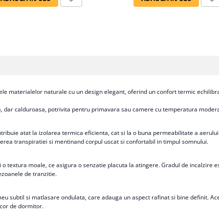
le materialelor naturale cu un design elegant, oferind un confort termic echilibra
ara, dar calduroasa, potrivita pentru primavara sau camere cu temperatura moder
ibuie atat la izolarea termica eficienta, cat si la o buna permeabilitate a aerul
rea transpiratiei si mentinand corpul uscat si confortabil in timpul somnului.
 o textura moale, ce asigura o senzatie placuta la atingere. Gradul de incalzire es
sezoanele de tranzitie.
u subtil si matlasare ondulata, care adauga un aspect rafinat si bine definit. Acest
cor de dormitor.