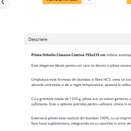
Descriere
Pilota Othello Classico Cottina 155x215 cm
imbina avantaje
Este alegerea ideala pentru cei care isi doresc o pilota uso
Umplutura este formata din bumbac si fibre HCS, ceea ce contr
absorbi umezeala si de a regla temperatura, ajutand la reduce
Cu o greutate totala de 1333 g, pilota are un volum generos si
sufocanta. Este o optiune potrivita pentru utilizare zilnica in 
Exteriorul pilotei este realizat din bumbac 100%, cu un imprime
fara husa suplimentara, integrandu-se cu usurinta in orice de