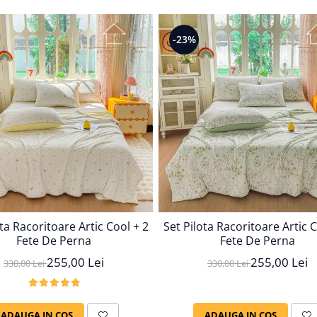
-23%
ota Racoritoare Artic Cool + 2
Set Pilota Racoritoare Artic C
Fete De Perna
Fete De Perna
255,00 Lei
255,00 Lei
330,00 Lei
330,00 Lei
ADAUGA IN COS
ADAUGA IN COS