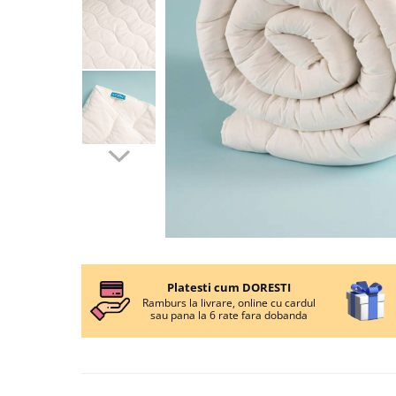
Cearceaf cu elastic
Cearceaf normal
Lenjerii De Pat Creponate
Lenjerii De Pat Bumbac Poplin 2
Persoane
Lenjerii De Pat Bumbac Poplin,
Matlasate, 2 Persoane
Lenjerii De Pat Bumbac Satinat 2
Persoane
Lenjerii De Pat Volanase
Lenjerii De Pat, Finet Premium 3D,
Distribuie
2 Persoane
pe
Platesti cum DORESTI
Facebook
Lenjerii De Pat Jacquard
Ramburs la livrare, online cu cardul
sau pana la 6 rate fara dobanda
Lenjerii De Pat Catifea
Lenjerii De Pat Cocolino
Set Lenjerie De Pat Blana
Artificiala De Iepure, 6 Piese, 2