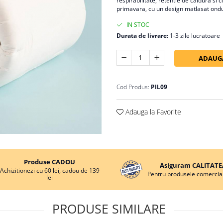
respirabilitate, retentie de caldura si
primavara, cu un design matlasat ondula
IN STOC
Durata de livrare:
1-3 zile lucratoare
ADAUGA
Cod Produs:
PIL09
Adauga la Favorite
Produse CADOU
Asiguram CALITATE
Achizitionezi cu 60 lei, cadou de 139
Pentru produsele comercial
lei
PRODUSE SIMILARE