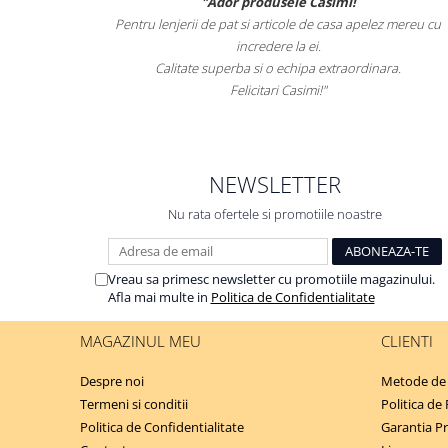
"Ador produsele Casimi!
 de animale
Pentru lenjerii de pat si articole de casa apelez mereu cu
 de mult i-
incredere la ei.
entru el.
Calitate superba si o echipa extraordinara.
Felicitari Casimi!"
.ro
NEWSLETTER
Nu rata ofertele si promotiile noastre
Vreau sa primesc newsletter cu promotiile magazinului.
Afla mai multe in
Politica de Confidentialitate
MAGAZINUL MEU
CLIENTI
Despre noi
Metode de 
Termeni si conditii
Politica de
Politica de Confidentialitate
Garantia P