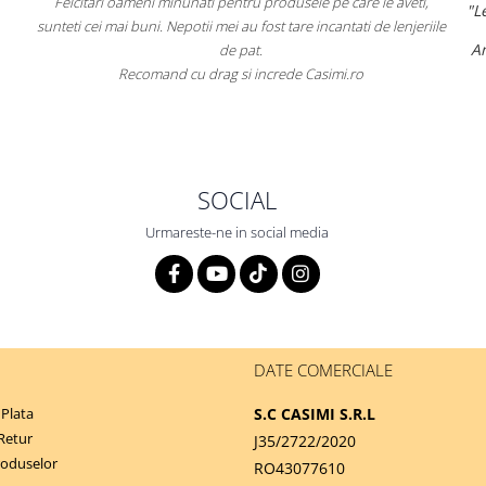
Felcitari oameni minunati pentru produsele pe care le aveti,
"L
sunteti cei mai buni. Nepotii mei au fost tare incantati de lenjeriile
Am
de pat.
Recomand cu drag si increde Casimi.ro
SOCIAL
Urmareste-ne in social media
DATE COMERCIALE
Plata
S.C CASIMI S.R.L
 Retur
J35/2722/2020
roduselor
RO43077610