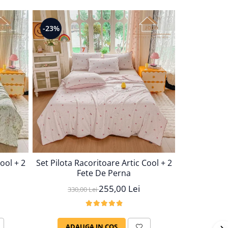
-23%
-30%
ool + 2
Set Pilota Racoritoare Artic Cool + 2
Perna Hote
Fete De Perna
255,00 Lei
330,00 Lei
99,
ADAUGA IN COS
ADAU