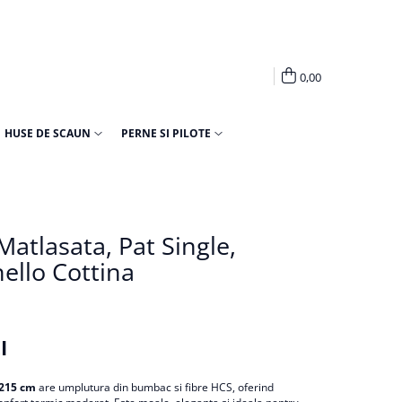
0,00
HUSE DE SCAUN
PERNE SI PILOTE
atlasata, Pat Single,
ello Cottina
I
x215 cm
are umplutura din bumbac si fibre HCS, oferind