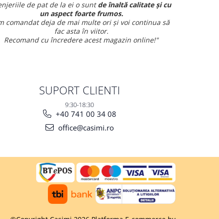
enjeriile de pat de la ei o sunt
de înaltă calitate și cu
Am co
un aspect foarte frumos.
și am avut 
 comandat deja de mai multe ori și voi continua să
fac asta în viitor.
Recomand cu încredere acest magazin online!"
SUPORT CLIENTI
9:30-18:30
+40 741 00 34 08
office@casimi.ro