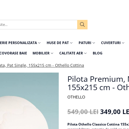
ERIE PERSONALIZATA
HUSE DE PAT
PATURI
CUVERTURI
COVORASE BAIE
MOBILIER
CALITATE AER
BLOG
ta, Pat Single, 155x215 cm - Othello Cottina
Pilota Premium, M
155x215 cm - Oth
OTHELLO
549,00 LEI
349,00 LE
Pilota Othello Classico Cottina 155