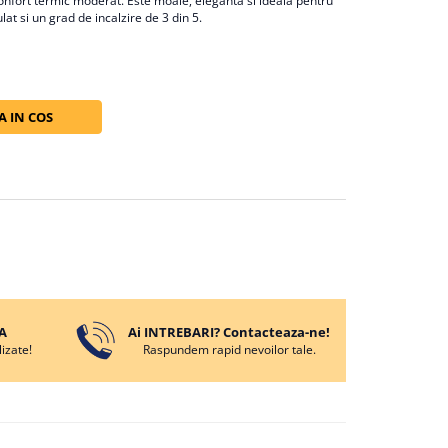
 confort termic moderat. Este moale, eleganta si ideala pentru
t si un grad de incalzire de 3 din 5.
 IN COS
A
Ai INTREBARI? Contacteaza-ne!
izate!
Raspundem rapid nevoilor tale.