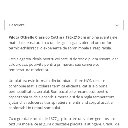
Descriere
Pilota Othello Classico Cottina 195x215 cm
imbina avantajele
materialelor naturale cu un design elegant, oferind un confort
termic echilibrat si o experienta de somn moale si respirabila.
Este alegerea ideala pentru cei care isi doresc o pilota usoara, dar
calduroasa, potrivita pentru primavara sau camere cu
temperatura moderata.
Umplutura este formata din bumbac si fibre HCS, ceea ce
contribuie atat la izolarea termica eficienta, cat si la o buna
permeabilitate a aerului. Bumbacul este recunoscut pentru
capacitatea sa de a absorbi umezeala si de a regla temperatura,
ajutand la reducerea transpiratiei si mentinand corpul uscat si
confortabil in timpul somnului.
Cu o greutate totala de 1677 g, pilota are un volum generos si o
textura moale, ce asigura o senzatie placuta la atingere. Gradul de