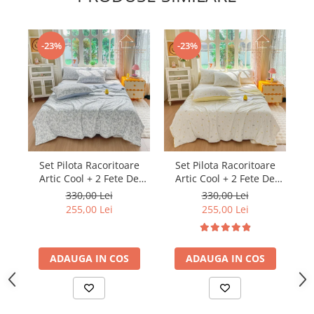
-23%
-23%
Set Pilota Racoritoare
Set Pilota Racoritoare
Artic Cool + 2 Fete De
Artic Cool + 2 Fete De
Perna
Perna
330,00 Lei
330,00 Lei
255,00 Lei
255,00 Lei
ADAUGA IN COS
ADAUGA IN COS