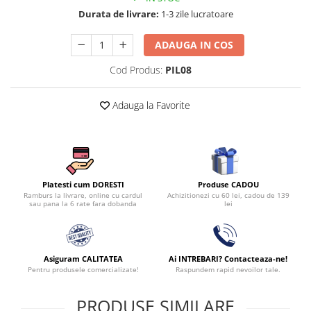
Persoane
Durata de livrare:
1-3 zile lucratoare
Set Lenjerie Pat Blanita Iepure, 6
Piese, Cu Pilota Inclusa
ADAUGA IN COS
Lenjerii De Pat Premium Collection
Cod Produs:
PIL08
Set Lenjerie De Pat, 7 Piese, Cu
Pilota / Cuvertura Inclusa
Adauga la Favorite
Set Lenjerie De Pat Jacquard Regal,
11 Piese, Cuvertura Inclusa
Lenjerii Damasc Egiptean King Size
Lenjerii De Pat, Finet Premium, 1
Persoana
Produse CADOU
Platesti cum DORESTI
Achizitionezi cu 60 lei, cadou de 139
Ramburs la livrare, online cu cardul
Lenjerii De Pat Damasc 1 Persoana
lei
sau pana la 6 rate fara dobanda
Lenjerii De Pat, Imprimeu 3D, 1
Persoana
Asiguram CALITATEA
Ai INTREBARI? Contacteaza-ne!
Pentru produsele comercializate!
Raspundem rapid nevoilor tale.
PRODUSE SIMILARE