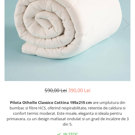
Cearceaf cu elastic
Cearceaf normal
Lenjerii De Pat Creponate
Lenjerii De Pat Bumbac Poplin 2
Persoane
Lenjerii De Pat Bumbac Poplin,
Matlasate, 2 Persoane
Lenjerii De Pat Bumbac Satinat 2
Persoane
Lenjerii De Pat Volanase
Lenjerii De Pat, Finet Premium 3D,
2 Persoane
590,00 Lei
390,00 Lei
Lenjerii De Pat Jacquard
Pilota Othello Classico Cottina 195x215 cm
are umplutura din
bumbac si fibre HCS, oferind respirabilitate, retentie de caldura si
Lenjerii De Pat Catifea
confort termic moderat. Este moale, eleganta si ideala pentru
Lenjerii De Pat Cocolino
primavara, cu un design matlasat ondulat si un grad de incalzire de 3
din 5.
Set Lenjerie De Pat Blana
Artificiala De Iepure, 6 Piese, 2
IN STOC