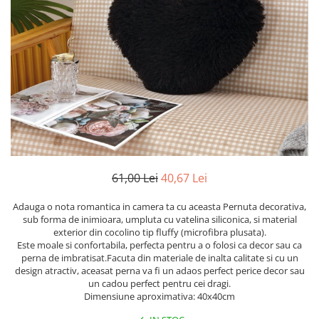
Cearceaf cu elastic
Cearceaf normal
Lenjerii De Pat Creponate
Lenjerii De Pat Bumbac Poplin 2
Persoane
Lenjerii De Pat Bumbac Poplin,
Matlasate, 2 Persoane
Lenjerii De Pat Bumbac Satinat 2
Persoane
Lenjerii De Pat Volanase
61,00 Lei
40,67 Lei
Lenjerii De Pat, Finet Premium 3D,
Adauga o nota romantica in camera ta cu aceasta Pernuta decorativa,
2 Persoane
sub forma de inimioara, umpluta cu vatelina siliconica, si material
exterior din cocolino tip fluffy (microfibra plusata).
Lenjerii De Pat Jacquard
Este moale si confortabila, perfecta pentru a o folosi ca decor sau ca
Lenjerii De Pat Catifea
perna de imbratisat.Facuta din materiale de inalta calitate si cu un
design atractiv, aceasat perna va fi un adaos perfect perice decor sau
Lenjerii De Pat Cocolino
un cadou perfect pentru cei dragi.
Dimensiune aproximativa: 40x40cm
Set Lenjerie De Pat Blana
Artificiala De Iepure, 6 Piese, 2