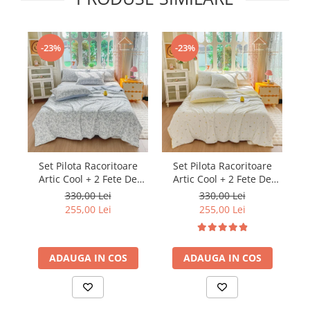
-23%
-23%
Set Pilota Racoritoare
Set Pilota Racoritoare
Artic Cool + 2 Fete De
Artic Cool + 2 Fete De
Perna
Perna
330,00 Lei
330,00 Lei
255,00 Lei
255,00 Lei
ADAUGA IN COS
ADAUGA IN COS