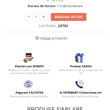
IN STOC
Persoane
Durata de livrare:
1-3 zile lucratoare
Set Lenjerie Pat Blanita Iepure, 6
Piese, Cu Pilota Inclusa
ADAUGA IN COS
Lenjerii De Pat Premium Collection
Cod Produs:
JO702
Set Lenjerie De Pat, 7 Piese, Cu
Pilota / Cuvertura Inclusa
Adauga la Favorite
Set Lenjerie De Pat Jacquard Regal,
11 Piese, Cuvertura Inclusa
Lenjerii Damasc Egiptean King Size
Lenjerii De Pat, Finet Premium, 1
Persoana
Produse CADOU
Platesti cum DORESTI
Achizitionezi cu 60 lei, cadou de 139
Ramburs la livrare, online cu cardul
Lenjerii De Pat Damasc 1 Persoana
lei
sau pana la 6 rate fara dobanda
Lenjerii De Pat, Imprimeu 3D, 1
Persoana
Asiguram CALITATEA
Ai INTREBARI? Contacteaza-ne!
Pentru produsele comercializate!
Raspundem rapid nevoilor tale.
PRODUSE SIMILARE