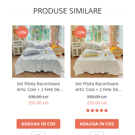
PRODUSE SIMILARE
-23%
-23%
Set Pilota Racoritoare
Set Pilota Racoritoare
Artic Cool + 2 Fete De
Artic Cool + 2 Fete De
Perna
Perna
330,00 Lei
330,00 Lei
255,00 Lei
255,00 Lei
ADAUGA IN COS
ADAUGA IN COS