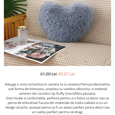
Cearceaf cu elastic
Cearceaf normal
Lenjerii De Pat Creponate
Lenjerii De Pat Bumbac Poplin 2
Persoane
Lenjerii De Pat Bumbac Poplin,
Matlasate, 2 Persoane
Lenjerii De Pat Bumbac Satinat 2
Persoane
Lenjerii De Pat Volanase
Lenjerii De Pat, Finet Premium 3D,
61,00 Lei
40,67 Lei
2 Persoane
Lenjerii De Pat Jacquard
Adauga o nota romantica in camera ta cu aceasta Pernuta decorativa,
sub forma de inimioara, umpluta cu vatelina siliconica, si material
Lenjerii De Pat Catifea
exterior din cocolino tip fluffy (microfibra plusata).
Este moale si confortabila, perfecta pentru a o folosi ca decor sau ca
Lenjerii De Pat Cocolino
perna de imbratisat.Facuta din materiale de inalta calitate si cu un
design atractiv, aceasat perna va fi un adaos perfect perice decor sau
Set Lenjerie De Pat Blana
un cadou perfect pentru cei dragi.
Artificiala De Iepure, 6 Piese, 2