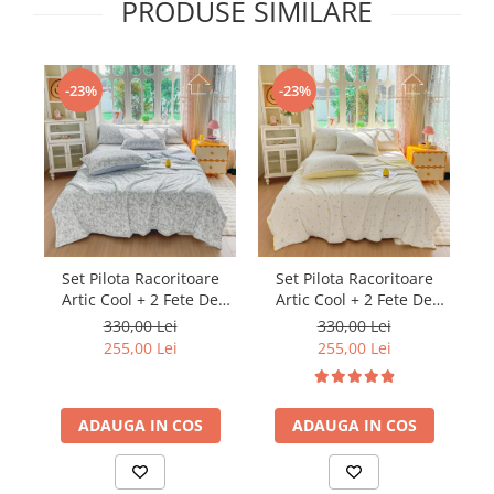
PRODUSE SIMILARE
-23%
-23%
Set Pilota Racoritoare
Set Pilota Racoritoare
Artic Cool + 2 Fete De
Artic Cool + 2 Fete De
Perna
Perna
330,00 Lei
330,00 Lei
255,00 Lei
255,00 Lei
ADAUGA IN COS
ADAUGA IN COS