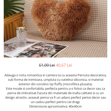
Cearceaf cu elastic
Cearceaf normal
Lenjerii De Pat Creponate
Lenjerii De Pat Bumbac Poplin 2
Persoane
Lenjerii De Pat Bumbac Poplin,
Matlasate, 2 Persoane
Lenjerii De Pat Bumbac Satinat 2
Persoane
Lenjerii De Pat Volanase
61,00 Lei
40,67 Lei
Lenjerii De Pat, Finet Premium 3D,
2 Persoane
Adauga o nota romantica in camera ta cu aceasta Pernuta decorativa,
sub forma de inimioara, umpluta cu vatelina siliconica, si material
Lenjerii De Pat Jacquard
exterior din cocolino tip fluffy (microfibra plusata).
Este moale si confortabila, perfecta pentru a o folosi ca decor sau ca
Lenjerii De Pat Catifea
perna de imbratisat.Facuta din materiale de inalta calitate si cu un
Lenjerii De Pat Cocolino
design atractiv, aceasat perna va fi un adaos perfect perice decor sau
un cadou perfect pentru cei dragi.
Set Lenjerie De Pat Blana
Dimensiune aproximativa: 40x40cm
Artificiala De Iepure, 6 Piese, 2