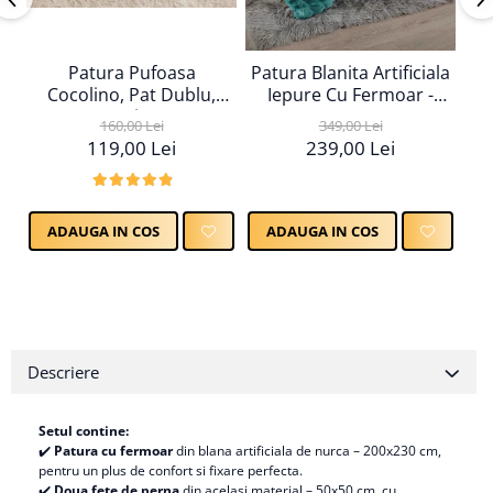
Patura Pufoasa
Patura Blanita Artificiala
Cocolino, Pat Dublu,
Iepure Cu Fermoar -
Textura Reiata, Crem
Turcoaz
160,00 Lei
349,00 Lei
119,00 Lei
239,00 Lei
ADAUGA IN COS
ADAUGA IN COS
Descriere
Setul contine:
✔️
Patura cu fermoar
din blana artificiala de nurca – 200x230 cm,
pentru un plus de confort si fixare perfecta.
✔️
Doua fete de perna
din acelasi material – 50x50 cm, cu