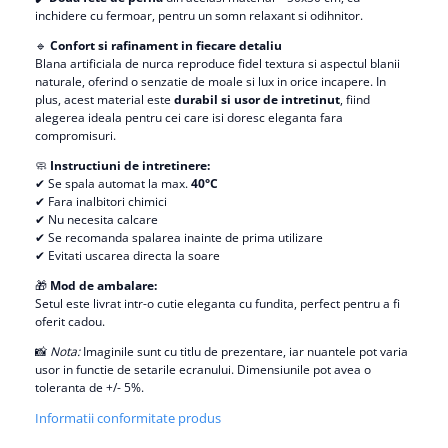
inchidere cu fermoar, pentru un somn relaxant si odihnitor.
🔹
Confort si rafinament in fiecare detaliu
Blana artificiala de nurca reproduce fidel textura si aspectul blanii
naturale, oferind o senzatie de moale si lux in orice incapere. In
plus, acest material este
durabil si usor de intretinut
, fiind
alegerea ideala pentru cei care isi doresc eleganta fara
compromisuri.
🧼
Instructiuni de intretinere:
✔ Se spala automat la max.
40°C
✔ Fara inalbitori chimici
✔ Nu necesita calcare
✔ Se recomanda spalarea inainte de prima utilizare
✔ Evitati uscarea directa la soare
🎁
Mod de ambalare:
Setul este livrat intr-o cutie eleganta cu fundita, perfect pentru a fi
oferit cadou.
📸
Nota:
Imaginile sunt cu titlu de prezentare, iar nuantele pot varia
usor in functie de setarile ecranului. Dimensiunile pot avea o
toleranta de +/- 5%.
Informatii conformitate produs