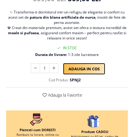
Persoane
Set Lenjerie Pat Blanita Iepure, 6
✨ Transforma-ti dormitorul intr-un refugiu de eleganta si confort cu
Piese, Cu Pilota Inclusa
acest set de
patura din blana artificiala de nurca
, insotit de fete de
perna asortate.
Lenjerii De Pat Premium Collection
💎 Creat din materiale premium, acest set ofera o textura incredibil de
Set Lenjerie De Pat, 7 Piese, Cu
moale si pufoasa
, asigurand confort maxim – perfect pentru rasfat si
relaxare in orice sezon!
Pilota / Cuvertura Inclusa
IN STOC
Set Lenjerie De Pat Jacquard Regal,
11 Piese, Cuvertura Inclusa
Durata de livrare:
1-3 zile lucratoare
Lenjerii Damasc Egiptean King Size
ADAUGA IN COS
Lenjerii De Pat, Finet Premium, 1
Persoana
Cod Produs:
SPNJ2
Lenjerii De Pat Damasc 1 Persoana
Adauga la Favorite
Lenjerii De Pat, Imprimeu 3D, 1
Persoana
Platesti cum DORESTI
Produse CADOU
Ramburs la livrare, online cu
Achizitionezi cu 60 lei, cadou de