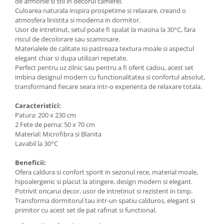
de armonie si stil in decorul camerei.
Culoarea naturala inspira prospetime si relaxare, creand o
atmosfera linistita si moderna in dormitor.
Usor de intretinut, setul poate fi spalat la masina la 30°C, fara
riscul de decolorare sau scamosare.
Materialele de calitate isi pastreaza textura moale si aspectul
elegant chiar si dupa utilizari repetate.
Perfect pentru uz zilnic sau pentru a fi oferit cadou, acest set
imbina designul modern cu functionalitatea si confortul absolut,
transformand fiecare seara intr-o experienta de relaxare totala.
Caracteristici:
Patura: 200 x 230 cm
2 Fete de perna: 50 x 70 cm
Material: Microfibra si Blanita
Lavabil la 30°C
Beneficii:
Ofera caldura si confort sporit in sezonul rece, material moale,
hipoalergenic si placut la atingere, design modern si elegant.
Potrivit oricarui decor, usor de intretinut si rezistent in timp.
Transforma dormitorul tau intr-un spatiu calduros, elegant si
primitor cu acest set de pat rafinat si functional.