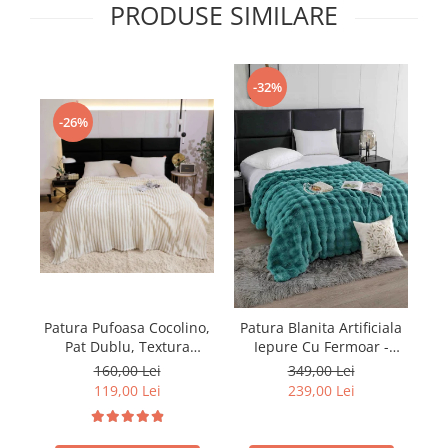
PRODUSE SIMILARE
-32%
-26%
Patura Pufoasa Cocolino,
Pa
Patura Blanita Artificiala
Pat Dublu, Textura
Iepure Cu Fermoar -
Reiata, Crem
Turcoaz
160,00 Lei
349,00 Lei
119,00 Lei
239,00 Lei