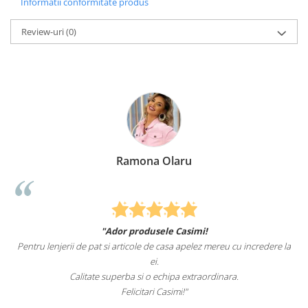
Informatii conformitate produs
Review-uri
(0)
Ramona Olaru
"Ador produsele Casimi!
Felcitari oameni minun
 si articole de casa apelez mereu cu incredere la
sunteti cei mai buni. Nepoti
ei.
 superba si o echipa extraordinara.
Recomand cu
Felicitari Casimi!"