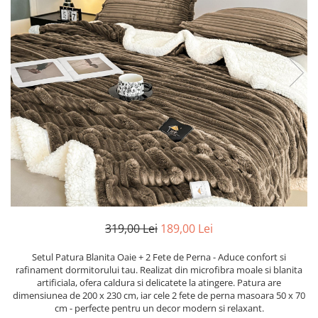
Cearceaf cu elastic
Cearceaf normal
Lenjerii De Pat Creponate
Lenjerii De Pat Bumbac Poplin 2
Persoane
Lenjerii De Pat Bumbac Poplin,
Matlasate, 2 Persoane
Lenjerii De Pat Bumbac Satinat 2
Persoane
Lenjerii De Pat Volanase
Lenjerii De Pat, Finet Premium 3D,
2 Persoane
319,00 Lei
189,00 Lei
Lenjerii De Pat Jacquard
Lenjerii De Pat Catifea
Setul Patura Blanita Oaie + 2 Fete de Perna - Aduce confort si
rafinament dormitorului tau. Realizat din microfibra moale si blanita
Lenjerii De Pat Cocolino
artificiala, ofera caldura si delicatete la atingere. Patura are
dimensiunea de 200 x 230 cm, iar cele 2 fete de perna masoara 50 x 70
Set Lenjerie De Pat Blana
cm - perfecte pentru un decor modern si relaxant.
Artificiala De Iepure, 6 Piese, 2