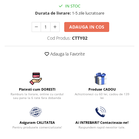
Persoane
IN STOC
Set Lenjerie Pat Blanita Iepure, 6
Durata de livrare:
1-5 zile lucratoare
Piese, Cu Pilota Inclusa
Lenjerii De Pat Premium Collection
ADAUGA IN COS
Set Lenjerie De Pat, 7 Piese, Cu
Cod Produs:
CTTY02
Pilota / Cuvertura Inclusa
Set Lenjerie De Pat Jacquard Regal,
Adauga la Favorite
11 Piese, Cuvertura Inclusa
Lenjerii Damasc Egiptean King Size
Lenjerii De Pat, Finet Premium, 1
Persoana
Produse CADOU
Platesti cum DORESTI
Lenjerii De Pat Damasc 1 Persoana
Achizitionezi cu 60 lei, cadou de 139
Ramburs la livrare, online cu cardul
lei
sau pana la 6 rate fara dobanda
Lenjerii De Pat, Imprimeu 3D, 1
Persoana
Asiguram CALITATEA
Ai INTREBARI? Contacteaza-ne!
Pentru produsele comercializate!
Raspundem rapid nevoilor tale.