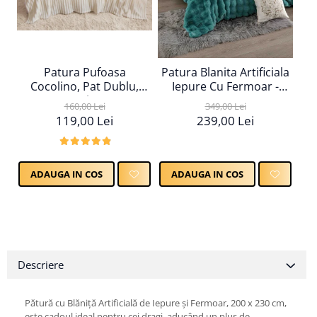
Patura Pufoasa
Patura Blanita Artificiala
Cocolino, Pat Dublu,
Iepure Cu Fermoar -
Textura Reiata, Crem
Turcoaz
160,00 Lei
349,00 Lei
119,00 Lei
239,00 Lei
ADAUGA IN COS
ADAUGA IN COS
Descriere
Pătură cu Blăniță Artificială de Iepure și Fermoar, 200 x 230 cm,
este cadoul ideal pentru cei dragi, aducând un plus de