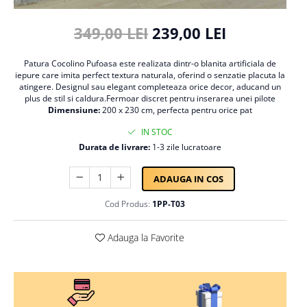
Persoane
Set Lenjerie Pat Blanita Iepure, 6
349,00 LEI
239,00 LEI
Piese, Cu Pilota Inclusa
Lenjerii De Pat Premium Collection
Patura Cocolino Pufoasa este realizata dintr-o blanita artificiala de
Set Lenjerie De Pat, 7 Piese, Cu
iepure care imita perfect textura naturala, oferind o senzatie placuta la
Pilota / Cuvertura Inclusa
atingere. Designul sau elegant completeaza orice decor, aducand un
plus de stil si caldura.Fermoar discret pentru inserarea unei pilote
Set Lenjerie De Pat Jacquard Regal,
Dimensiune:
200 x 230 cm, perfecta pentru orice pat
11 Piese, Cuvertura Inclusa
IN STOC
Lenjerii Damasc Egiptean King Size
Durata de livrare:
1-3 zile lucratoare
Lenjerii De Pat, Finet Premium, 1
Persoana
ADAUGA IN COS
Lenjerii De Pat Damasc 1 Persoana
Cod Produs:
1PP-T03
Lenjerii De Pat, Imprimeu 3D, 1
Persoana
Adauga la Favorite