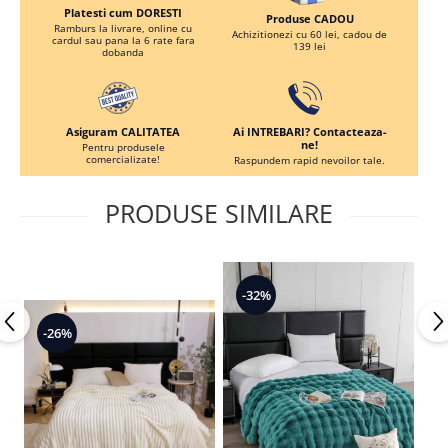
Platesti cum DORESTI
Produse CADOU
Ramburs la livrare, online cu
Achizitionezi cu 60 lei, cadou de
cardul sau pana la 6 rate fara
139 lei
dobanda
Ai INTREBARI? Contacteaza-
Asiguram CALITATEA
ne!
Pentru produsele
comercializate!
Raspundem rapid nevoilor tale.
PRODUSE SIMILARE
-32%
-26%
-