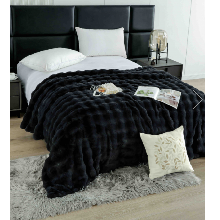
Cearceaf cu elastic
Cearceaf normal
Lenjerii De Pat Creponate
Lenjerii De Pat Bumbac Poplin 2
Persoane
Lenjerii De Pat Bumbac Poplin,
Matlasate, 2 Persoane
Lenjerii De Pat Bumbac Satinat 2
Persoane
Lenjerii De Pat Volanase
Lenjerii De Pat, Finet Premium 3D,
2 Persoane
Lenjerii De Pat Jacquard
Lenjerii De Pat Catifea
Lenjerii De Pat Cocolino
Set Lenjerie De Pat Blana
Artificiala De Iepure, 6 Piese, 2