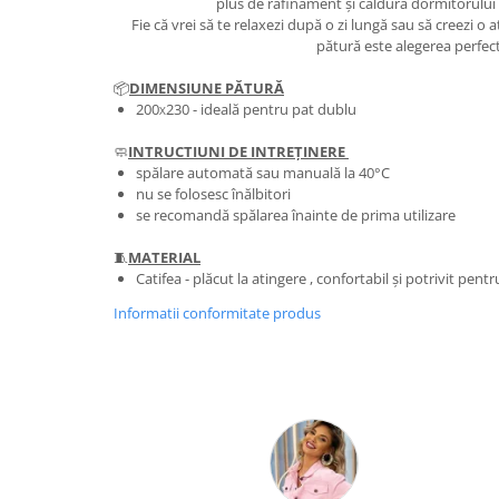
plus de rafinament și căldură dormitorului s
Fie că vrei să te relaxezi după o zi lungă sau să creezi o 
pătură este alegerea perfec
📦
DIMENSIUNE PĂTURĂ
200
230 - ideală pentru pat dublu
X
🧼
INTRUCTIUNI DE INTREȚINERE
spălare automată sau manuală la 40°C
nu se folosesc înălbitori
se recomandă spălarea înainte de prima utilizare
🧵
MATERIAL
Catifea - plăcut la atingere , confortabil și potrivit pen
Informatii conformitate produs