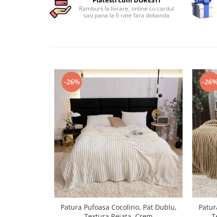
Persoane
Ramburs la livrare, online cu cardul
Set Lenjerie Pat Blanita Iepure, 6
sau pana la 6 rate fara dobanda
Piese, Cu Pilota Inclusa
Lenjerii De Pat Premium Collection
Set Lenjerie De Pat, 7 Piese, Cu
Pilota / Cuvertura Inclusa
Set Lenjerie De Pat Jacquard Regal,
-26%
-26
11 Piese, Cuvertura Inclusa
Lenjerii Damasc Egiptean King Size
Lenjerii De Pat, Finet Premium, 1
Persoana
Lenjerii De Pat Damasc 1 Persoana
Lenjerii De Pat, Imprimeu 3D, 1
Persoana
Patura Pufoasa Cocolino, Pat Dublu,
Patur
Textura Reiata, Crem
T