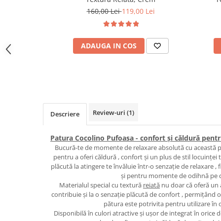
160,00 Lei
119,00 Lei
ADAUGA IN COS
Review-uri
(1)
Descriere
Patura Cocolino Pufoasa - confort și căldură pent
Bucură-te de momente de relaxare absolută cu această p
pentru a oferi căldură , confort și un plus de stil locuinței
plăcută la atingere te învăluie într-o senzație de relaxare , 
și pentru momente de odihnă pe 
Materialul special cu textură
reiată
nu doar că oferă un 
contribuie și la o senzație plăcută de confort , permițând o b
pătura este potrivita pentru utilizare în
Disponibilă în culori atractive și ușor de integrat în oric