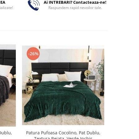
TEA
Ai INTREBARI? Contacteaza-ne!
alizate!
Raspundem rapid nevoilor tale.
-26%
Dublu,
Patura Pufoasa Cocolino, Pat Dublu,
Patura Coco
Textura Reiata, Verde Inchis