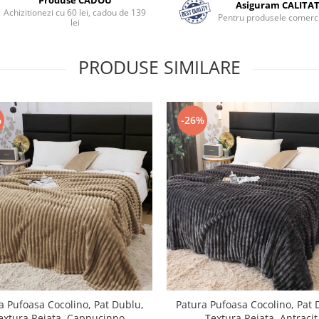
Asiguram CALITA
Achizitionezi cu 60 lei, cadou de 139
Pentru produsele comerci
lei
PRODUSE SIMILARE
%
-26%
a Pufoasa Cocolino, Pat Dublu,
Patura Pufoasa Cocolino, Pat 
extura Reiata, Cappucinno
Textura Reiata, Antracit