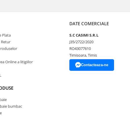
DATE COMERCIALE
 Plata
S.C CASIMI S.R.L
e Retur
J35/2722/2020
Produselor
RO43077610
Timisoara, Timis
a Online a litigiilor
Contacteaza-ne
L
RODUSE
baie
 baie bumbac
e