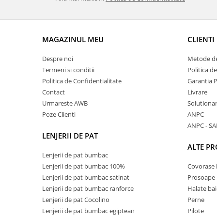
MAGAZINUL MEU
CLIENTI
Despre noi
Metode de
Termeni si conditii
Politica d
Politica de Confidentialitate
Garantia 
Contact
Livrare
Urmareste AWB
Solutionare
Poze Clienti
ANPC
ANPC - SA
LENJERII DE PAT
ALTE P
Lenjerii de pat bumbac
Lenjerii de pat bumbac 100%
Covorase 
Lenjerii de pat bumbac satinat
Prosoape
Lenjerii de pat bumbac ranforce
Halate bai
Lenjerii de pat Cocolino
Perne
Lenjerii de pat bumbac egiptean
Pilote