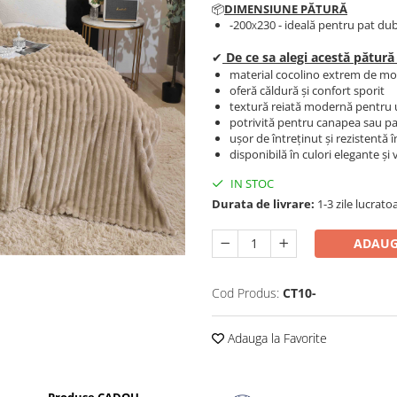
📦
DIMENSIUNE PĂTURĂ
-200
230 - ideală pentru pat du
X
✔
De ce sa alegi acestă pătură
material cocolino extrem de mo
oferă căldură și confort sporit
textură reiată modernă pentru 
potrivită pentru canapea sau p
ușor de întreținut și rezistentă 
disponibilă în culori elegante și 
IN STOC
Durata de livrare:
1-3 zile lucrato
ADAUG
Cod Produs:
CT10-
Adauga la Favorite
Produse CADOU