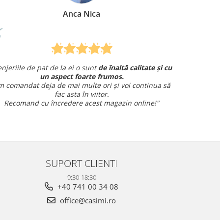
nca Nica
Mirela Verm
 ei o sunt
de înaltă calitate și cu
Am comandat o lenjerie de
t foarte frumos.
și am avut o întrebare și
am prim
i multe ori și voi continua să
amabil.
sta în viitor.
Sunt foarte mul
ere acest magazin online!"
SUPORT CLIENTI
9:30-18:30
+40 741 00 34 08
office@casimi.ro