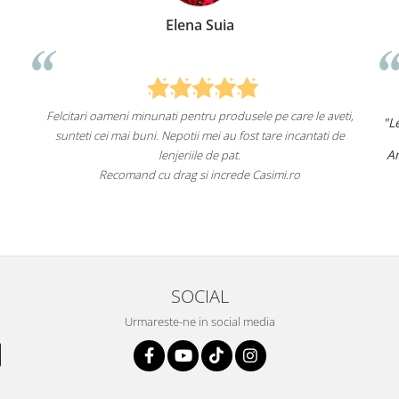
Elena Suia
A
i minunati pentru produsele pe care le aveti,
"Lenjeriile de pat de la
i buni. Nepotii mei au fost tare incantati de
un aspec
Am comandat deja de ma
lenjeriile de pat.
fac a
mand cu drag si increde Casimi.ro
Recomand cu încred
SOCIAL
Urmareste-ne in social media