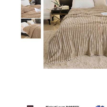
Cearceaf cu elastic
Cearceaf normal
Lenjerii De Pat Creponate
Lenjerii De Pat Bumbac Poplin 2
Persoane
Lenjerii De Pat Bumbac Poplin,
Matlasate, 2 Persoane
Lenjerii De Pat Bumbac Satinat 2
Persoane
Lenjerii De Pat Volanase
Lenjerii De Pat, Finet Premium 3D,
2 Persoane
Distribuie
Lenjerii De Pat Jacquard
pe
Facebook
Lenjerii De Pat Catifea
Lenjerii De Pat Cocolino
Set Lenjerie De Pat Blana
Artificiala De Iepure, 6 Piese, 2
Platesti cum DORESTI