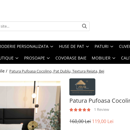
RODERIE PERSONALIZATA
HUSE DE PAT
PATURI
CUVE
UTIQUE
PROSOAPE
COVORASE BAIE
MOBILIER
CALI
ile /
Patura Pufoasa Cocolino, Pat Dublu, Textura Reiata, Bej
Patura Pufoasa Cocolin
1 Review
160,00 Lei
119,00 Lei