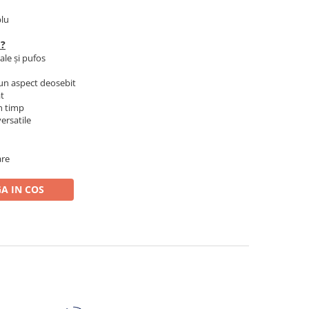
blu
 ?
ale și pufos
un aspect deosebit
at
în timp
versatile
are
A IN COS