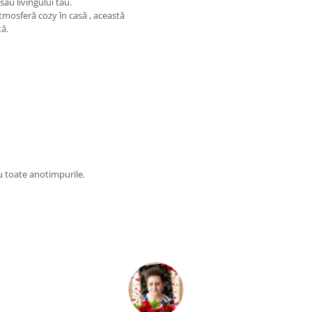
au livingului tău.
atmosferă cozy în casă , această
tă.
tru toate anotimpurile.