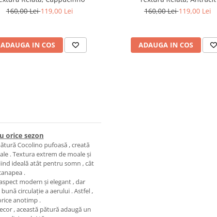
160,00 Lei
119,00 Lei
160,00 Lei
119,00 Lei
ADAUGA IN COS
ADAUGA IN COS
ru orice sezon
ătură Cocolino pufoasă , creată
 tale . Textura extrem de moale și
fiind ideală atât pentru somn , cât
canapea .
aspect modern și elegant , dar
ună circulație a aerului . Astfel ,
 orice anotimp .
e decor , această pătură adaugă un