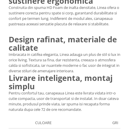
sustinere ergonomica
Construita din spuma HD Foam de inalta densitate, Linea ofera o
sustinere corecta pentru spate si corp, garantand durabilitate si
confort pe termen lung. Indiferent de modul alex, canapeaua
pastreaza aceeasi senzatie placuta de relaxare si stabilitate.
Design rafinat, materiale de
calitate
Imbracata in catifea eleganta, Linea adauga un plus de stil si lux in
orice living. Textura sa fina, dar rezistenta, creeaza o atmosfera
calda si sofisticata, iar nuantele moderne o fac usor de integrat in
diverse stiluri de amenajare interioara.
Livrare inteligenta, montaj
simplu
Pentru confortul tau, canapeaua Linea este livrata vidata intr-o
cutie compacta, usor de transportat si de instalat. In doar cateva
minute, produsul prinde viata, iar spuma isi recapata forma
naturala dupa cele 72 de ore recomandate.
CULOARE
GRI