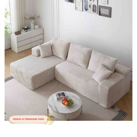
Cearceaf cu elastic
Cearceaf normal
Lenjerii De Pat Creponate
Lenjerii De Pat Bumbac Poplin 2
Persoane
Lenjerii De Pat Bumbac Poplin,
Matlasate, 2 Persoane
Lenjerii De Pat Bumbac Satinat 2
Persoane
Lenjerii De Pat Volanase
Lenjerii De Pat, Finet Premium 3D,
2 Persoane
Lenjerii De Pat Jacquard
Lenjerii De Pat Catifea
Lenjerii De Pat Cocolino
Set Lenjerie De Pat Blana
Artificiala De Iepure, 6 Piese, 2