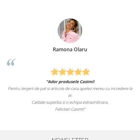
na Olaru
Elena 
dusele Casimi!
Felcitari oameni minunati pentru
le de casa apelez mereu cu incredere la
sunteti cei mai buni. Nepotii mei au fo
ei.
pat.
i o echipa extraordinara.
Recomand cu drag si 
tari Casimi!"
NEWSLETTER