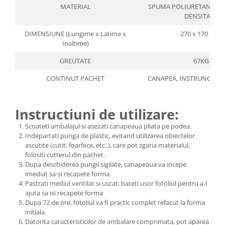
MATERIAL
SPUMA POLIURETANICA D
DENSITATE
DIMENSIUNE (Lungime x Latime x
270 x 170 x 70
Inaltime)
GREUTATE
67KG
CONTINUT PACHET
CANAPEA, INSTRUNCTIUN
Instructiuni de utilizare:
Scoateti ambalajul si asezati canapeaua pliata pe podea.
Indepartati punga de plastic, evitand utilizarea obiectelor
ascutite (cutit, foarfece, etc..), care pot zgaria materialul,
folositi cutterul din pachet.
Dupa deschiderea pungii sigilate, canapeaua va incepe
imediat sa-si recapete forma.
Pastrati mediul ventilat si uscat; bateti usor fotoliul pentru a-l
ajuta sa isi recapete forma
Dupa 72 de ore, fotoliul va fi practic complet refacut la forma
initiala.
Datorita caracteristicilor de ambalare comprimata, pot aparea