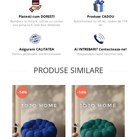
Produse CADOU
Platesti cum DORESTI
Achizitionezi cu 60 lei, cadou de 139
Ramburs la livrare, online cu cardul
lei
sau pana la 6 rate fara dobanda
Asiguram CALITATEA
Ai INTREBARI? Contacteaza-ne!
Pentru produsele comercializate!
Raspundem rapid nevoilor tale.
PRODUSE SIMILARE
-14%
-14%