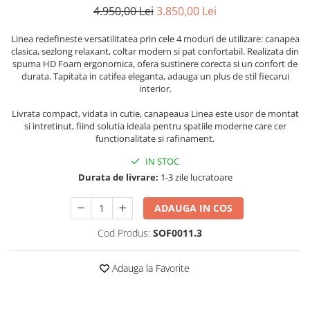
Persoane
4.950,00 Lei
3.850,00 Lei
Set Lenjerie Pat Blanita Iepure, 6
Piese, Cu Pilota Inclusa
Linea redefineste versatilitatea prin cele 4 moduri de utilizare: canapea
clasica, sezlong relaxant, coltar modern si pat confortabil. Realizata din
Lenjerii De Pat Premium Collection
spuma HD Foam ergonomica, ofera sustinere corecta si un confort de
Set Lenjerie De Pat, 7 Piese, Cu
durata. Tapitata in catifea eleganta, adauga un plus de stil fiecarui
Pilota / Cuvertura Inclusa
interior.
Set Lenjerie De Pat Jacquard Regal,
Livrata compact, vidata in cutie, canapeaua Linea este usor de montat
11 Piese, Cuvertura Inclusa
si intretinut, fiind solutia ideala pentru spatiile moderne care cer
functionalitate si rafinament.
Lenjerii Damasc Egiptean King Size
IN STOC
Lenjerii De Pat, Finet Premium, 1
Durata de livrare:
1-3 zile lucratoare
Persoana
Lenjerii De Pat Damasc 1 Persoana
ADAUGA IN COS
Lenjerii De Pat, Imprimeu 3D, 1
Cod Produs:
SOF0011.3
Persoana
Adauga la Favorite