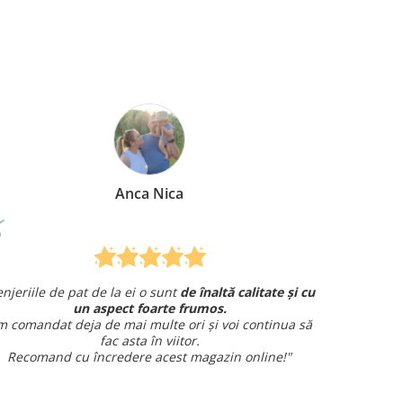
a Nica
Mirela Vermes
 o sunt
de înaltă calitate și cu
Am comandat o lenjerie de pa
oarte frumos.
și am avut o întrebare și
am primit
ulte ori și voi continua să
amabil.
 în viitor.
Sunt foarte mulțum
 acest magazin online!"