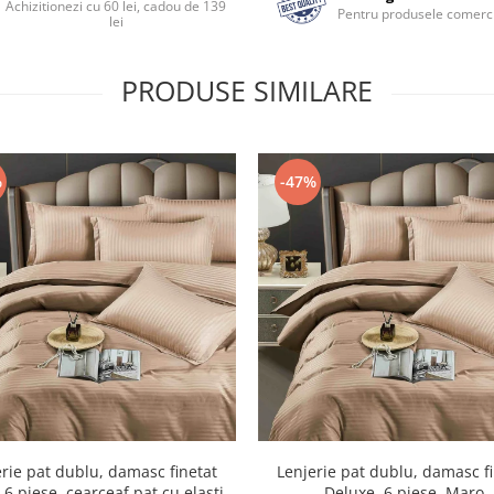
Achizitionezi cu 60 lei, cadou de 139
Pentru produsele comerci
lei
PRODUSE SIMILARE
%
-47%
rie pat dublu, damasc finetat
Lenjerie pat dublu, damasc f
 6 piese, cearceaf pat cu elastic,
Deluxe, 6 piese, Maro