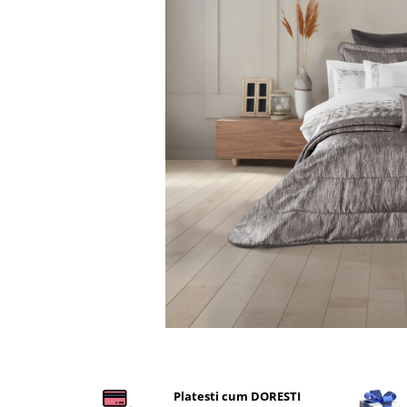
Cearceaf cu elastic
Cearceaf normal
Lenjerii De Pat Creponate
Lenjerii De Pat Bumbac Poplin 2
Persoane
Lenjerii De Pat Bumbac Poplin,
Matlasate, 2 Persoane
Lenjerii De Pat Bumbac Satinat 2
Persoane
Lenjerii De Pat Volanase
Lenjerii De Pat, Finet Premium 3D,
2 Persoane
Lenjerii De Pat Jacquard
Lenjerii De Pat Catifea
Lenjerii De Pat Cocolino
Distribuie
pe
Set Lenjerie De Pat Blana
Platesti cum DORESTI
Facebook
Artificiala De Iepure, 6 Piese, 2