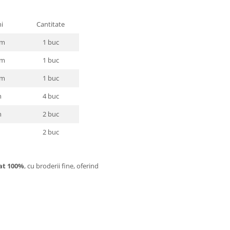
i
Cantitate
cm
1 buc
cm
1 buc
cm
1 buc
m
4 buc
m
2 buc
2 buc
at 100%
, cu broderii fine, oferind