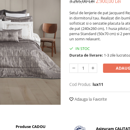
3.265,00 Lei
2.900,00 Lei
Setul de lenjerie de pat Jacquard Re
in dormitorul tau. Realizat din bum
sofisticat si o senzatie placuta la 
de pat (240x260 cm), 1 husa pilota 
perna Standard (50x70 cm) si 2 pern
un somn relaxant.
IN STOC
Durata de livrare:
1-3 zile lucrato
ADAUG
Cod Produs:
lux11
Adauga la Favorite
Produse CADOU
Asiguram CALITA