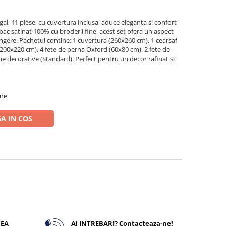
gal, 11 piese, cu cuvertura inclusa, aduce eleganta si confort
bac satinat 100% cu broderii fine, acest set ofera un aspect
atingere. Pachetul contine: 1 cuvertura (260x260 cm), 1 cearsaf
(200x220 cm), 4 fete de perna Oxford (60x80 cm), 2 fete de
e decorative (Standard). Perfect pentru un decor rafinat si
are
A IN COS
TEA
Ai INTREBARI? Contacteaza-ne!