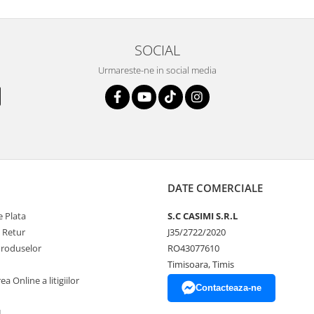
SOCIAL
Urmareste-ne in social media
DATE COMERCIALE
 Plata
S.C CASIMI S.R.L
e Retur
J35/2722/2020
Produselor
RO43077610
Timisoara, Timis
a Online a litigiilor
Contacteaza-ne
L