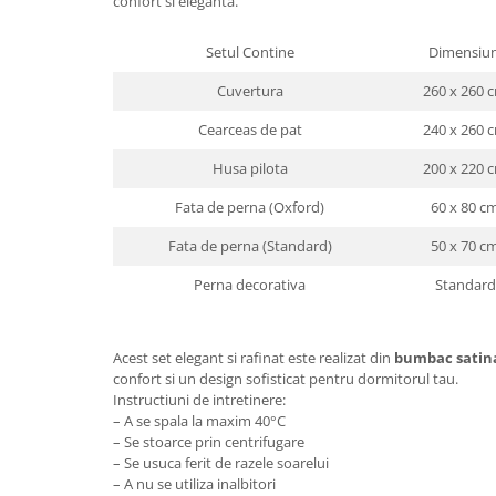
confort si eleganta.
Setul Contine
Dimensiun
Cuvertura
260 x 260 
Cearceas de pat
240 x 260 
Husa pilota
200 x 220 
Fata de perna (Oxford)
60 x 80 c
Fata de perna (Standard)
50 x 70 c
Perna decorativa
Standard
Acest set elegant si rafinat este realizat din
bumbac satin
confort si un design sofisticat pentru dormitorul tau.
Instructiuni de intretinere:
– A se spala la maxim 40°C
– Se stoarce prin centrifugare
– Se usuca ferit de razele soarelui
– A nu se utiliza inalbitori