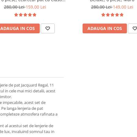
Maro
280,00 Lei
159,00 Lei
280,00 Lei
149,00 Lei
ADAUGA IN COS
ADAUGA IN COS
jerie de pat Jacquard Regal, 11
l in cele mai mici detalii, acest
imitor.
je impecabile, acest set de
. Pe langa lenjeria de pat
 completeze atmosfera rafinata a
t al acestui set de lenjerie de
de lux, invaluind somnul tau in