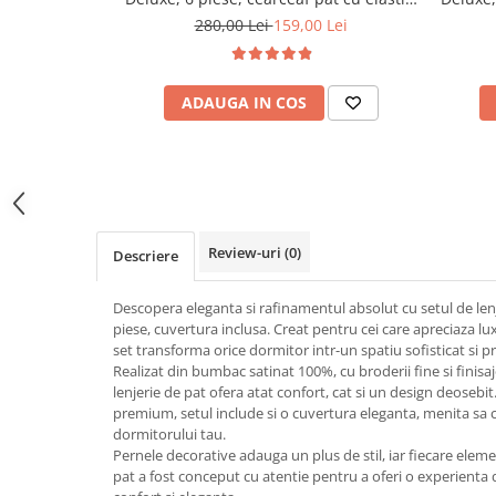
Alb
280,00 Lei
159,00 Lei
ADAUGA IN COS
Review-uri
(0)
Descriere
Descopera eleganta si rafinamentul absolut cu setul de len
piese, cuvertura inclusa. Creat pentru cei care apreciaza luxu
set transforma orice dormitor intr-un spatiu sofisticat si pr
Realizat din bumbac satinat 100%, cu broderii fine si finisa
lenjerie de pat ofera atat confort, cat si un design deosebit
premium, setul include si o cuvertura eleganta, menita sa
dormitorului tau.
Pernele decorative adauga un plus de stil, iar fiecare elemen
pat a fost conceput cu atentie pentru a oferi o experienta 