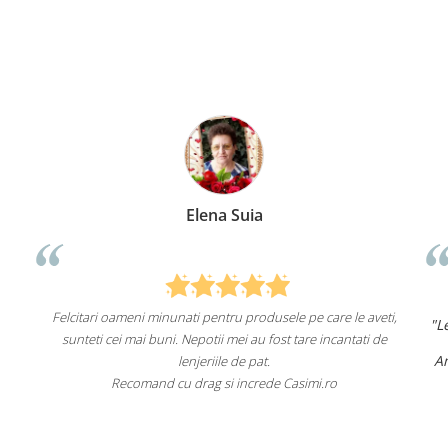
Elena Suia
Anc
inunati pentru produsele pe care le aveti,
"Lenjeriile de pat de la ei
uni. Nepotii mei au fost tare incantati de
un aspect f
Am comandat deja de mai m
lenjeriile de pat.
fac asta
d cu drag si increde Casimi.ro
Recomand cu încredere