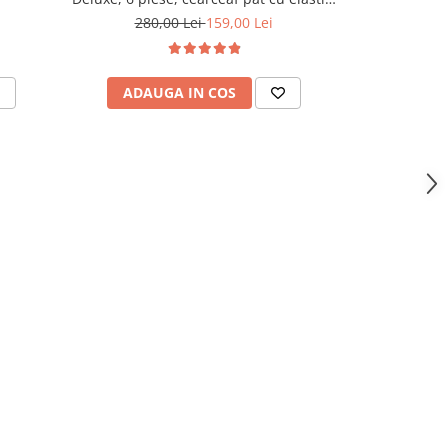
Gri Inchis
280,00 Lei
159,00 Lei
280,
ADAUGA IN COS
ADAU