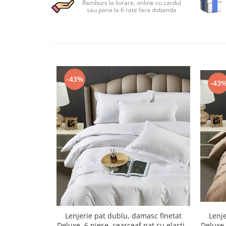
Ramburs la livrare, online cu cardul
Persoane
sau pana la 6 rate fara dobanda
Set Lenjerie Pat Blanita Iepure, 6
Piese, Cu Pilota Inclusa
Lenjerii De Pat Premium Collection
Set Lenjerie De Pat, 7 Piese, Cu
Pilota / Cuvertura Inclusa
-43%
Set Lenjerie De Pat Jacquard Regal,
-43
11 Piese, Cuvertura Inclusa
Lenjerii Damasc Egiptean King Size
Lenjerii De Pat, Finet Premium, 1
Persoana
Lenjerii De Pat Damasc 1 Persoana
Lenjerii De Pat, Imprimeu 3D, 1
Persoana
Lenjerie pat dublu, damasc finetat
Lenje
Deluxe, 6 piese, cearceaf pat cu elastic,
Deluxe,